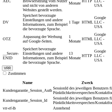
AEC
Browsersitzung vom Nutzer
HTTP
LLC -
Monate
und nicht von anderen
USA
Websites gestellt werden.
Speichert bevorzugte
Google
Einstellungen und andere
DV
1 Tage
HTML
LLC -
Informationen, zum Beispiel
USA
die bevorzugte Sprache.
Google
Anpassung der Werbung
1
OTZ
HTML
LLC -
auf Google-Seiten.
Monate
USA
Speichert bevorzugte
Google
__Secure-
Einstellungen und andere
13
HTTP
LLC -
ENID
Informationen, zum Beispiel
Monate
USA
die bevorzugte Sprache.
VRR
Zustimmen
Name
Zweck
SessionId des jeweiligen Benutzers f
Kundengarantie_Session_Auth
Pünktlichkeitsversprechen/Kontaktfo
SessionId des jeweiligen Benutzers f
Kundengarantie_Session_Id
Pünktlichkeitsversprechen/Kontaktfo
vrr-ef-lb
Anstehend