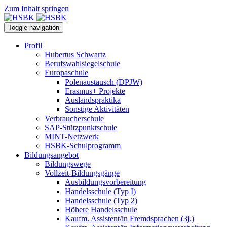
Zum Inhalt springen
Toggle navigation
Profil
Hubertus Schwartz
Berufswahlsiegelschule
Europaschule
Polenaustausch (DPJW)
Erasmus+ Projekte
Auslandspraktika
Sonstige Aktivitäten
Verbraucherschule
SAP-Stützpunktschule
MINT-Netzwerk
HSBK-Schulprogramm
Bildungsangebot
Bildungswege
Vollzeit-Bildungsgänge
Ausbildungsvorbereitung
Handelsschule (Typ I)
Handelsschule (Typ 2)
Höhere Handelsschule
Kaufm. Assistent/in­ Fremdsprachen (3j.)