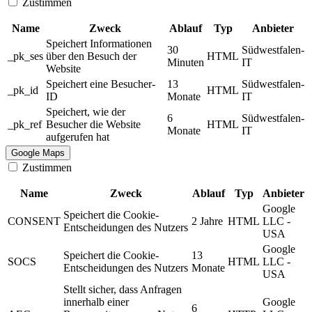
Zustimmen
Name
Zweck
Ablauf
Typ
Anbieter
Speichert Informationen
30
Südwestfalen-
_pk_ses
über den Besuch der
HTML
Minuten
IT
Website
Speichert eine Besucher-
13
Südwestfalen-
_pk_id
HTML
ID
Monate
IT
Speichert, wie der
6
Südwestfalen-
_pk_ref
Besucher die Website
HTML
Monate
IT
aufgerufen hat
Google Maps
Zustimmen
Name
Zweck
Ablauf
Typ
Anbieter
Google
Speichert die Cookie-
CONSENT
2 Jahre
HTML
LLC -
Entscheidungen des Nutzers
USA
Google
Speichert die Cookie-
13
SOCS
HTML
LLC -
Entscheidungen des Nutzers
Monate
USA
Stellt sicher, dass Anfragen
innerhalb einer
Google
6