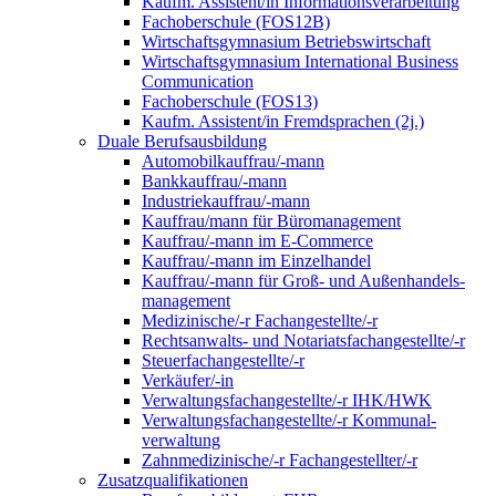
Kaufm. Assistent/in Informationsverarbeitung
Fachoberschule (FOS12B)
Wirtschaftsgymnasium Betriebswirtschaft
Wirtschaftsgymnasium International Business
Communication
Fachoberschule (FOS13)
Kaufm. Assistent/in Fremdsprachen (2j.)
Duale Berufsausbildung
Automobilkauffrau/-mann
Bankkauffrau/-mann
Industriekauffrau/-mann
Kauffrau/mann für Büromanagement
Kauffrau/-mann im E-Commerce
Kauffrau/-mann im Einzelhandel
Kauffrau/-mann für Groß- und Außen­handels­
manage­ment
Medizinische/-r Fachangestellte/-r
Rechtsanwalts- und Notariatsfachangestellte/-r
Steuerfachangestellte/-r
Verkäufer/-in
Verwaltungs­fach­angestellte/-r IHK/HWK
Verwaltungsfach­angestellte/-r Kommunal­
verwaltung
Zahnmedizinische/-r Fachangestellter/-r
Zusatzqualifikationen