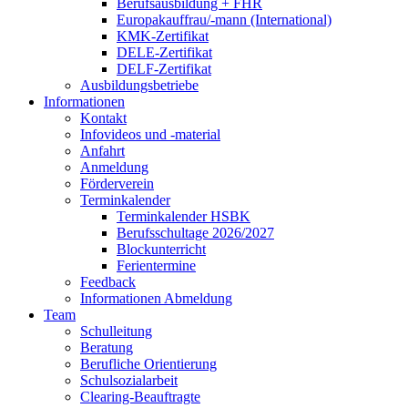
Berufsausbildung + FHR
Europakauffrau/-mann (International)
KMK-Zertifikat
DELE-Zertifikat
DELF-Zertifikat
Ausbildungsbetriebe
Informationen
Kontakt
Infovideos und -material
Anfahrt
Anmeldung
Förderverein
Terminkalender
Terminkalender HSBK
Berufsschultage 2026/2027
Blockunterricht
Ferientermine
Feedback
Informationen Abmeldung
Team
Schulleitung
Beratung
Berufliche Orientierung
Schulsozialarbeit
Clearing-Beauftragte