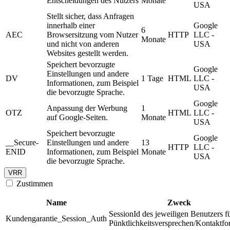
Entscheidungen des Nutzers
Monate
USA
Stellt sicher, dass Anfragen
innerhalb einer
Google
6
AEC
Browsersitzung vom Nutzer
HTTP
LLC -
Monate
und nicht von anderen
USA
Websites gestellt werden.
Speichert bevorzugte
Google
Einstellungen und andere
DV
1 Tage
HTML
LLC -
Informationen, zum Beispiel
USA
die bevorzugte Sprache.
Google
Anpassung der Werbung
1
OTZ
HTML
LLC -
auf Google-Seiten.
Monate
USA
Speichert bevorzugte
Google
__Secure-
Einstellungen und andere
13
HTTP
LLC -
ENID
Informationen, zum Beispiel
Monate
USA
die bevorzugte Sprache.
VRR
Zustimmen
Name
Zweck
SessionId des jeweiligen Benutzers f
Kundengarantie_Session_Auth
Pünktlichkeitsversprechen/Kontaktfo