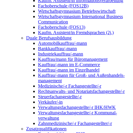
Kaufm. Assistent/in Informationsverarbeitung
Fachoberschule (FOS12B)
Wirtschaftsgymnasium Betriebswirtschaft
Wirtschaftsgymnasium International Business
Communication
Fachoberschule (FOS13)
Kaufm. Assistent/in Fremdsprachen (2j.)
Duale Berufsausbildung
Automobilkauffrau/-mann
Bankkauffrau/-mann
Industriekauffrau/-mann
Kauffrau/mann für Büromanagement
Kauffrau/-mann im E-Commerce
Kauffrau/-mann im Einzelhandel
Kauffrau/-mann für Groß- und Außen­handels­
manage­ment
Medizinische/-r Fachangestellte/-r
Rechtsanwalts- und Notariatsfachangestellte/-r
Steuerfachangestellte/-r
Verkäufer/-in
Verwaltungs­fach­angestellte/-r IHK/HWK
Verwaltungsfach­angestellte/-r Kommunal­
verwaltung
Zahnmedizinische/-r Fachangestellter/-r
Zusatzqualifikationen