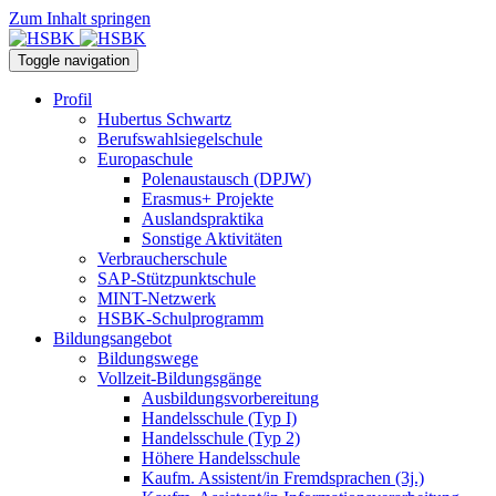
Zum Inhalt springen
Toggle navigation
Profil
Hubertus Schwartz
Berufswahlsiegelschule
Europaschule
Polenaustausch (DPJW)
Erasmus+ Projekte
Auslandspraktika
Sonstige Aktivitäten
Verbraucherschule
SAP-Stützpunktschule
MINT-Netzwerk
HSBK-Schulprogramm
Bildungsangebot
Bildungswege
Vollzeit-Bildungsgänge
Ausbildungsvorbereitung
Handelsschule (Typ I)
Handelsschule (Typ 2)
Höhere Handelsschule
Kaufm. Assistent/in­ Fremdsprachen (3j.)