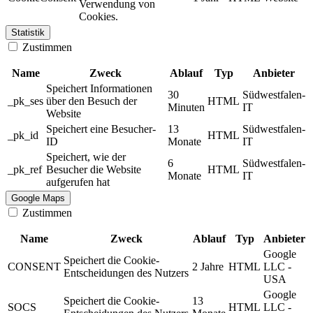
Verwendung von
Cookies.
Statistik
Zustimmen
Name
Zweck
Ablauf
Typ
Anbieter
Speichert Informationen
30
Südwestfalen-
_pk_ses
über den Besuch der
HTML
Minuten
IT
Website
Speichert eine Besucher-
13
Südwestfalen-
_pk_id
HTML
ID
Monate
IT
Speichert, wie der
6
Südwestfalen-
_pk_ref
Besucher die Website
HTML
Monate
IT
aufgerufen hat
Google Maps
Zustimmen
Name
Zweck
Ablauf
Typ
Anbieter
Google
Speichert die Cookie-
CONSENT
2 Jahre
HTML
LLC -
Entscheidungen des Nutzers
USA
Google
Speichert die Cookie-
13
SOCS
HTML
LLC -