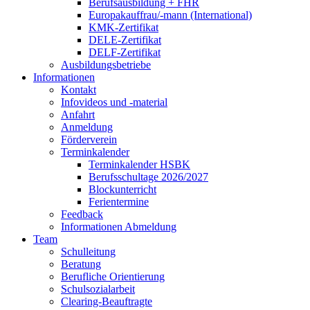
Berufsausbildung + FHR
Europakauffrau/-mann (International)
KMK-Zertifikat
DELE-Zertifikat
DELF-Zertifikat
Ausbildungsbetriebe
Informationen
Kontakt
Infovideos und -material
Anfahrt
Anmeldung
Förderverein
Terminkalender
Terminkalender HSBK
Berufsschultage 2026/2027
Blockunterricht
Ferientermine
Feedback
Informationen Abmeldung
Team
Schulleitung
Beratung
Berufliche Orientierung
Schulsozialarbeit
Clearing-Beauftragte