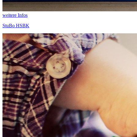
weitere Infos
StuBo HSBK