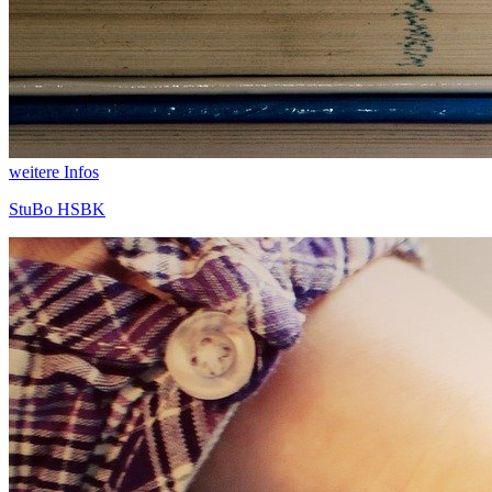
weitere Infos
StuBo HSBK