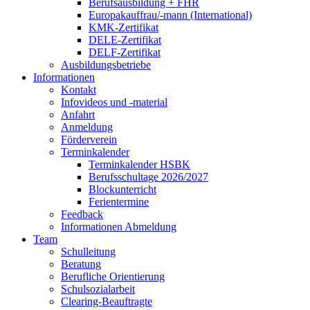
Berufsausbildung + FHR
Europakauffrau/-mann (International)
KMK-Zertifikat
DELE-Zertifikat
DELF-Zertifikat
Ausbildungsbetriebe
Informationen
Kontakt
Infovideos und -material
Anfahrt
Anmeldung
Förderverein
Terminkalender
Terminkalender HSBK
Berufsschultage 2026/2027
Blockunterricht
Ferientermine
Feedback
Informationen Abmeldung
Team
Schulleitung
Beratung
Berufliche Orientierung
Schulsozialarbeit
Clearing-Beauftragte