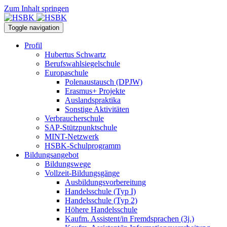
Zum Inhalt springen
Toggle navigation
Profil
Hubertus Schwartz
Berufswahlsiegelschule
Europaschule
Polenaustausch (DPJW)
Erasmus+ Projekte
Auslandspraktika
Sonstige Aktivitäten
Verbraucherschule
SAP-Stützpunktschule
MINT-Netzwerk
HSBK-Schulprogramm
Bildungsangebot
Bildungswege
Vollzeit-Bildungsgänge
Ausbildungsvorbereitung
Handelsschule (Typ I)
Handelsschule (Typ 2)
Höhere Handelsschule
Kaufm. Assistent/in­ Fremdsprachen (3j.)