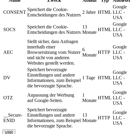
Name
Zweck
Ablauf
Typ
Anbieter
Google
Speichert die Cookie-
CONSENT
2 Jahre
HTML
LLC -
Entscheidungen des Nutzers
USA
Google
Speichert die Cookie-
13
SOCS
HTML
LLC -
Entscheidungen des Nutzers
Monate
USA
Stellt sicher, dass Anfragen
innerhalb einer
Google
6
AEC
Browsersitzung vom Nutzer
HTTP
LLC -
Monate
und nicht von anderen
USA
Websites gestellt werden.
Speichert bevorzugte
Google
Einstellungen und andere
DV
1 Tage
HTML
LLC -
Informationen, zum Beispiel
USA
die bevorzugte Sprache.
Google
Anpassung der Werbung
1
OTZ
HTML
LLC -
auf Google-Seiten.
Monate
USA
Speichert bevorzugte
Google
__Secure-
Einstellungen und andere
13
HTTP
LLC -
ENID
Informationen, zum Beispiel
Monate
USA
die bevorzugte Sprache.
VRR