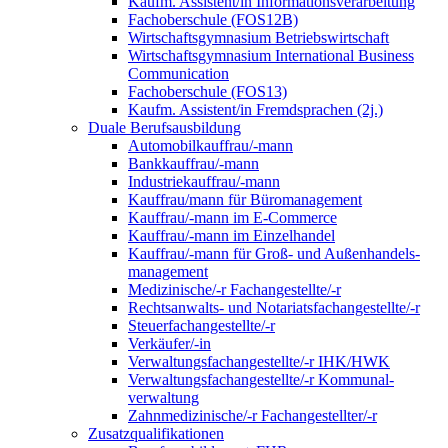
Kaufm. Assistent/in Informationsverarbeitung
Fachoberschule (FOS12B)
Wirtschaftsgymnasium Betriebswirtschaft
Wirtschaftsgymnasium International Business
Communication
Fachoberschule (FOS13)
Kaufm. Assistent/in Fremdsprachen (2j.)
Duale Berufsausbildung
Automobilkauffrau/-mann
Bankkauffrau/-mann
Industriekauffrau/-mann
Kauffrau/mann für Büromanagement
Kauffrau/-mann im E-Commerce
Kauffrau/-mann im Einzelhandel
Kauffrau/-mann für Groß- und Außen­handels­
manage­ment
Medizinische/-r Fachangestellte/-r
Rechtsanwalts- und Notariatsfachangestellte/-r
Steuerfachangestellte/-r
Verkäufer/-in
Verwaltungs­fach­angestellte/-r IHK/HWK
Verwaltungsfach­angestellte/-r Kommunal­
verwaltung
Zahnmedizinische/-r Fachangestellter/-r
Zusatzqualifikationen