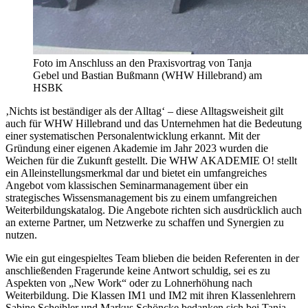
Foto im Anschluss an den Praxisvortrag von Tanja
Gebel und Bastian Bußmann (WHW Hillebrand) am
HSBK
‚Nichts ist beständiger als der Alltag‘ – diese Alltagsweisheit gilt
auch für WHW Hillebrand und das Unternehmen hat die Bedeutung
einer systematischen Personalentwicklung erkannt. Mit der
Gründung einer eigenen Akademie im Jahr 2023 wurden die
Weichen für die Zukunft gestellt. Die WHW AKADEMIE O! stellt
ein Alleinstellungsmerkmal dar und bietet ein umfangreiches
Angebot vom klassischen Seminarmanagement über ein
strategisches Wissensmanagement bis zu einem umfangreichen
Weiterbildungskatalog. Die Angebote richten sich ausdrücklich auch
an externe Partner, um Netzwerke zu schaffen und Synergien zu
nutzen.
Wie ein gut eingespieltes Team blieben die beiden Referenten in der
anschließenden Fragerunde keine Antwort schuldig, sei es zu
Aspekten von „New Work“ oder zu Lohnerhöhung nach
Weiterbildung. Die Klassen IM1 und IM2 mit ihren Klassenlehrern
Sabine Scheibler und Markus Schöncke bedanken sich bei Tanja