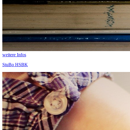
weitere Infos
StuBo HSBK