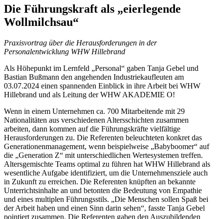
Die Führungskraft als „eierlegende
Wollmilchsau“
Praxisvortrag über die Herausforderungen in der
Personalentwicklung WHW Hillebrand
Als Höhepunkt im Lernfeld „Personal“ gaben Tanja Gebel und
Bastian Bußmann den angehenden Industriekaufleuten am
03.07.2024 einen spannenden Einblick in ihre Arbeit bei WHW
Hillebrand und als Leitung der WHW AKADEMIE O!
Wenn in einem Unternehmen ca. 700 Mitarbeitende mit 29
Nationalitäten aus verschiedenen Altersschichten zusammen
arbeiten, dann kommen auf die Führungskräfte vielfältige
Herausforderungen zu. Die Referenten beleuchteten konkret das
Generationenmanagement, wenn beispielweise „Babyboomer“ auf
die „Generation Z“ mit unterschiedlichen Wertesystemen treffen.
Altersgemischte Teams optimal zu führen hat WHW Hillebrand als
wesentliche Aufgabe identifiziert, um die Unternehmensziele auch
in Zukunft zu erreichen. Die Referenten knüpften an bekannte
Unterrichtsinhalte an und betonten die Bedeutung von Empathie
und eines multiplen Führungsstils. „Die Menschen sollen Spaß bei
der Arbeit haben und einen Sinn darin sehen“, fasste Tanja Gebel
pointiert zusammen. Die Referenten gaben den Auszubildenden