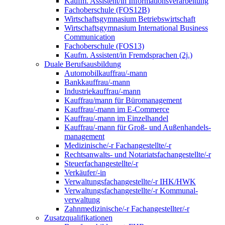
Kaufm. Assistent/in Informationsverarbeitung
Fachoberschule (FOS12B)
Wirtschaftsgymnasium Betriebswirtschaft
Wirtschaftsgymnasium International Business
Communication
Fachoberschule (FOS13)
Kaufm. Assistent/in Fremdsprachen (2j.)
Duale Berufsausbildung
Automobilkauffrau/-mann
Bankkauffrau/-mann
Industriekauffrau/-mann
Kauffrau/mann für Büromanagement
Kauffrau/-mann im E-Commerce
Kauffrau/-mann im Einzelhandel
Kauffrau/-mann für Groß- und Außen­handels­
manage­ment
Medizinische/-r Fachangestellte/-r
Rechtsanwalts- und Notariatsfachangestellte/-r
Steuerfachangestellte/-r
Verkäufer/-in
Verwaltungs­fach­angestellte/-r IHK/HWK
Verwaltungsfach­angestellte/-r Kommunal­
verwaltung
Zahnmedizinische/-r Fachangestellter/-r
Zusatzqualifikationen