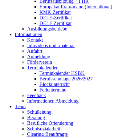
Berufsausbildung + FHR
Europakauffrau/-mann (International)
KMK-Zertifikat
DELE-Zertifikat
DELF-Zertifikat
Ausbildungsbetriebe
Informationen
Kontakt
Infovideos und -material
Anfahrt
Anmeldung
Förderverein
Terminkalender
Terminkalender HSBK
Berufsschultage 2026/2027
Blockunterricht
Ferientermine
Feedback
Informationen Abmeldung
Team
Schulleitung
Beratung
Berufliche Orientierung
Schulsozialarbeit
Clearing-Beauftragte