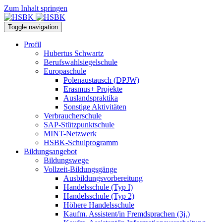
Zum Inhalt springen
Toggle navigation
Profil
Hubertus Schwartz
Berufswahlsiegelschule
Europaschule
Polenaustausch (DPJW)
Erasmus+ Projekte
Auslandspraktika
Sonstige Aktivitäten
Verbraucherschule
SAP-Stützpunktschule
MINT-Netzwerk
HSBK-Schulprogramm
Bildungsangebot
Bildungswege
Vollzeit-Bildungsgänge
Ausbildungsvorbereitung
Handelsschule (Typ I)
Handelsschule (Typ 2)
Höhere Handelsschule
Kaufm. Assistent/in­ Fremdsprachen (3j.)