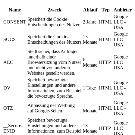
Name
Zweck
Ablauf
Typ
Anbieter
Google
Speichert die Cookie-
CONSENT
2 Jahre
HTML
LLC -
Entscheidungen des Nutzers
USA
Google
Speichert die Cookie-
13
SOCS
HTML
LLC -
Entscheidungen des Nutzers
Monate
USA
Stellt sicher, dass Anfragen
innerhalb einer
Google
6
AEC
Browsersitzung vom Nutzer
HTTP
LLC -
Monate
und nicht von anderen
USA
Websites gestellt werden.
Speichert bevorzugte
Google
Einstellungen und andere
DV
1 Tage
HTML
LLC -
Informationen, zum Beispiel
USA
die bevorzugte Sprache.
Google
Anpassung der Werbung
1
OTZ
HTML
LLC -
auf Google-Seiten.
Monate
USA
Speichert bevorzugte
Google
__Secure-
Einstellungen und andere
13
HTTP
LLC -
ENID
Informationen, zum Beispiel
Monate
USA