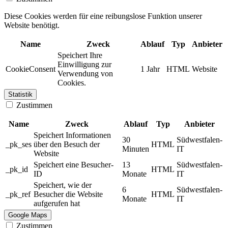
Diese Cookies werden für eine reibungslose Funktion unserer
Website benötigt.
Name
Zweck
Ablauf
Typ
Anbieter
Speichert Ihre
Einwilligung zur
CookieConsent
1 Jahr
HTML
Website
Verwendung von
Cookies.
Statistik
Zustimmen
Name
Zweck
Ablauf
Typ
Anbieter
Speichert Informationen
30
Südwestfalen-
_pk_ses
über den Besuch der
HTML
Minuten
IT
Website
Speichert eine Besucher-
13
Südwestfalen-
_pk_id
HTML
ID
Monate
IT
Speichert, wie der
6
Südwestfalen-
_pk_ref
Besucher die Website
HTML
Monate
IT
aufgerufen hat
Google Maps
Zustimmen