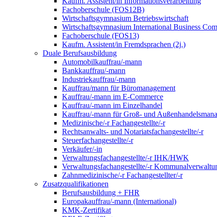
Kaufm. Assistent/in Informationsverarbeitung
Fachoberschule (FOS12B)
Wirtschaftsgymnasium Betriebswirtschaft
Wirtschaftsgymnasium International Business Co
Fachoberschule (FOS13)
Kaufm. Assistent/in Fremdsprachen (2j.)
Duale Berufsausbildung
Automobilkauffrau/-mann
Bankkauffrau/-mann
Industriekauffrau/-mann
Kauffrau/mann für Büromanagement
Kauffrau/-mann im E-Commerce
Kauffrau/-mann im Einzelhandel
Kauffrau/-mann für Groß- und Außen­handels­mana
Medizinische/-r Fachangestellte/-r
Rechtsanwalts- und Notariatsfachangestellte/-r
Steuerfachangestellte/-r
Verkäufer/-in
Verwaltungs­fach­angestellte/-r IHK/HWK
Verwaltungsfach­angestellte/-r Kommunal­verwaltu
Zahnmedizinische/-r Fachangestellter/-r
Zusatzqualifikationen
Berufsausbildung + FHR
Europakauffrau/-mann (International)
KMK-Zertifikat