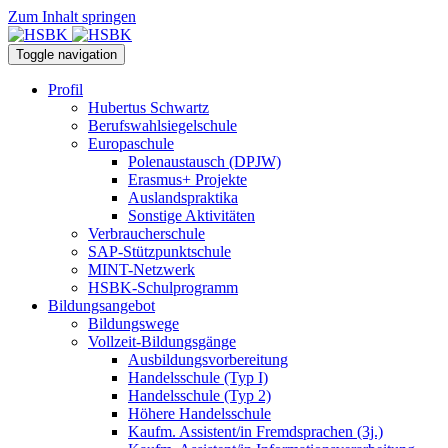
Zum Inhalt springen
Toggle navigation
Profil
Hubertus Schwartz
Berufswahlsiegelschule
Europaschule
Polenaustausch (DPJW)
Erasmus+ Projekte
Auslandspraktika
Sonstige Aktivitäten
Verbraucherschule
SAP-Stützpunktschule
MINT-Netzwerk
HSBK-Schulprogramm
Bildungsangebot
Bildungswege
Vollzeit-Bildungsgänge
Ausbildungsvorbereitung
Handelsschule (Typ I)
Handelsschule (Typ 2)
Höhere Handelsschule
Kaufm. Assistent/in­ Fremdsprachen (3j.)