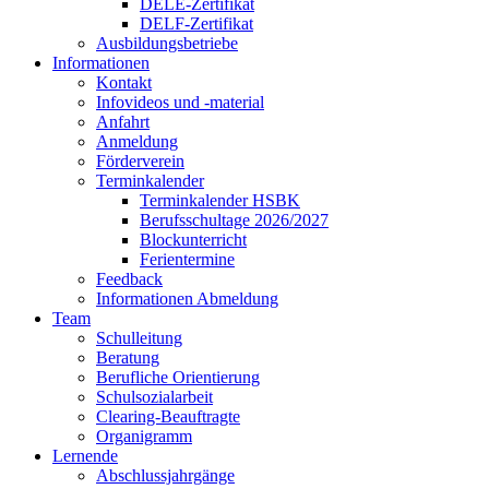
DELE-Zertifikat
DELF-Zertifikat
Ausbildungsbetriebe
Informationen
Kontakt
Infovideos und -material
Anfahrt
Anmeldung
Förderverein
Terminkalender
Terminkalender HSBK
Berufsschultage 2026/2027
Blockunterricht
Ferientermine
Feedback
Informationen Abmeldung
Team
Schulleitung
Beratung
Berufliche Orientierung
Schulsozialarbeit
Clearing-Beauftragte
Organigramm
Lernende
Abschlussjahrgänge