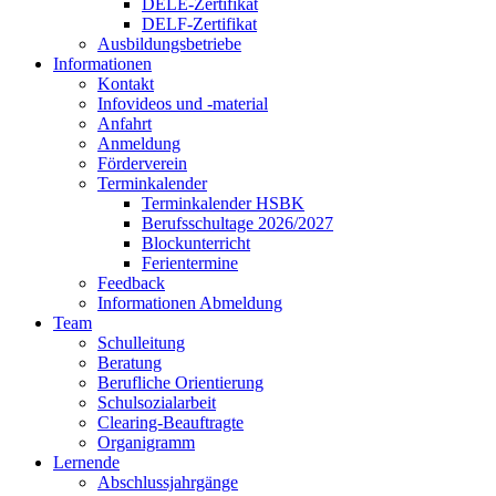
DELE-Zertifikat
DELF-Zertifikat
Ausbildungsbetriebe
Informationen
Kontakt
Infovideos und -material
Anfahrt
Anmeldung
Förderverein
Terminkalender
Terminkalender HSBK
Berufsschultage 2026/2027
Blockunterricht
Ferientermine
Feedback
Informationen Abmeldung
Team
Schulleitung
Beratung
Berufliche Orientierung
Schulsozialarbeit
Clearing-Beauftragte
Organigramm
Lernende
Abschlussjahrgänge