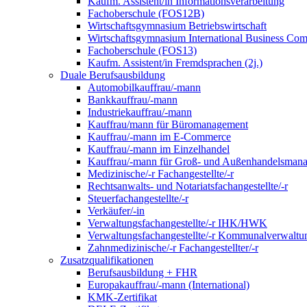
Kaufm. Assistent/in Informationsverarbeitung
Fachoberschule (FOS12B)
Wirtschaftsgymnasium Betriebswirtschaft
Wirtschaftsgymnasium International Business Co
Fachoberschule (FOS13)
Kaufm. Assistent/in Fremdsprachen (2j.)
Duale Berufsausbildung
Automobilkauffrau/-mann
Bankkauffrau/-mann
Industriekauffrau/-mann
Kauffrau/mann für Büromanagement
Kauffrau/-mann im E-Commerce
Kauffrau/-mann im Einzelhandel
Kauffrau/-mann für Groß- und Außen­handels­mana
Medizinische/-r Fachangestellte/-r
Rechtsanwalts- und Notariatsfachangestellte/-r
Steuerfachangestellte/-r
Verkäufer/-in
Verwaltungs­fach­angestellte/-r IHK/HWK
Verwaltungsfach­angestellte/-r Kommunal­verwaltu
Zahnmedizinische/-r Fachangestellter/-r
Zusatzqualifikationen
Berufsausbildung + FHR
Europakauffrau/-mann (International)
KMK-Zertifikat