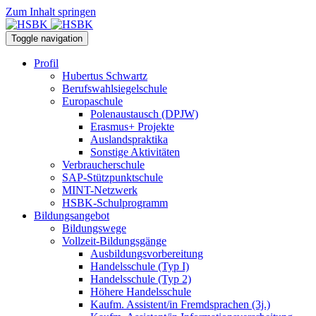
Zum Inhalt springen
Toggle navigation
Profil
Hubertus Schwartz
Berufswahlsiegelschule
Europaschule
Polenaustausch (DPJW)
Erasmus+ Projekte
Auslandspraktika
Sonstige Aktivitäten
Verbraucherschule
SAP-Stützpunktschule
MINT-Netzwerk
HSBK-Schulprogramm
Bildungsangebot
Bildungswege
Vollzeit-Bildungsgänge
Ausbildungsvorbereitung
Handelsschule (Typ I)
Handelsschule (Typ 2)
Höhere Handelsschule
Kaufm. Assistent/in­ Fremdsprachen (3j.)