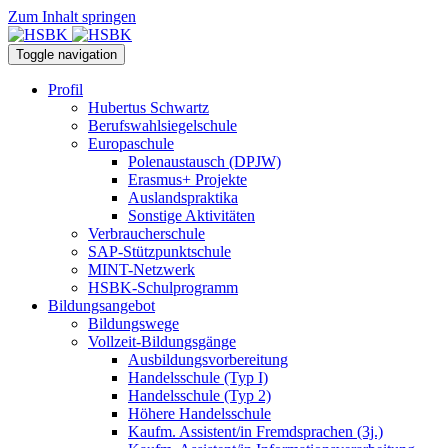
Zum Inhalt springen
Toggle navigation
Profil
Hubertus Schwartz
Berufswahlsiegelschule
Europaschule
Polenaustausch (DPJW)
Erasmus+ Projekte
Auslandspraktika
Sonstige Aktivitäten
Verbraucherschule
SAP-Stützpunktschule
MINT-Netzwerk
HSBK-Schulprogramm
Bildungsangebot
Bildungswege
Vollzeit-Bildungsgänge
Ausbildungsvorbereitung
Handelsschule (Typ I)
Handelsschule (Typ 2)
Höhere Handelsschule
Kaufm. Assistent/in­ Fremdsprachen (3j.)