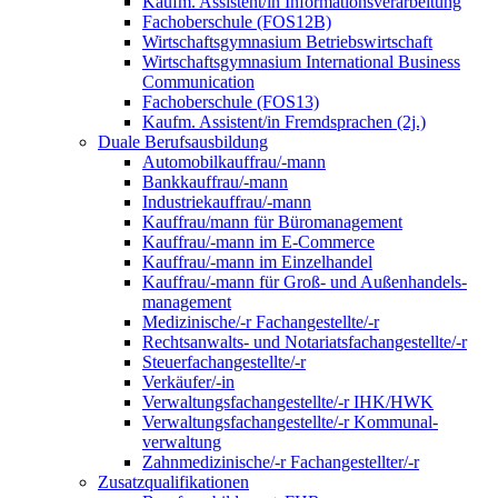
Kaufm. Assistent/in Informationsverarbeitung
Fachoberschule (FOS12B)
Wirtschaftsgymnasium Betriebswirtschaft
Wirtschaftsgymnasium International Business
Communication
Fachoberschule (FOS13)
Kaufm. Assistent/in Fremdsprachen (2j.)
Duale Berufsausbildung
Automobilkauffrau/-mann
Bankkauffrau/-mann
Industriekauffrau/-mann
Kauffrau/mann für Büromanagement
Kauffrau/-mann im E-Commerce
Kauffrau/-mann im Einzelhandel
Kauffrau/-mann für Groß- und Außen­handels­
manage­ment
Medizinische/-r Fachangestellte/-r
Rechtsanwalts- und Notariatsfachangestellte/-r
Steuerfachangestellte/-r
Verkäufer/-in
Verwaltungs­fach­angestellte/-r IHK/HWK
Verwaltungsfach­angestellte/-r Kommunal­
verwaltung
Zahnmedizinische/-r Fachangestellter/-r
Zusatzqualifikationen