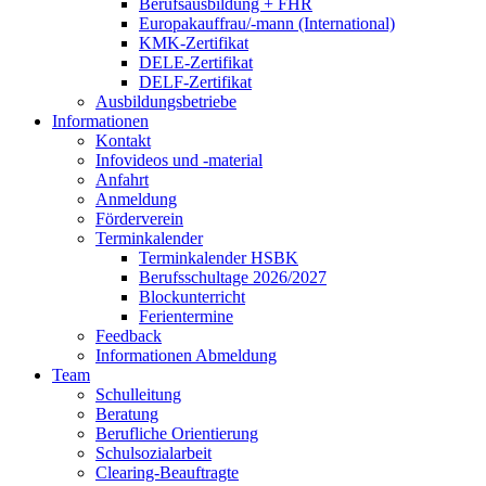
Berufsausbildung + FHR
Europakauffrau/-mann (International)
KMK-Zertifikat
DELE-Zertifikat
DELF-Zertifikat
Ausbildungsbetriebe
Informationen
Kontakt
Infovideos und -material
Anfahrt
Anmeldung
Förderverein
Terminkalender
Terminkalender HSBK
Berufsschultage 2026/2027
Blockunterricht
Ferientermine
Feedback
Informationen Abmeldung
Team
Schulleitung
Beratung
Berufliche Orientierung
Schulsozialarbeit
Clearing-Beauftragte