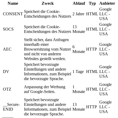
Name
Zweck
Ablauf
Typ
Anbieter
Google
Speichert die Cookie-
CONSENT
2 Jahre
HTML
LLC -
Entscheidungen des Nutzers
USA
Google
Speichert die Cookie-
13
SOCS
HTML
LLC -
Entscheidungen des Nutzers
Monate
USA
Stellt sicher, dass Anfragen
innerhalb einer
Google
6
AEC
Browsersitzung vom Nutzer
HTTP
LLC -
Monate
und nicht von anderen
USA
Websites gestellt werden.
Speichert bevorzugte
Google
Einstellungen und andere
DV
1 Tage
HTML
LLC -
Informationen, zum Beispiel
USA
die bevorzugte Sprache.
Google
Anpassung der Werbung
1
OTZ
HTML
LLC -
auf Google-Seiten.
Monate
USA
Speichert bevorzugte
Google
__Secure-
Einstellungen und andere
13
HTTP
LLC -
ENID
Informationen, zum Beispiel
Monate
USA
die bevorzugte Sprache.