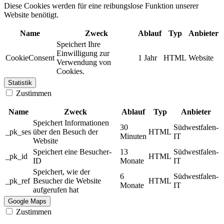
Diese Cookies werden für eine reibungslose Funktion unserer
Website benötigt.
Name
Zweck
Ablauf
Typ
Anbieter
Speichert Ihre
Einwilligung zur
CookieConsent
1 Jahr
HTML
Website
Verwendung von
Cookies.
Statistik
Zustimmen
Name
Zweck
Ablauf
Typ
Anbieter
Speichert Informationen
30
Südwestfalen-
_pk_ses
über den Besuch der
HTML
Minuten
IT
Website
Speichert eine Besucher-
13
Südwestfalen-
_pk_id
HTML
ID
Monate
IT
Speichert, wie der
6
Südwestfalen-
_pk_ref
Besucher die Website
HTML
Monate
IT
aufgerufen hat
Google Maps
Zustimmen