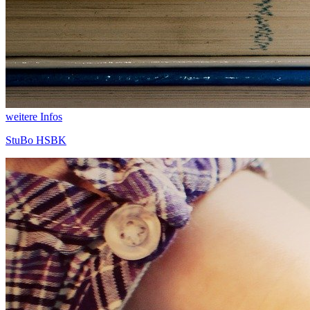
weitere Infos
StuBo HSBK