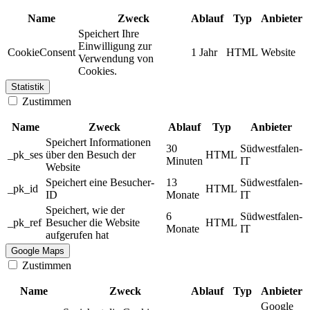
Name
Zweck
Ablauf
Typ
Anbieter
Speichert Ihre
Einwilligung zur
CookieConsent
1 Jahr
HTML
Website
Verwendung von
Cookies.
Statistik
Zustimmen
Name
Zweck
Ablauf
Typ
Anbieter
Speichert Informationen
30
Südwestfalen-
_pk_ses
über den Besuch der
HTML
Minuten
IT
Website
Speichert eine Besucher-
13
Südwestfalen-
_pk_id
HTML
ID
Monate
IT
Speichert, wie der
6
Südwestfalen-
_pk_ref
Besucher die Website
HTML
Monate
IT
aufgerufen hat
Google Maps
Zustimmen
Name
Zweck
Ablauf
Typ
Anbieter
Google