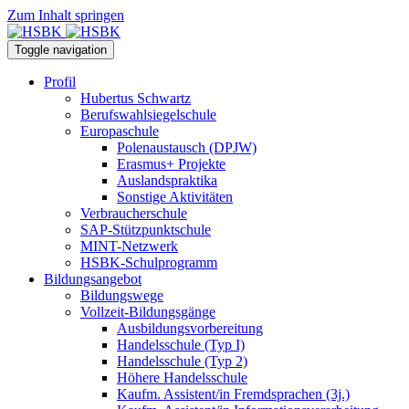
Zum Inhalt springen
Toggle navigation
Profil
Hubertus Schwartz
Berufswahlsiegelschule
Europaschule
Polenaustausch (DPJW)
Erasmus+ Projekte
Auslandspraktika
Sonstige Aktivitäten
Verbraucherschule
SAP-Stützpunktschule
MINT-Netzwerk
HSBK-Schulprogramm
Bildungsangebot
Bildungswege
Vollzeit-Bildungsgänge
Ausbildungsvorbereitung
Handelsschule (Typ I)
Handelsschule (Typ 2)
Höhere Handelsschule
Kaufm. Assistent/in­ Fremdsprachen (3j.)