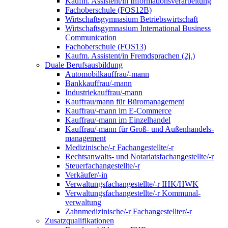
Kaufm. Assistent/in Informationsverarbeitung
Fachoberschule (FOS12B)
Wirtschaftsgymnasium Betriebswirtschaft
Wirtschaftsgymnasium International Business
Communication
Fachoberschule (FOS13)
Kaufm. Assistent/in Fremdsprachen (2j.)
Duale Berufsausbildung
Automobilkauffrau/-mann
Bankkauffrau/-mann
Industriekauffrau/-mann
Kauffrau/mann für Büromanagement
Kauffrau/-mann im E-Commerce
Kauffrau/-mann im Einzelhandel
Kauffrau/-mann für Groß- und Außen­handels­
manage­ment
Medizinische/-r Fachangestellte/-r
Rechtsanwalts- und Notariatsfachangestellte/-r
Steuerfachangestellte/-r
Verkäufer/-in
Verwaltungs­fach­angestellte/-r IHK/HWK
Verwaltungsfach­angestellte/-r Kommunal­
verwaltung
Zahnmedizinische/-r Fachangestellter/-r
Zusatzqualifikationen