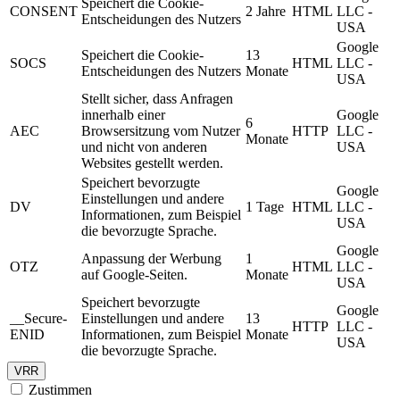
Speichert die Cookie-
CONSENT
2 Jahre
HTML
LLC -
Entscheidungen des Nutzers
USA
Google
Speichert die Cookie-
13
SOCS
HTML
LLC -
Entscheidungen des Nutzers
Monate
USA
Stellt sicher, dass Anfragen
innerhalb einer
Google
6
AEC
Browsersitzung vom Nutzer
HTTP
LLC -
Monate
und nicht von anderen
USA
Websites gestellt werden.
Speichert bevorzugte
Google
Einstellungen und andere
DV
1 Tage
HTML
LLC -
Informationen, zum Beispiel
USA
die bevorzugte Sprache.
Google
Anpassung der Werbung
1
OTZ
HTML
LLC -
auf Google-Seiten.
Monate
USA
Speichert bevorzugte
Google
__Secure-
Einstellungen und andere
13
HTTP
LLC -
ENID
Informationen, zum Beispiel
Monate
USA
die bevorzugte Sprache.
VRR
Zustimmen