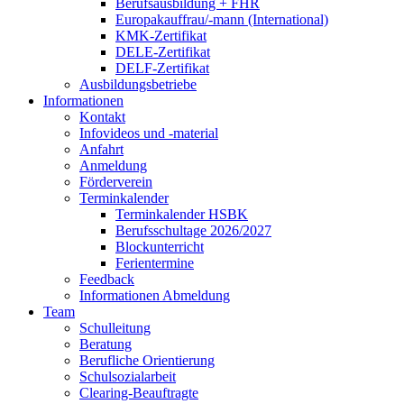
Berufsausbildung + FHR
Europakauffrau/-mann (International)
KMK-Zertifikat
DELE-Zertifikat
DELF-Zertifikat
Ausbildungsbetriebe
Informationen
Kontakt
Infovideos und -material
Anfahrt
Anmeldung
Förderverein
Terminkalender
Terminkalender HSBK
Berufsschultage 2026/2027
Blockunterricht
Ferientermine
Feedback
Informationen Abmeldung
Team
Schulleitung
Beratung
Berufliche Orientierung
Schulsozialarbeit
Clearing-Beauftragte