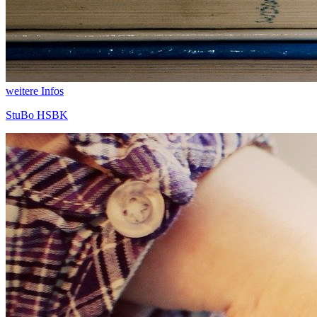
weitere Infos
StuBo HSBK