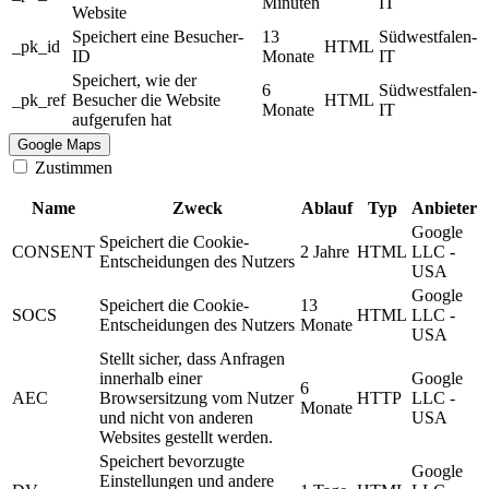
Minuten
IT
Website
Speichert eine Besucher-
13
Südwestfalen-
_pk_id
HTML
ID
Monate
IT
Speichert, wie der
6
Südwestfalen-
_pk_ref
Besucher die Website
HTML
Monate
IT
aufgerufen hat
Google Maps
Zustimmen
Name
Zweck
Ablauf
Typ
Anbieter
Google
Speichert die Cookie-
CONSENT
2 Jahre
HTML
LLC -
Entscheidungen des Nutzers
USA
Google
Speichert die Cookie-
13
SOCS
HTML
LLC -
Entscheidungen des Nutzers
Monate
USA
Stellt sicher, dass Anfragen
innerhalb einer
Google
6
AEC
Browsersitzung vom Nutzer
HTTP
LLC -
Monate
und nicht von anderen
USA
Websites gestellt werden.
Speichert bevorzugte
Google
Einstellungen und andere