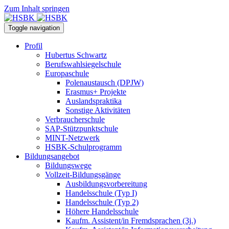
Zum Inhalt springen
Toggle navigation
Profil
Hubertus Schwartz
Berufswahlsiegelschule
Europaschule
Polenaustausch (DPJW)
Erasmus+ Projekte
Auslandspraktika
Sonstige Aktivitäten
Verbraucherschule
SAP-Stützpunktschule
MINT-Netzwerk
HSBK-Schulprogramm
Bildungsangebot
Bildungswege
Vollzeit-Bildungsgänge
Ausbildungsvorbereitung
Handelsschule (Typ I)
Handelsschule (Typ 2)
Höhere Handelsschule
Kaufm. Assistent/in­ Fremdsprachen (3j.)