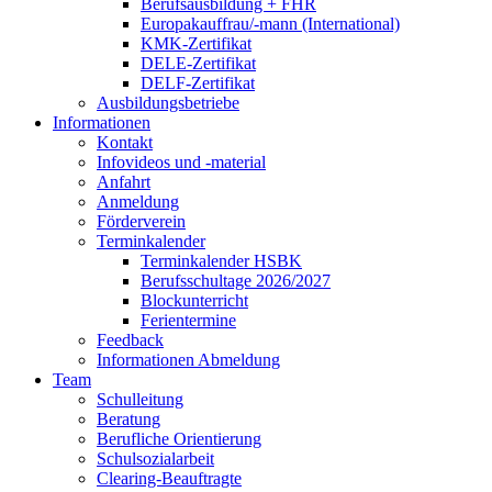
Berufsausbildung + FHR
Europakauffrau/-mann (International)
KMK-Zertifikat
DELE-Zertifikat
DELF-Zertifikat
Ausbildungsbetriebe
Informationen
Kontakt
Infovideos und -material
Anfahrt
Anmeldung
Förderverein
Terminkalender
Terminkalender HSBK
Berufsschultage 2026/2027
Blockunterricht
Ferientermine
Feedback
Informationen Abmeldung
Team
Schulleitung
Beratung
Berufliche Orientierung
Schulsozialarbeit
Clearing-Beauftragte