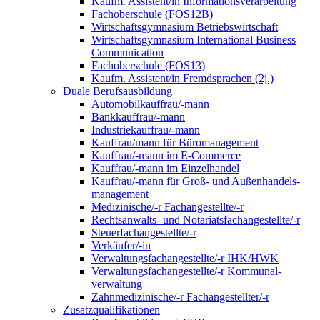
Kaufm. Assistent/in Informationsverarbeitung
Fachoberschule (FOS12B)
Wirtschaftsgymnasium Betriebswirtschaft
Wirtschaftsgymnasium International Business
Communication
Fachoberschule (FOS13)
Kaufm. Assistent/in Fremdsprachen (2j.)
Duale Berufsausbildung
Automobilkauffrau/-mann
Bankkauffrau/-mann
Industriekauffrau/-mann
Kauffrau/mann für Büromanagement
Kauffrau/-mann im E-Commerce
Kauffrau/-mann im Einzelhandel
Kauffrau/-mann für Groß- und Außen­handels­
manage­ment
Medizinische/-r Fachangestellte/-r
Rechtsanwalts- und Notariatsfachangestellte/-r
Steuerfachangestellte/-r
Verkäufer/-in
Verwaltungs­fach­angestellte/-r IHK/HWK
Verwaltungsfach­angestellte/-r Kommunal­
verwaltung
Zahnmedizinische/-r Fachangestellter/-r
Zusatzqualifikationen