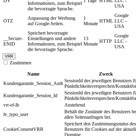
DV
1 Tage
HTML
LLC -
Informationen, zum Beispiel
USA
die bevorzugte Sprache.
Google
Anpassung der Werbung
1
OTZ
HTML
LLC -
auf Google-Seiten.
Monate
USA
Speichert bevorzugte
Google
__Secure-
Einstellungen und andere
13
HTTP
LLC -
ENID
Informationen, zum Beispiel
Monate
USA
die bevorzugte Sprache.
VRR
Zustimmen
Name
Zweck
SessionId des jeweiligen Benutzers f
Kundengarantie_Session_Auth
Pünktlichkeitsversprechen/Kontaktfo
SessionId des jeweiligen Benutzers f
Kundengarantie_Session_Id
Pünktlichkeitsversprechen/Kontaktfo
vrr-ef-lb
Anstehend
Behält die Zustände des Benutzers be
fe_typo_user
allen Seitenanfragen bei.
Speichert den Zustimmungsstatus des
CookieConsentVRR
Benutzers für Cookies auf der aktuel
Domäne.