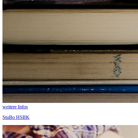
weitere Infos
StuBo HSBK