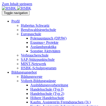
Zum Inhalt springen
Toggle navigation
Profil
Hubertus Schwartz
Berufswahlsiegelschule
Europaschule
Polenaustausch (DPJW)
Erasmus+ Projekte
Auslandspraktika
Sonstige Aktivitäten
Verbraucherschule
SAP-Stützpunktschule
MINT-Netzwerk
HSBK-Schulprogramm
Bildungsangebot
Bildungswege
Vollzeit-Bildungsgänge
Ausbildungsvorbereitung
Handelsschule (Typ I)
Handelsschule (Typ 2)
Höhere Handelsschule
Kaufm. Assistent/in­ Fremdsprachen (3j.)