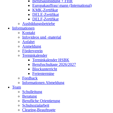
Berufsausbildung + FHR
Europakauffrau/-mann (International)
KMK-Zertifikat
DELE-Zertifikat
DELF-Zertifikat
Ausbildungsbetriebe
Informationen
Kontakt
Infovideos und -material
Anfahrt
Anmeldung
Förderverein
Terminkalender
Terminkalender HSBK
Berufsschultage 2026/2027
Blockunterricht
Ferientermine
Feedback
Informationen Abmeldung
Team
Schulleitung
Beratung
Berufliche Orientierung
Schulsozialarbeit
Clearing-Beauftragte