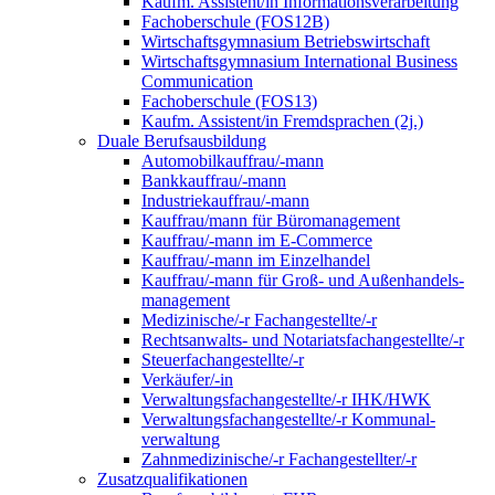
Kaufm. Assistent/in Informationsverarbeitung
Fachoberschule (FOS12B)
Wirtschaftsgymnasium Betriebswirtschaft
Wirtschaftsgymnasium International Business
Communication
Fachoberschule (FOS13)
Kaufm. Assistent/in Fremdsprachen (2j.)
Duale Berufsausbildung
Automobilkauffrau/-mann
Bankkauffrau/-mann
Industriekauffrau/-mann
Kauffrau/mann für Büromanagement
Kauffrau/-mann im E-Commerce
Kauffrau/-mann im Einzelhandel
Kauffrau/-mann für Groß- und Außen­handels­
manage­ment
Medizinische/-r Fachangestellte/-r
Rechtsanwalts- und Notariatsfachangestellte/-r
Steuerfachangestellte/-r
Verkäufer/-in
Verwaltungs­fach­angestellte/-r IHK/HWK
Verwaltungsfach­angestellte/-r Kommunal­
verwaltung
Zahnmedizinische/-r Fachangestellter/-r
Zusatzqualifikationen