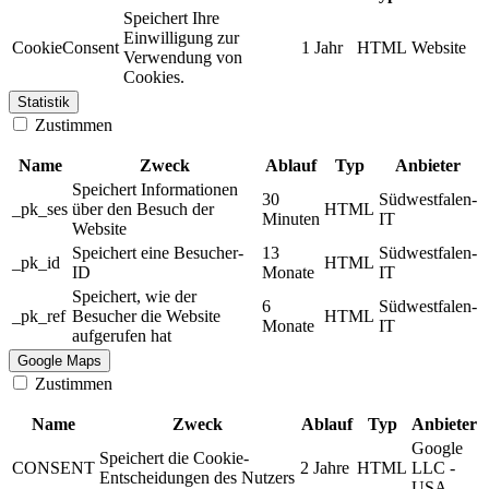
Speichert Ihre
Einwilligung zur
CookieConsent
1 Jahr
HTML
Website
Verwendung von
Cookies.
Statistik
Zustimmen
Name
Zweck
Ablauf
Typ
Anbieter
Speichert Informationen
30
Südwestfalen-
_pk_ses
über den Besuch der
HTML
Minuten
IT
Website
Speichert eine Besucher-
13
Südwestfalen-
_pk_id
HTML
ID
Monate
IT
Speichert, wie der
6
Südwestfalen-
_pk_ref
Besucher die Website
HTML
Monate
IT
aufgerufen hat
Google Maps
Zustimmen
Name
Zweck
Ablauf
Typ
Anbieter
Google
Speichert die Cookie-
CONSENT
2 Jahre
HTML
LLC -
Entscheidungen des Nutzers
USA