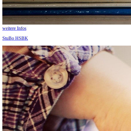
weitere Infos
StuBo HSBK