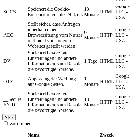
Google
Speichert die Cookie-
13
SOCS
HTML
LLC -
Entscheidungen des Nutzers
Monate
USA
Stellt sicher, dass Anfragen
innerhalb einer
Google
6
AEC
Browsersitzung vom Nutzer
HTTP
LLC -
Monate
und nicht von anderen
USA
Websites gestellt werden.
Speichert bevorzugte
Google
Einstellungen und andere
DV
1 Tage
HTML
LLC -
Informationen, zum Beispiel
USA
die bevorzugte Sprache.
Google
Anpassung der Werbung
1
OTZ
HTML
LLC -
auf Google-Seiten.
Monate
USA
Speichert bevorzugte
Google
__Secure-
Einstellungen und andere
13
HTTP
LLC -
ENID
Informationen, zum Beispiel
Monate
USA
die bevorzugte Sprache.
VRR
Zustimmen
Name
Zweck