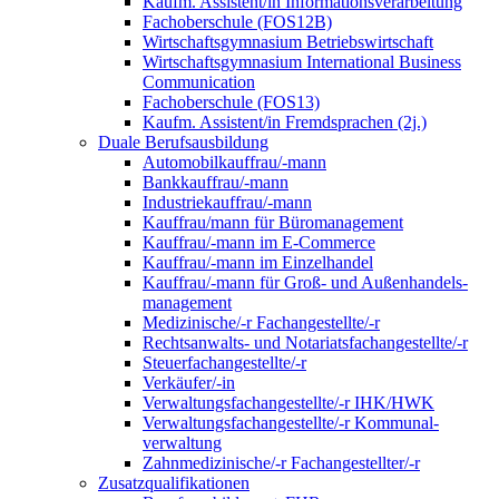
Kaufm. Assistent/in Informationsverarbeitung
Fachoberschule (FOS12B)
Wirtschaftsgymnasium Betriebswirtschaft
Wirtschaftsgymnasium International Business
Communication
Fachoberschule (FOS13)
Kaufm. Assistent/in Fremdsprachen (2j.)
Duale Berufsausbildung
Automobilkauffrau/-mann
Bankkauffrau/-mann
Industriekauffrau/-mann
Kauffrau/mann für Büromanagement
Kauffrau/-mann im E-Commerce
Kauffrau/-mann im Einzelhandel
Kauffrau/-mann für Groß- und Außen­handels­
manage­ment
Medizinische/-r Fachangestellte/-r
Rechtsanwalts- und Notariatsfachangestellte/-r
Steuerfachangestellte/-r
Verkäufer/-in
Verwaltungs­fach­angestellte/-r IHK/HWK
Verwaltungsfach­angestellte/-r Kommunal­
verwaltung
Zahnmedizinische/-r Fachangestellter/-r
Zusatzqualifikationen