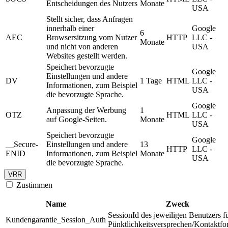
Entscheidungen des Nutzers
Monate
USA
Stellt sicher, dass Anfragen
innerhalb einer
Google
6
AEC
Browsersitzung vom Nutzer
HTTP
LLC -
Monate
und nicht von anderen
USA
Websites gestellt werden.
Speichert bevorzugte
Google
Einstellungen und andere
DV
1 Tage
HTML
LLC -
Informationen, zum Beispiel
USA
die bevorzugte Sprache.
Google
Anpassung der Werbung
1
OTZ
HTML
LLC -
auf Google-Seiten.
Monate
USA
Speichert bevorzugte
Google
__Secure-
Einstellungen und andere
13
HTTP
LLC -
ENID
Informationen, zum Beispiel
Monate
USA
die bevorzugte Sprache.
VRR
Zustimmen
Name
Zweck
SessionId des jeweiligen Benutzers f
Kundengarantie_Session_Auth
Pünktlichkeitsversprechen/Kontaktfo