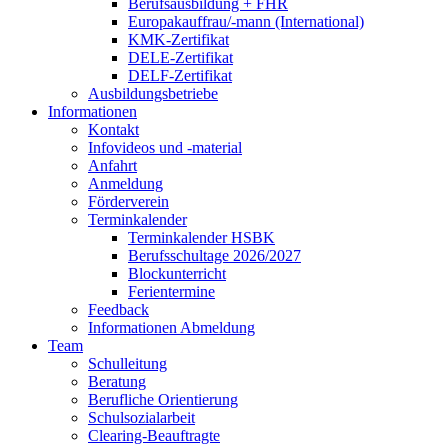
Berufsausbildung + FHR
Europakauffrau/-mann (International)
KMK-Zertifikat
DELE-Zertifikat
DELF-Zertifikat
Ausbildungsbetriebe
Informationen
Kontakt
Infovideos und -material
Anfahrt
Anmeldung
Förderverein
Terminkalender
Terminkalender HSBK
Berufsschultage 2026/2027
Blockunterricht
Ferientermine
Feedback
Informationen Abmeldung
Team
Schulleitung
Beratung
Berufliche Orientierung
Schulsozialarbeit
Clearing-Beauftragte