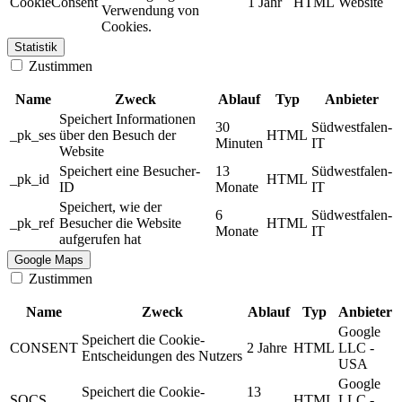
CookieConsent
1 Jahr
HTML
Website
Verwendung von
Cookies.
Statistik
Zustimmen
Name
Zweck
Ablauf
Typ
Anbieter
Speichert Informationen
30
Südwestfalen-
_pk_ses
über den Besuch der
HTML
Minuten
IT
Website
Speichert eine Besucher-
13
Südwestfalen-
_pk_id
HTML
ID
Monate
IT
Speichert, wie der
6
Südwestfalen-
_pk_ref
Besucher die Website
HTML
Monate
IT
aufgerufen hat
Google Maps
Zustimmen
Name
Zweck
Ablauf
Typ
Anbieter
Google
Speichert die Cookie-
CONSENT
2 Jahre
HTML
LLC -
Entscheidungen des Nutzers
USA
Google
Speichert die Cookie-
13
SOCS
HTML
LLC -