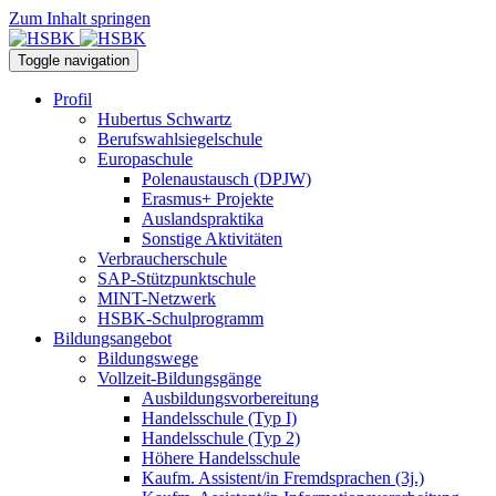
Zum Inhalt springen
Toggle navigation
Profil
Hubertus Schwartz
Berufswahlsiegelschule
Europaschule
Polenaustausch (DPJW)
Erasmus+ Projekte
Auslandspraktika
Sonstige Aktivitäten
Verbraucherschule
SAP-Stützpunktschule
MINT-Netzwerk
HSBK-Schulprogramm
Bildungsangebot
Bildungswege
Vollzeit-Bildungsgänge
Ausbildungsvorbereitung
Handelsschule (Typ I)
Handelsschule (Typ 2)
Höhere Handelsschule
Kaufm. Assistent/in­ Fremdsprachen (3j.)