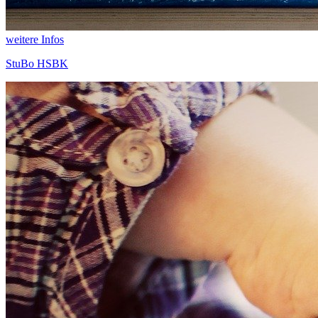
weitere Infos
StuBo HSBK