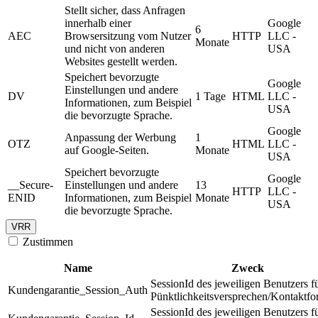
Stellt sicher, dass Anfragen
innerhalb einer
Google
6
AEC
Browsersitzung vom Nutzer
HTTP
LLC -
Monate
und nicht von anderen
USA
Websites gestellt werden.
Speichert bevorzugte
Google
Einstellungen und andere
DV
1 Tage
HTML
LLC -
Informationen, zum Beispiel
USA
die bevorzugte Sprache.
Google
Anpassung der Werbung
1
OTZ
HTML
LLC -
auf Google-Seiten.
Monate
USA
Speichert bevorzugte
Google
__Secure-
Einstellungen und andere
13
HTTP
LLC -
ENID
Informationen, zum Beispiel
Monate
USA
die bevorzugte Sprache.
VRR
Zustimmen
Name
Zweck
SessionId des jeweiligen Benutzers f
Kundengarantie_Session_Auth
Pünktlichkeitsversprechen/Kontaktfo
SessionId des jeweiligen Benutzers f