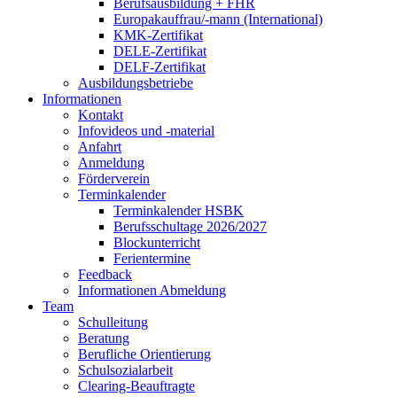
Berufsausbildung + FHR
Europakauffrau/-mann (International)
KMK-Zertifikat
DELE-Zertifikat
DELF-Zertifikat
Ausbildungsbetriebe
Informationen
Kontakt
Infovideos und -material
Anfahrt
Anmeldung
Förderverein
Terminkalender
Terminkalender HSBK
Berufsschultage 2026/2027
Blockunterricht
Ferientermine
Feedback
Informationen Abmeldung
Team
Schulleitung
Beratung
Berufliche Orientierung
Schulsozialarbeit
Clearing-Beauftragte