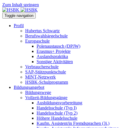
Zum Inhalt springen
Toggle navigation
Profil
Hubertus Schwartz
Berufswahlsiegelschule
Europaschule
Polenaustausch (DPJW)
Erasmus+ Projekte
Auslandspraktika
Sonstige Aktivitäten
Verbraucherschule
SAP-Stützpunktschule
MINT-Netzwerk
HSBK-Schulprogramm
Bildungsangebot
Bildungswege
Vollzeit-Bildungsgänge
Ausbildungsvorbereitung
Handelsschule (Typ I)
Handelsschule (Typ 2)
Höhere Handelsschule
Kaufm. Assistent/in­ Fremdsprachen (3j.)