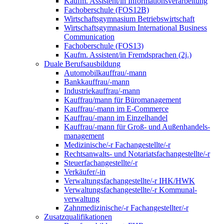
Kaufm. Assistent/in Informationsverarbeitung
Fachoberschule (FOS12B)
Wirtschaftsgymnasium Betriebswirtschaft
Wirtschaftsgymnasium International Business
Communication
Fachoberschule (FOS13)
Kaufm. Assistent/in Fremdsprachen (2j.)
Duale Berufsausbildung
Automobilkauffrau/-mann
Bankkauffrau/-mann
Industriekauffrau/-mann
Kauffrau/mann für Büromanagement
Kauffrau/-mann im E-Commerce
Kauffrau/-mann im Einzelhandel
Kauffrau/-mann für Groß- und Außen­handels­
manage­ment
Medizinische/-r Fachangestellte/-r
Rechtsanwalts- und Notariatsfachangestellte/-r
Steuerfachangestellte/-r
Verkäufer/-in
Verwaltungs­fach­angestellte/-r IHK/HWK
Verwaltungsfach­angestellte/-r Kommunal­
verwaltung
Zahnmedizinische/-r Fachangestellter/-r
Zusatzqualifikationen