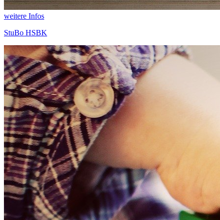
weitere Infos
StuBo HSBK