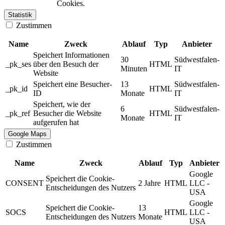
Cookies.
Statistik
Zustimmen
Name
Zweck
Ablauf
Typ
Anbieter
Speichert Informationen
30
Südwestfalen-
_pk_ses
über den Besuch der
HTML
Minuten
IT
Website
Speichert eine Besucher-
13
Südwestfalen-
_pk_id
HTML
ID
Monate
IT
Speichert, wie der
6
Südwestfalen-
_pk_ref
Besucher die Website
HTML
Monate
IT
aufgerufen hat
Google Maps
Zustimmen
Name
Zweck
Ablauf
Typ
Anbieter
Google
Speichert die Cookie-
CONSENT
2 Jahre
HTML
LLC -
Entscheidungen des Nutzers
USA
Google
Speichert die Cookie-
13
SOCS
HTML
LLC -
Entscheidungen des Nutzers
Monate
USA