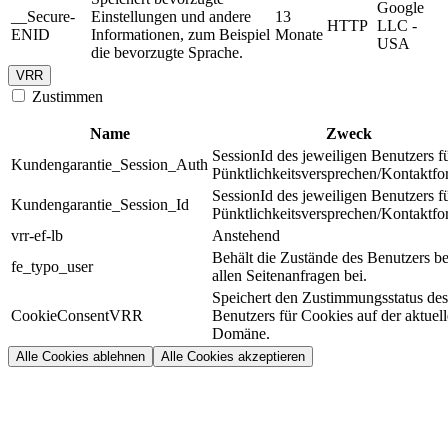
Google
__Secure-
Einstellungen und andere
13
HTTP
LLC -
ENID
Informationen, zum Beispiel
Monate
USA
die bevorzugte Sprache.
VRR
Zustimmen
Name
Zweck
SessionId des jeweiligen Benutzers f
Kundengarantie_Session_Auth
Pünktlichkeitsversprechen/Kontaktfo
SessionId des jeweiligen Benutzers f
Kundengarantie_Session_Id
Pünktlichkeitsversprechen/Kontaktfo
vrr-ef-lb
Anstehend
Behält die Zustände des Benutzers be
fe_typo_user
allen Seitenanfragen bei.
Speichert den Zustimmungsstatus des
CookieConsentVRR
Benutzers für Cookies auf der aktuel
Domäne.
Alle Cookies ablehnen
Alle Cookies akzeptieren