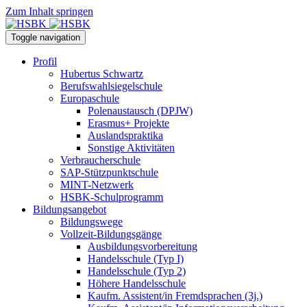
Zum Inhalt springen
Toggle navigation
Profil
Hubertus Schwartz
Berufswahlsiegelschule
Europaschule
Polenaustausch (DPJW)
Erasmus+ Projekte
Auslandspraktika
Sonstige Aktivitäten
Verbraucherschule
SAP-Stützpunktschule
MINT-Netzwerk
HSBK-Schulprogramm
Bildungsangebot
Bildungswege
Vollzeit-Bildungsgänge
Ausbildungsvorbereitung
Handelsschule (Typ I)
Handelsschule (Typ 2)
Höhere Handelsschule
Kaufm. Assistent/in­ Fremdsprachen (3j.)