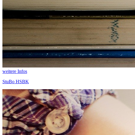
weitere Infos
StuBo HSBK