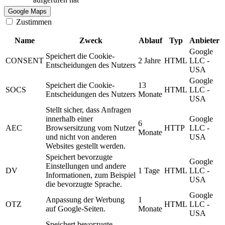
Google Maps
Zustimmen
Name
Zweck
Ablauf
Typ
Anbieter
Google
Speichert die Cookie-
CONSENT
2 Jahre
HTML
LLC -
Entscheidungen des Nutzers
USA
Google
Speichert die Cookie-
13
SOCS
HTML
LLC -
Entscheidungen des Nutzers
Monate
USA
Stellt sicher, dass Anfragen
innerhalb einer
Google
6
AEC
Browsersitzung vom Nutzer
HTTP
LLC -
Monate
und nicht von anderen
USA
Websites gestellt werden.
Speichert bevorzugte
Google
Einstellungen und andere
DV
1 Tage
HTML
LLC -
Informationen, zum Beispiel
USA
die bevorzugte Sprache.
Google
Anpassung der Werbung
1
OTZ
HTML
LLC -
auf Google-Seiten.
Monate
USA
Speichert bevorzugte