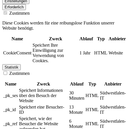
Einstellungen
Erforderlich
Zustimmen
Diese Cookies werden für eine reibungslose Funktion unserer
Website benötigt.
Name
Zweck
Ablauf
Typ
Anbieter
Speichert Ihre
Einwilligung zur
CookieConsent
1 Jahr
HTML
Website
Verwendung von
Cookies.
Statistik
Zustimmen
Name
Zweck
Ablauf
Typ
Anbieter
Speichert Informationen
30
Südwestfalen-
_pk_ses
über den Besuch der
HTML
Minuten
IT
Website
Speichert eine Besucher-
13
Südwestfalen-
_pk_id
HTML
ID
Monate
IT
Speichert, wie der
6
Südwestfalen-
_pk_ref
Besucher die Website
HTML
Monate
IT
aufgerufen hat