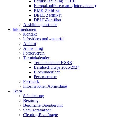
Berufsausbildung + FHR
Europakauffrau/-mann (International)
KMK-Zertifikat
DELE-Zertifikat
DELF-Zertifikat
Ausbildungsbetriebe
Informationen
Kontakt
Infovideos und -material
Anfahrt
Anmeldung
Förderverein
Terminkalender
Terminkalender HSBK
Berufsschultage 2026/2027
Blockunterricht
Ferientermine
Feedback
Informationen Abmeldung
Team
Schulleitung
Beratung
Berufliche Orientierung
Schulsozialarbeit
Clearing-Beauftragte