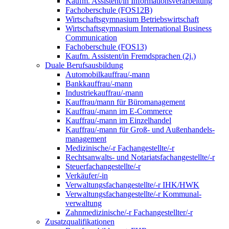
Kaufm. Assistent/in Informationsverarbeitung
Fachoberschule (FOS12B)
Wirtschaftsgymnasium Betriebswirtschaft
Wirtschaftsgymnasium International Business
Communication
Fachoberschule (FOS13)
Kaufm. Assistent/in Fremdsprachen (2j.)
Duale Berufsausbildung
Automobilkauffrau/-mann
Bankkauffrau/-mann
Industriekauffrau/-mann
Kauffrau/mann für Büromanagement
Kauffrau/-mann im E-Commerce
Kauffrau/-mann im Einzelhandel
Kauffrau/-mann für Groß- und Außen­handels­
manage­ment
Medizinische/-r Fachangestellte/-r
Rechtsanwalts- und Notariatsfachangestellte/-r
Steuerfachangestellte/-r
Verkäufer/-in
Verwaltungs­fach­angestellte/-r IHK/HWK
Verwaltungsfach­angestellte/-r Kommunal­
verwaltung
Zahnmedizinische/-r Fachangestellter/-r
Zusatzqualifikationen