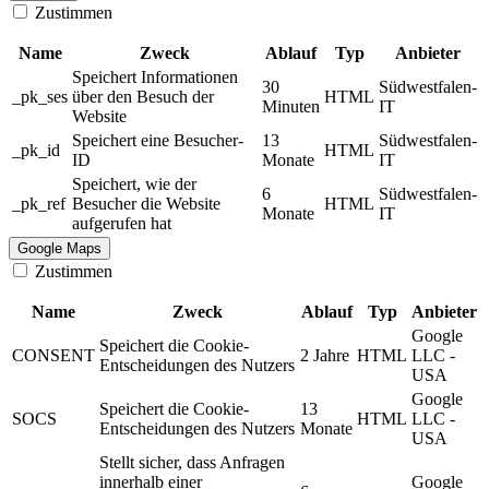
Zustimmen
Name
Zweck
Ablauf
Typ
Anbieter
Speichert Informationen
30
Südwestfalen-
_pk_ses
über den Besuch der
HTML
Minuten
IT
Website
Speichert eine Besucher-
13
Südwestfalen-
_pk_id
HTML
ID
Monate
IT
Speichert, wie der
6
Südwestfalen-
_pk_ref
Besucher die Website
HTML
Monate
IT
aufgerufen hat
Google Maps
Zustimmen
Name
Zweck
Ablauf
Typ
Anbieter
Google
Speichert die Cookie-
CONSENT
2 Jahre
HTML
LLC -
Entscheidungen des Nutzers
USA
Google
Speichert die Cookie-
13
SOCS
HTML
LLC -
Entscheidungen des Nutzers
Monate
USA
Stellt sicher, dass Anfragen
innerhalb einer
Google