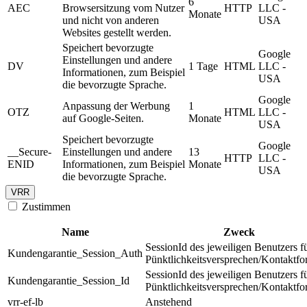
6
AEC
Browsersitzung vom Nutzer
HTTP
LLC -
Monate
und nicht von anderen
USA
Websites gestellt werden.
Speichert bevorzugte
Google
Einstellungen und andere
DV
1 Tage
HTML
LLC -
Informationen, zum Beispiel
USA
die bevorzugte Sprache.
Google
Anpassung der Werbung
1
OTZ
HTML
LLC -
auf Google-Seiten.
Monate
USA
Speichert bevorzugte
Google
__Secure-
Einstellungen und andere
13
HTTP
LLC -
ENID
Informationen, zum Beispiel
Monate
USA
die bevorzugte Sprache.
VRR
Zustimmen
Name
Zweck
SessionId des jeweiligen Benutzers f
Kundengarantie_Session_Auth
Pünktlichkeitsversprechen/Kontaktfo
SessionId des jeweiligen Benutzers f
Kundengarantie_Session_Id
Pünktlichkeitsversprechen/Kontaktfo
vrr-ef-lb
Anstehend