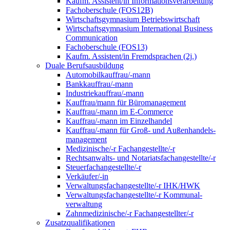
Kaufm. Assistent/in Informationsverarbeitung
Fachoberschule (FOS12B)
Wirtschaftsgymnasium Betriebswirtschaft
Wirtschaftsgymnasium International Business
Communication
Fachoberschule (FOS13)
Kaufm. Assistent/in Fremdsprachen (2j.)
Duale Berufsausbildung
Automobilkauffrau/-mann
Bankkauffrau/-mann
Industriekauffrau/-mann
Kauffrau/mann für Büromanagement
Kauffrau/-mann im E-Commerce
Kauffrau/-mann im Einzelhandel
Kauffrau/-mann für Groß- und Außen­handels­
manage­ment
Medizinische/-r Fachangestellte/-r
Rechtsanwalts- und Notariatsfachangestellte/-r
Steuerfachangestellte/-r
Verkäufer/-in
Verwaltungs­fach­angestellte/-r IHK/HWK
Verwaltungsfach­angestellte/-r Kommunal­
verwaltung
Zahnmedizinische/-r Fachangestellter/-r
Zusatzqualifikationen