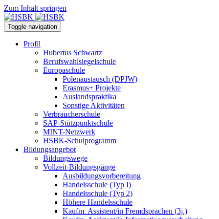
Zum Inhalt springen
Toggle navigation
Profil
Hubertus Schwartz
Berufswahlsiegelschule
Europaschule
Polenaustausch (DPJW)
Erasmus+ Projekte
Auslandspraktika
Sonstige Aktivitäten
Verbraucherschule
SAP-Stützpunktschule
MINT-Netzwerk
HSBK-Schulprogramm
Bildungsangebot
Bildungswege
Vollzeit-Bildungsgänge
Ausbildungsvorbereitung
Handelsschule (Typ I)
Handelsschule (Typ 2)
Höhere Handelsschule
Kaufm. Assistent/in­ Fremdsprachen (3j.)