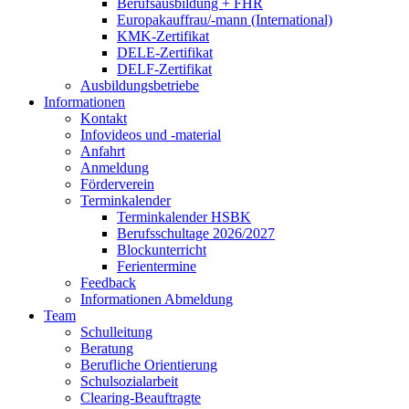
Berufsausbildung + FHR
Europakauffrau/-mann (International)
KMK-Zertifikat
DELE-Zertifikat
DELF-Zertifikat
Ausbildungsbetriebe
Informationen
Kontakt
Infovideos und -material
Anfahrt
Anmeldung
Förderverein
Terminkalender
Terminkalender HSBK
Berufsschultage 2026/2027
Blockunterricht
Ferientermine
Feedback
Informationen Abmeldung
Team
Schulleitung
Beratung
Berufliche Orientierung
Schulsozialarbeit
Clearing-Beauftragte