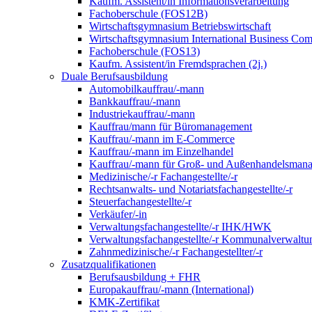
Kaufm. Assistent/in Informationsverarbeitung
Fachoberschule (FOS12B)
Wirtschaftsgymnasium Betriebswirtschaft
Wirtschaftsgymnasium International Business Co
Fachoberschule (FOS13)
Kaufm. Assistent/in Fremdsprachen (2j.)
Duale Berufsausbildung
Automobilkauffrau/-mann
Bankkauffrau/-mann
Industriekauffrau/-mann
Kauffrau/mann für Büromanagement
Kauffrau/-mann im E-Commerce
Kauffrau/-mann im Einzelhandel
Kauffrau/-mann für Groß- und Außen­handels­mana
Medizinische/-r Fachangestellte/-r
Rechtsanwalts- und Notariatsfachangestellte/-r
Steuerfachangestellte/-r
Verkäufer/-in
Verwaltungs­fach­angestellte/-r IHK/HWK
Verwaltungsfach­angestellte/-r Kommunal­verwaltu
Zahnmedizinische/-r Fachangestellter/-r
Zusatzqualifikationen
Berufsausbildung + FHR
Europakauffrau/-mann (International)
KMK-Zertifikat