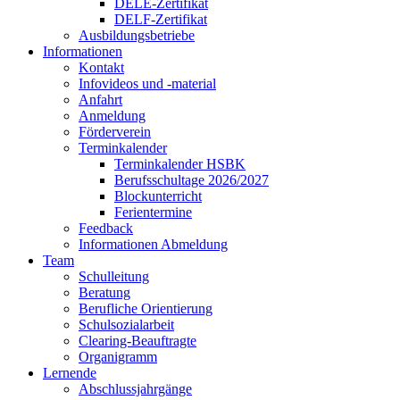
DELE-Zertifikat
DELF-Zertifikat
Ausbildungsbetriebe
Informationen
Kontakt
Infovideos und -material
Anfahrt
Anmeldung
Förderverein
Terminkalender
Terminkalender HSBK
Berufsschultage 2026/2027
Blockunterricht
Ferientermine
Feedback
Informationen Abmeldung
Team
Schulleitung
Beratung
Berufliche Orientierung
Schulsozialarbeit
Clearing-Beauftragte
Organigramm
Lernende
Abschlussjahrgänge