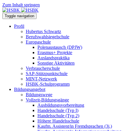
Zum Inhalt springen
Toggle navigation
Profil
Hubertus Schwartz
Berufswahlsiegelschule
Europaschule
Polenaustausch (DPJW)
Erasmus+ Projekte
Auslandspraktika
Sonstige Aktivitäten
Verbraucherschule
SAP-Stützpunktschule
MINT-Netzwerk
HSBK-Schulprogramm
Bildungsangebot
Bildungswege
Vollzeit-Bildungsgänge
Ausbildungsvorbereitung
Handelsschule (Typ I)
Handelsschule (Typ 2)
Höhere Handelsschule
Kaufm. Assistent/in­ Fremdsprachen (3j.)