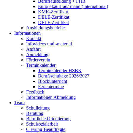
Berufsausbildung + FHR
Europakauffrau/-mann (International)
KMK-Zertifikat
DELE-Zertifikat
DELF-Zertifikat
Ausbildungsbetriebe
Informationen
Kontakt
Infovideos und -material
Anfahrt
Anmeldung
Förderverein
Terminkalender
Terminkalender HSBK
Berufsschultage 2026/2027
Blockunterricht
Ferientermine
Feedback
Informationen Abmeldung
Team
Schulleitung
Beratung
Berufliche Orientierung
Schulsozialarbeit
Clearing-Beauftragte