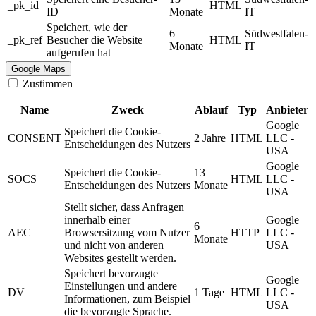
_pk_id
HTML
ID
Monate
IT
Speichert, wie der
6
Südwestfalen-
_pk_ref
Besucher die Website
HTML
Monate
IT
aufgerufen hat
Google Maps
Zustimmen
Name
Zweck
Ablauf
Typ
Anbieter
Google
Speichert die Cookie-
CONSENT
2 Jahre
HTML
LLC -
Entscheidungen des Nutzers
USA
Google
Speichert die Cookie-
13
SOCS
HTML
LLC -
Entscheidungen des Nutzers
Monate
USA
Stellt sicher, dass Anfragen
innerhalb einer
Google
6
AEC
Browsersitzung vom Nutzer
HTTP
LLC -
Monate
und nicht von anderen
USA
Websites gestellt werden.
Speichert bevorzugte
Google
Einstellungen und andere
DV
1 Tage
HTML
LLC -
Informationen, zum Beispiel
USA
die bevorzugte Sprache.