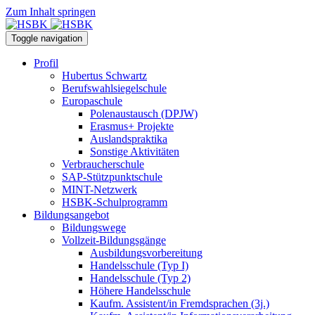
Zum Inhalt springen
Toggle navigation
Profil
Hubertus Schwartz
Berufswahlsiegelschule
Europaschule
Polenaustausch (DPJW)
Erasmus+ Projekte
Auslandspraktika
Sonstige Aktivitäten
Verbraucherschule
SAP-Stützpunktschule
MINT-Netzwerk
HSBK-Schulprogramm
Bildungsangebot
Bildungswege
Vollzeit-Bildungsgänge
Ausbildungsvorbereitung
Handelsschule (Typ I)
Handelsschule (Typ 2)
Höhere Handelsschule
Kaufm. Assistent/in­ Fremdsprachen (3j.)