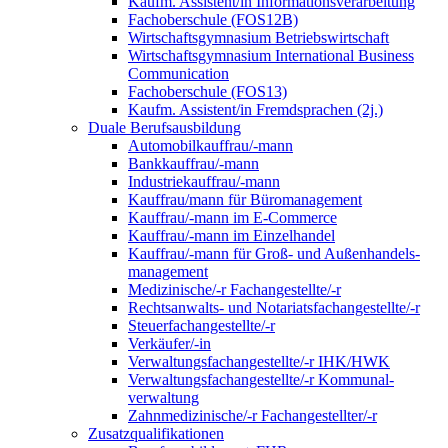
Kaufm. Assistent/in Informationsverarbeitung
Fachoberschule (FOS12B)
Wirtschaftsgymnasium Betriebswirtschaft
Wirtschaftsgymnasium International Business
Communication
Fachoberschule (FOS13)
Kaufm. Assistent/in Fremdsprachen (2j.)
Duale Berufsausbildung
Automobilkauffrau/-mann
Bankkauffrau/-mann
Industriekauffrau/-mann
Kauffrau/mann für Büromanagement
Kauffrau/-mann im E-Commerce
Kauffrau/-mann im Einzelhandel
Kauffrau/-mann für Groß- und Außen­handels­
manage­ment
Medizinische/-r Fachangestellte/-r
Rechtsanwalts- und Notariatsfachangestellte/-r
Steuerfachangestellte/-r
Verkäufer/-in
Verwaltungs­fach­angestellte/-r IHK/HWK
Verwaltungsfach­angestellte/-r Kommunal­
verwaltung
Zahnmedizinische/-r Fachangestellter/-r
Zusatzqualifikationen