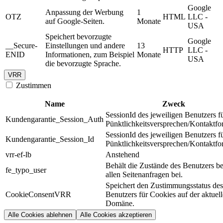
Google
Anpassung der Werbung
1
OTZ
HTML
LLC -
auf Google-Seiten.
Monate
USA
Speichert bevorzugte
Google
__Secure-
Einstellungen und andere
13
HTTP
LLC -
ENID
Informationen, zum Beispiel
Monate
USA
die bevorzugte Sprache.
VRR
Zustimmen
Name
Zweck
SessionId des jeweiligen Benutzers f
Kundengarantie_Session_Auth
Pünktlichkeitsversprechen/Kontaktfo
SessionId des jeweiligen Benutzers f
Kundengarantie_Session_Id
Pünktlichkeitsversprechen/Kontaktfo
vrr-ef-lb
Anstehend
Behält die Zustände des Benutzers be
fe_typo_user
allen Seitenanfragen bei.
Speichert den Zustimmungsstatus des
CookieConsentVRR
Benutzers für Cookies auf der aktuel
Domäne.
Alle Cookies ablehnen
Alle Cookies akzeptieren