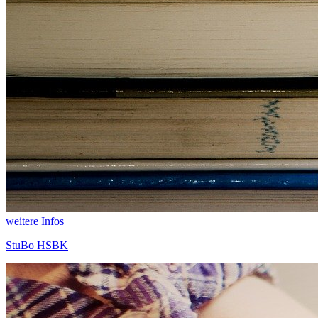
weitere Infos
StuBo HSBK