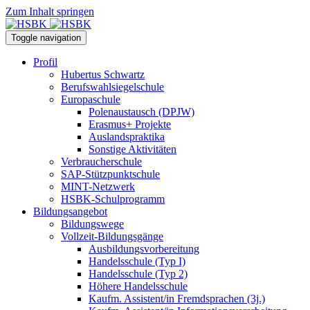
Zum Inhalt springen
Toggle navigation
Profil
Hubertus Schwartz
Berufswahlsiegelschule
Europaschule
Polenaustausch (DPJW)
Erasmus+ Projekte
Auslandspraktika
Sonstige Aktivitäten
Verbraucherschule
SAP-Stützpunktschule
MINT-Netzwerk
HSBK-Schulprogramm
Bildungsangebot
Bildungswege
Vollzeit-Bildungsgänge
Ausbildungsvorbereitung
Handelsschule (Typ I)
Handelsschule (Typ 2)
Höhere Handelsschule
Kaufm. Assistent/in­ Fremdsprachen (3j.)