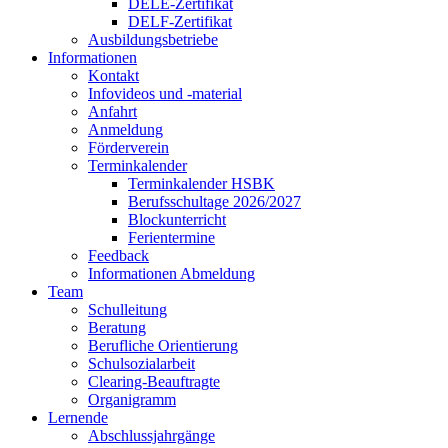
DELE-Zertifikat
DELF-Zertifikat
Ausbildungsbetriebe
Informationen
Kontakt
Infovideos und -material
Anfahrt
Anmeldung
Förderverein
Terminkalender
Terminkalender HSBK
Berufsschultage 2026/2027
Blockunterricht
Ferientermine
Feedback
Informationen Abmeldung
Team
Schulleitung
Beratung
Berufliche Orientierung
Schulsozialarbeit
Clearing-Beauftragte
Organigramm
Lernende
Abschlussjahrgänge