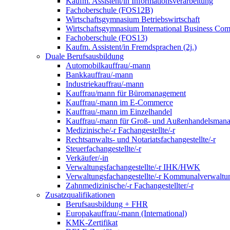
Kaufm. Assistent/in Informationsverarbeitung
Fachoberschule (FOS12B)
Wirtschaftsgymnasium Betriebswirtschaft
Wirtschaftsgymnasium International Business Co
Fachoberschule (FOS13)
Kaufm. Assistent/in Fremdsprachen (2j.)
Duale Berufsausbildung
Automobilkauffrau/-mann
Bankkauffrau/-mann
Industriekauffrau/-mann
Kauffrau/mann für Büromanagement
Kauffrau/-mann im E-Commerce
Kauffrau/-mann im Einzelhandel
Kauffrau/-mann für Groß- und Außen­handels­mana
Medizinische/-r Fachangestellte/-r
Rechtsanwalts- und Notariatsfachangestellte/-r
Steuerfachangestellte/-r
Verkäufer/-in
Verwaltungs­fach­angestellte/-r IHK/HWK
Verwaltungsfach­angestellte/-r Kommunal­verwaltu
Zahnmedizinische/-r Fachangestellter/-r
Zusatzqualifikationen
Berufsausbildung + FHR
Europakauffrau/-mann (International)
KMK-Zertifikat