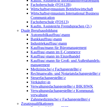
Kaufm. Assistent/in Informationsverarbeitung
Fachoberschule (FOS12B)
Wirtschaftsgymnasium Betriebswirtschaft
Wirtschaftsgymnasium International Business
Communication
Fachoberschule (FOS13)
Kaufm. Assistent/in Fremdsprachen (2j.)
Duale Berufsausbildung
Automobilkauffrau/-mann
Bankkauffrau/-mann
Industriekauffrau/-mann
Kauffrau/mann für Büromanagement
Kauffrau/-mann im E-Commerce
Kauffrau/-mann im Einzelhandel
Kauffrau/-mann für Groß- und Außen­handels­
manage­ment
Medizinische/-r Fachangestellte/-r
Rechtsanwalts- und Notariatsfachangestellte/-r
Steuerfachangestellte/-r
Verkäufer/-in
Verwaltungs­fach­angestellte/-r IHK/HWK
Verwaltungsfach­angestellte/-r Kommunal­
verwaltung
Zahnmedizinische/-r Fachangestellter/-r
Zusatzqualifikationen