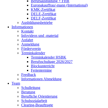
Berufsausbildung + FHR
Europakauffrau/-mann (International)
KMK-Zertifikat
DELE-Zertifikat
DELF-Zertifikat
Ausbildungsbetriebe
Informationen
Kontakt
Infovideos und -material
Anfahrt
Anmeldung
Förderverein
Terminkalender
Terminkalender HSBK
Berufsschultage 2026/2027
Blockunterricht
Ferientermine
Feedback
Informationen Abmeldung
Team
Schulleitung
Beratung
Berufliche Orientierung
Schulsozialarbeit
Clearing-Beauftragte