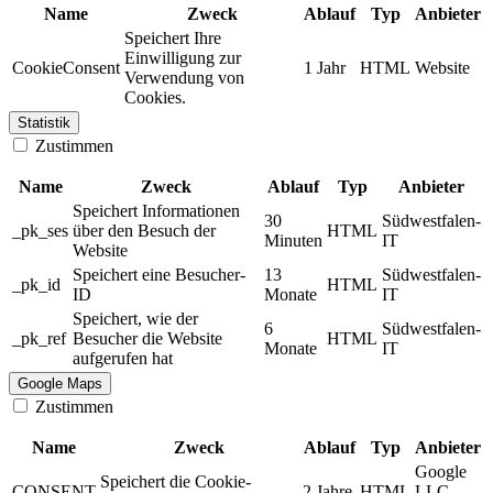
Name
Zweck
Ablauf
Typ
Anbieter
Speichert Ihre
Einwilligung zur
CookieConsent
1 Jahr
HTML
Website
Verwendung von
Cookies.
Statistik
Zustimmen
Name
Zweck
Ablauf
Typ
Anbieter
Speichert Informationen
30
Südwestfalen-
_pk_ses
über den Besuch der
HTML
Minuten
IT
Website
Speichert eine Besucher-
13
Südwestfalen-
_pk_id
HTML
ID
Monate
IT
Speichert, wie der
6
Südwestfalen-
_pk_ref
Besucher die Website
HTML
Monate
IT
aufgerufen hat
Google Maps
Zustimmen
Name
Zweck
Ablauf
Typ
Anbieter
Google
Speichert die Cookie-
CONSENT
2 Jahre
HTML
LLC -