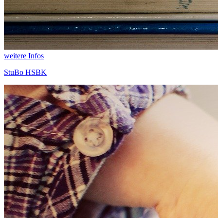
weitere Infos
StuBo HSBK