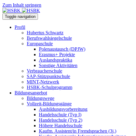
Zum Inhalt springen
Toggle navigation
Profil
Hubertus Schwartz
Berufswahlsiegelschule
Europaschule
Polenaustausch (DPJW)
Erasmus+ Projekte
Auslandspraktika
Sonstige Aktivitäten
Verbraucherschule
SAP-Stützpunktschule
MINT-Netzwerk
HSBK-Schulprogramm
Bildungsangebot
Bildungswege
Vollzeit-Bildungsgänge
Ausbildungsvorbereitung
Handelsschule (Typ I)
Handelsschule (Typ 2)
Höhere Handelsschule
Kaufm. Assistent/in­ Fremdsprachen (3j.)