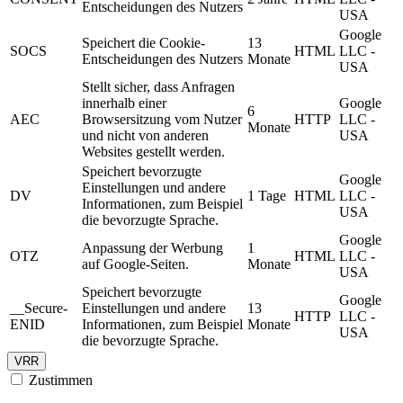
Entscheidungen des Nutzers
USA
Google
Speichert die Cookie-
13
SOCS
HTML
LLC -
Entscheidungen des Nutzers
Monate
USA
Stellt sicher, dass Anfragen
innerhalb einer
Google
6
AEC
Browsersitzung vom Nutzer
HTTP
LLC -
Monate
und nicht von anderen
USA
Websites gestellt werden.
Speichert bevorzugte
Google
Einstellungen und andere
DV
1 Tage
HTML
LLC -
Informationen, zum Beispiel
USA
die bevorzugte Sprache.
Google
Anpassung der Werbung
1
OTZ
HTML
LLC -
auf Google-Seiten.
Monate
USA
Speichert bevorzugte
Google
__Secure-
Einstellungen und andere
13
HTTP
LLC -
ENID
Informationen, zum Beispiel
Monate
USA
die bevorzugte Sprache.
VRR
Zustimmen