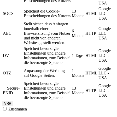
Entscheidungen des Nutzers
USA
Google
Speichert die Cookie-
13
SOCS
HTML
LLC -
Entscheidungen des Nutzers
Monate
USA
Stellt sicher, dass Anfragen
innerhalb einer
Google
6
AEC
Browsersitzung vom Nutzer
HTTP
LLC -
Monate
und nicht von anderen
USA
Websites gestellt werden.
Speichert bevorzugte
Google
Einstellungen und andere
DV
1 Tage
HTML
LLC -
Informationen, zum Beispiel
USA
die bevorzugte Sprache.
Google
Anpassung der Werbung
1
OTZ
HTML
LLC -
auf Google-Seiten.
Monate
USA
Speichert bevorzugte
Google
__Secure-
Einstellungen und andere
13
HTTP
LLC -
ENID
Informationen, zum Beispiel
Monate
USA
die bevorzugte Sprache.
VRR
Zustimmen