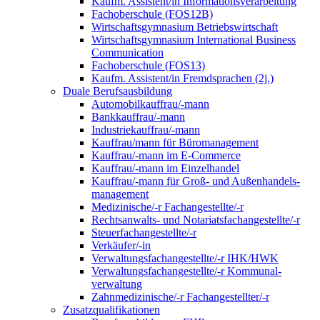
Kaufm. Assistent/in Informationsverarbeitung
Fachoberschule (FOS12B)
Wirtschaftsgymnasium Betriebswirtschaft
Wirtschaftsgymnasium International Business
Communication
Fachoberschule (FOS13)
Kaufm. Assistent/in Fremdsprachen (2j.)
Duale Berufsausbildung
Automobilkauffrau/-mann
Bankkauffrau/-mann
Industriekauffrau/-mann
Kauffrau/mann für Büromanagement
Kauffrau/-mann im E-Commerce
Kauffrau/-mann im Einzelhandel
Kauffrau/-mann für Groß- und Außen­handels­
manage­ment
Medizinische/-r Fachangestellte/-r
Rechtsanwalts- und Notariatsfachangestellte/-r
Steuerfachangestellte/-r
Verkäufer/-in
Verwaltungs­fach­angestellte/-r IHK/HWK
Verwaltungsfach­angestellte/-r Kommunal­
verwaltung
Zahnmedizinische/-r Fachangestellter/-r
Zusatzqualifikationen