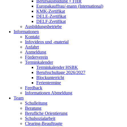
Berufsausbildung + FHR
Europakauffrau/-mann (International)
KMK-Zertifikat
DELE-Zertifikat
DELF-Zertifikat
Ausbildungsbetriebe
Informationen
Kontakt
Infovideos und -material
Anfahrt
Anmeldung
Förderverein
Terminkalender
Terminkalender HSBK
Berufsschultage 2026/2027
Blockunterricht
Ferientermine
Feedback
Informationen Abmeldung
Team
Schulleitung
Beratung
Berufliche Orientierung
Schulsozialarbeit
Clearing-Beauftragte