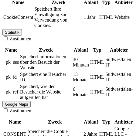
Name
Zweck
Ablauf
Typ
Anbieter
Speichert Ihre
Einwilligung zur
CookieConsent
1 Jahr
HTML
Website
Verwendung von
Cookies.
Statistik
Zustimmen
Name
Zweck
Ablauf
Typ
Anbieter
Speichert Informationen
30
Südwestfalen-
_pk_ses
über den Besuch der
HTML
Minuten
IT
Website
Speichert eine Besucher-
13
Südwestfalen-
_pk_id
HTML
ID
Monate
IT
Speichert, wie der
6
Südwestfalen-
_pk_ref
Besucher die Website
HTML
Monate
IT
aufgerufen hat
Google Maps
Zustimmen
Name
Zweck
Ablauf
Typ
Anbieter
Google
Speichert die Cookie-
CONSENT
2 Jahre
HTML
LLC -