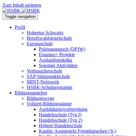
Zum Inhalt springen
Toggle navigation
Profil
Hubertus Schwartz
Berufswahlsiegelschule
Europaschule
Polenaustausch (DPJW)
Erasmus+ Projekte
Auslandspraktika
Sonstige Aktivitäten
Verbraucherschule
SAP-Stützpunktschule
MINT-Netzwerk
HSBK-Schulprogramm
Bildungsangebot
Bildungswege
Vollzeit-Bildungsgänge
Ausbildungsvorbereitung
Handelsschule (Typ I)
Handelsschule (Typ 2)
Höhere Handelsschule
Kaufm. Assistent/in­ Fremdsprachen (3j.)