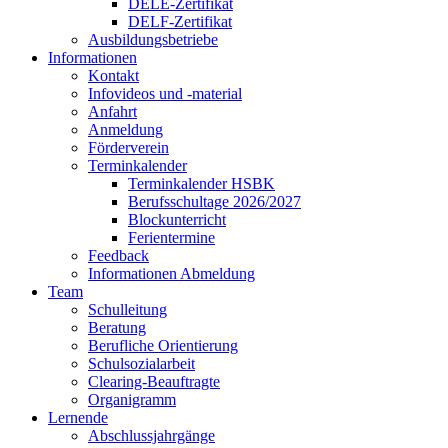
DELE-Zertifikat
DELF-Zertifikat
Ausbildungsbetriebe
Informationen
Kontakt
Infovideos und -material
Anfahrt
Anmeldung
Förderverein
Terminkalender
Terminkalender HSBK
Berufsschultage 2026/2027
Blockunterricht
Ferientermine
Feedback
Informationen Abmeldung
Team
Schulleitung
Beratung
Berufliche Orientierung
Schulsozialarbeit
Clearing-Beauftragte
Organigramm
Lernende
Abschlussjahrgänge