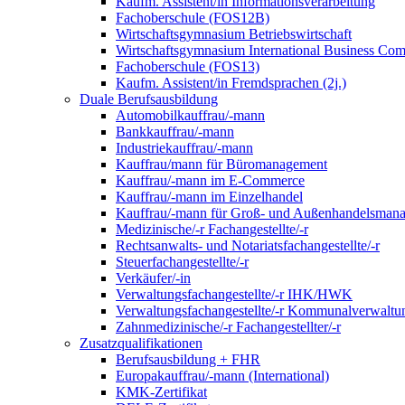
Kaufm. Assistent/in Informationsverarbeitung
Fachoberschule (FOS12B)
Wirtschaftsgymnasium Betriebswirtschaft
Wirtschaftsgymnasium International Business Co
Fachoberschule (FOS13)
Kaufm. Assistent/in Fremdsprachen (2j.)
Duale Berufsausbildung
Automobilkauffrau/-mann
Bankkauffrau/-mann
Industriekauffrau/-mann
Kauffrau/mann für Büromanagement
Kauffrau/-mann im E-Commerce
Kauffrau/-mann im Einzelhandel
Kauffrau/-mann für Groß- und Außen­handels­mana
Medizinische/-r Fachangestellte/-r
Rechtsanwalts- und Notariatsfachangestellte/-r
Steuerfachangestellte/-r
Verkäufer/-in
Verwaltungs­fach­angestellte/-r IHK/HWK
Verwaltungsfach­angestellte/-r Kommunal­verwaltu
Zahnmedizinische/-r Fachangestellter/-r
Zusatzqualifikationen
Berufsausbildung + FHR
Europakauffrau/-mann (International)
KMK-Zertifikat