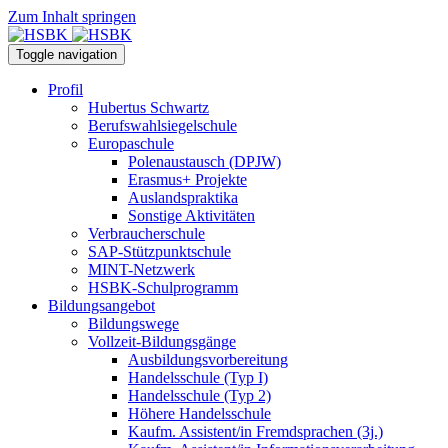
Zum Inhalt springen
Toggle navigation
Profil
Hubertus Schwartz
Berufswahlsiegelschule
Europaschule
Polenaustausch (DPJW)
Erasmus+ Projekte
Auslandspraktika
Sonstige Aktivitäten
Verbraucherschule
SAP-Stützpunktschule
MINT-Netzwerk
HSBK-Schulprogramm
Bildungsangebot
Bildungswege
Vollzeit-Bildungsgänge
Ausbildungsvorbereitung
Handelsschule (Typ I)
Handelsschule (Typ 2)
Höhere Handelsschule
Kaufm. Assistent/in­ Fremdsprachen (3j.)