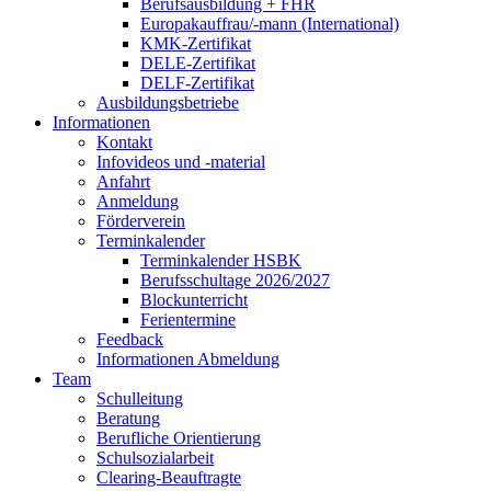
Berufsausbildung + FHR
Europakauffrau/-mann (International)
KMK-Zertifikat
DELE-Zertifikat
DELF-Zertifikat
Ausbildungsbetriebe
Informationen
Kontakt
Infovideos und -material
Anfahrt
Anmeldung
Förderverein
Terminkalender
Terminkalender HSBK
Berufsschultage 2026/2027
Blockunterricht
Ferientermine
Feedback
Informationen Abmeldung
Team
Schulleitung
Beratung
Berufliche Orientierung
Schulsozialarbeit
Clearing-Beauftragte