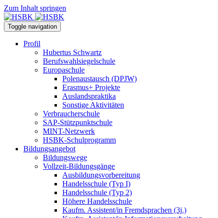
Zum Inhalt springen
Toggle navigation
Profil
Hubertus Schwartz
Berufswahlsiegelschule
Europaschule
Polenaustausch (DPJW)
Erasmus+ Projekte
Auslandspraktika
Sonstige Aktivitäten
Verbraucherschule
SAP-Stützpunktschule
MINT-Netzwerk
HSBK-Schulprogramm
Bildungsangebot
Bildungswege
Vollzeit-Bildungsgänge
Ausbildungsvorbereitung
Handelsschule (Typ I)
Handelsschule (Typ 2)
Höhere Handelsschule
Kaufm. Assistent/in­ Fremdsprachen (3j.)