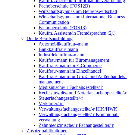
Kaufm. Assistent/in Informationsverarbeitung
Fachoberschule (FOS12B)
Wirtschaftsgymnasium Betriebswirtschaft
Wirtschaftsgymnasium International Business
Communication
Fachoberschule (FOS13)
Kaufm. Assistent/in Fremdsprachen (2j.)
Duale Berufsausbildung
Automobilkauffrau/-mann
Bankkauffrau/-mann
Industriekauffrau/-mann
Kauffrau/mann für Büromanagement
Kauffrau/-mann im E-Commerce
Kauffrau/-mann im Einzelhandel
Kauffrau/-mann für Groß- und Außen­handels­
manage­ment
Medizinische/-r Fachangestellte/-r
Rechtsanwalts- und Notariatsfachangestellte/-r
Steuerfachangestellte/-r
Verkäufer/-in
Verwaltungs­fach­angestellte/-r IHK/HWK
Verwaltungsfach­angestellte/-r Kommunal­
verwaltung
Zahnmedizinische/-r Fachangestellter/-r
Zusatzqualifikationen