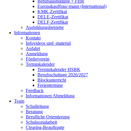
Berufsausbildung + FHR
Europakauffrau/-mann (International)
KMK-Zertifikat
DELE-Zertifikat
DELF-Zertifikat
Ausbildungsbetriebe
Informationen
Kontakt
Infovideos und -material
Anfahrt
Anmeldung
Förderverein
Terminkalender
Terminkalender HSBK
Berufsschultage 2026/2027
Blockunterricht
Ferientermine
Feedback
Informationen Abmeldung
Team
Schulleitung
Beratung
Berufliche Orientierung
Schulsozialarbeit
Clearing-Beauftragte