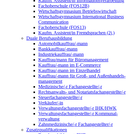
Kaufm. Assistent/in Informationsverarbeitung
Fachoberschule (FOS12B)
Wirtschaftsgymnasium Betriebswirtschaft
Wirtschaftsgymnasium International Business
Communication
Fachoberschule (FOS13)
Kaufm. Assistent/in Fremdsprachen (2j.)
Duale Berufsausbildung
Automobilkauffrau/-mann
Bankkauffrau/-mann
Industriekauffrau/-mann
Kauffrau/mann für Büromanagement
Kauffrau/-mann im E-Commerce
Kauffrau/-mann im Einzelhandel
Kauffrau/-mann für Groß- und Außen­handels­
manage­ment
Medizinische/-r Fachangestellte/-r
Rechtsanwalts- und Notariatsfachangestellte/-r
Steuerfachangestellte/-r
Verkäufer/-in
Verwaltungs­fach­angestellte/-r IHK/HWK
Verwaltungsfach­angestellte/-r Kommunal­
verwaltung
Zahnmedizinische/-r Fachangestellter/-r
Zusatzqualifikationen