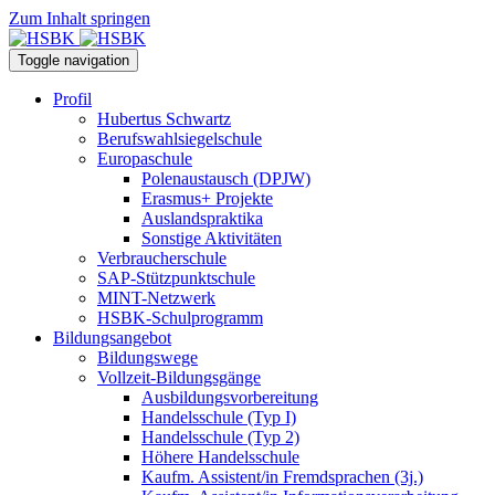
Zum Inhalt springen
Toggle navigation
Profil
Hubertus Schwartz
Berufswahlsiegelschule
Europaschule
Polenaustausch (DPJW)
Erasmus+ Projekte
Auslandspraktika
Sonstige Aktivitäten
Verbraucherschule
SAP-Stützpunktschule
MINT-Netzwerk
HSBK-Schulprogramm
Bildungsangebot
Bildungswege
Vollzeit-Bildungsgänge
Ausbildungsvorbereitung
Handelsschule (Typ I)
Handelsschule (Typ 2)
Höhere Handelsschule
Kaufm. Assistent/in­ Fremdsprachen (3j.)