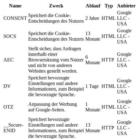
Name
Zweck
Ablauf
Typ
Anbieter
Google
Speichert die Cookie-
CONSENT
2 Jahre
HTML
LLC -
Entscheidungen des Nutzers
USA
Google
Speichert die Cookie-
13
SOCS
HTML
LLC -
Entscheidungen des Nutzers
Monate
USA
Stellt sicher, dass Anfragen
innerhalb einer
Google
6
AEC
Browsersitzung vom Nutzer
HTTP
LLC -
Monate
und nicht von anderen
USA
Websites gestellt werden.
Speichert bevorzugte
Google
Einstellungen und andere
DV
1 Tage
HTML
LLC -
Informationen, zum Beispiel
USA
die bevorzugte Sprache.
Google
Anpassung der Werbung
1
OTZ
HTML
LLC -
auf Google-Seiten.
Monate
USA
Speichert bevorzugte
Google
__Secure-
Einstellungen und andere
13
HTTP
LLC -
ENID
Informationen, zum Beispiel
Monate
USA
die bevorzugte Sprache.