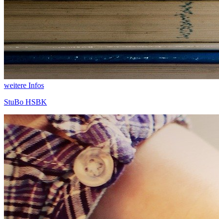
weitere Infos
StuBo HSBK