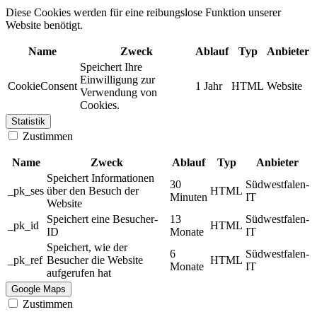
Diese Cookies werden für eine reibungslose Funktion unserer
Website benötigt.
Name
Zweck
Ablauf
Typ
Anbieter
Speichert Ihre
Einwilligung zur
CookieConsent
1 Jahr
HTML
Website
Verwendung von
Cookies.
Statistik
Zustimmen
Name
Zweck
Ablauf
Typ
Anbieter
Speichert Informationen
30
Südwestfalen-
_pk_ses
über den Besuch der
HTML
Minuten
IT
Website
Speichert eine Besucher-
13
Südwestfalen-
_pk_id
HTML
ID
Monate
IT
Speichert, wie der
6
Südwestfalen-
_pk_ref
Besucher die Website
HTML
Monate
IT
aufgerufen hat
Google Maps
Zustimmen