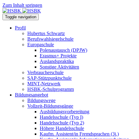
Zum Inhalt springen
Toggle navigation
Profil
Hubertus Schwartz
Berufswahlsiegelschule
Europaschule
Polenaustausch (DPJW)
Erasmus+ Projekte
Auslandspraktika
Sonstige Aktivitäten
Verbraucherschule
SAP-Stützpunktschule
MINT-Netzwerk
HSBK-Schulprogramm
Bildungsangebot
Bildungswege
Vollzeit-Bildungsgänge
Ausbildungsvorbereitung
Handelsschule (Typ I)
Handelsschule (Typ 2)
Höhere Handelsschule
Kaufm. Assistent/in­ Fremdsprachen (3j.)