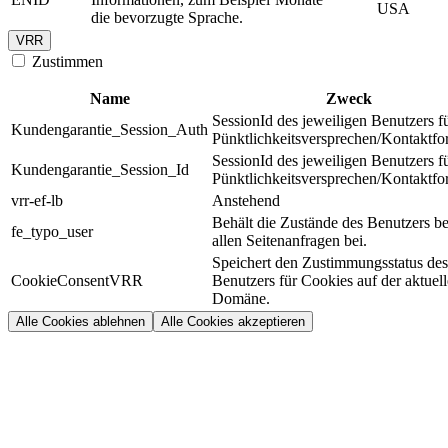
USA
die bevorzugte Sprache.
VRR
Zustimmen
Name
Zweck
SessionId des jeweiligen Benutzers f
Kundengarantie_Session_Auth
Pünktlichkeitsversprechen/Kontaktfo
SessionId des jeweiligen Benutzers f
Kundengarantie_Session_Id
Pünktlichkeitsversprechen/Kontaktfo
vrr-ef-lb
Anstehend
Behält die Zustände des Benutzers be
fe_typo_user
allen Seitenanfragen bei.
Speichert den Zustimmungsstatus des
CookieConsentVRR
Benutzers für Cookies auf der aktuel
Domäne.
Alle Cookies ablehnen
Alle Cookies akzeptieren