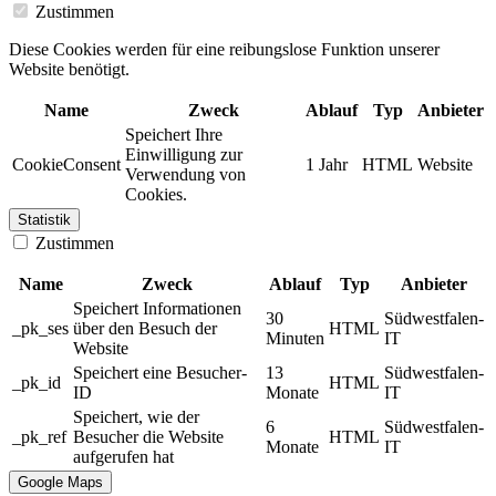
Zustimmen
Diese Cookies werden für eine reibungslose Funktion unserer
Website benötigt.
Name
Zweck
Ablauf
Typ
Anbieter
Speichert Ihre
Einwilligung zur
CookieConsent
1 Jahr
HTML
Website
Verwendung von
Cookies.
Statistik
Zustimmen
Name
Zweck
Ablauf
Typ
Anbieter
Speichert Informationen
30
Südwestfalen-
_pk_ses
über den Besuch der
HTML
Minuten
IT
Website
Speichert eine Besucher-
13
Südwestfalen-
_pk_id
HTML
ID
Monate
IT
Speichert, wie der
6
Südwestfalen-
_pk_ref
Besucher die Website
HTML
Monate
IT
aufgerufen hat
Google Maps