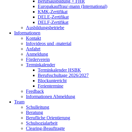
Berufsausbildung + FHR
Europakauffrau/-mann (International)
KMK-Zertifikat
DELE-Zertifikat
DELF-Zertifikat
Ausbildungsbetriebe
Informationen
Kontakt
Infovideos und -material
Anfahrt
Anmeldung
Förderverein
Terminkalender
Terminkalender HSBK
Berufsschultage 2026/2027
Blockunterricht
Ferientermine
Feedback
Informationen Abmeldung
Team
Schulleitung
Beratung
Berufliche Orientierung
Schulsozialarbeit
Clearing-Beauftragte