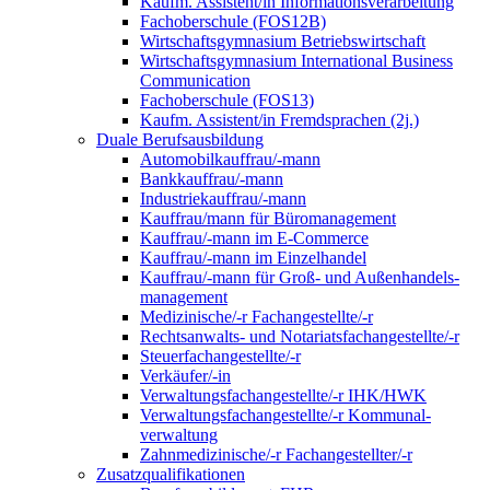
Kaufm. Assistent/in Informationsverarbeitung
Fachoberschule (FOS12B)
Wirtschaftsgymnasium Betriebswirtschaft
Wirtschaftsgymnasium International Business
Communication
Fachoberschule (FOS13)
Kaufm. Assistent/in Fremdsprachen (2j.)
Duale Berufsausbildung
Automobilkauffrau/-mann
Bankkauffrau/-mann
Industriekauffrau/-mann
Kauffrau/mann für Büromanagement
Kauffrau/-mann im E-Commerce
Kauffrau/-mann im Einzelhandel
Kauffrau/-mann für Groß- und Außen­handels­
manage­ment
Medizinische/-r Fachangestellte/-r
Rechtsanwalts- und Notariatsfachangestellte/-r
Steuerfachangestellte/-r
Verkäufer/-in
Verwaltungs­fach­angestellte/-r IHK/HWK
Verwaltungsfach­angestellte/-r Kommunal­
verwaltung
Zahnmedizinische/-r Fachangestellter/-r
Zusatzqualifikationen