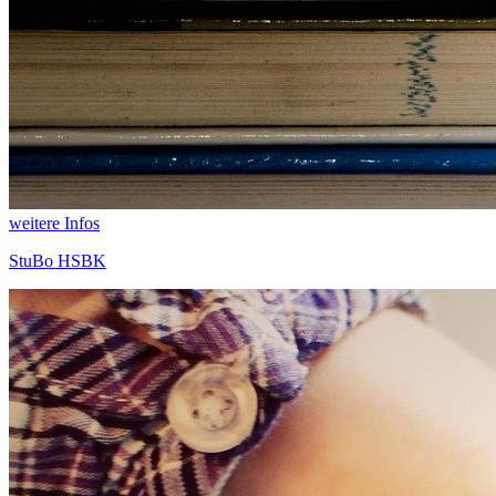
weitere Infos
StuBo HSBK