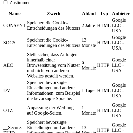
Zustimmen
Name
Zweck
Ablauf
Typ
Anbieter
Google
Speichert die Cookie-
CONSENT
2 Jahre
HTML
LLC -
Entscheidungen des Nutzers
USA
Google
Speichert die Cookie-
13
SOCS
HTML
LLC -
Entscheidungen des Nutzers
Monate
USA
Stellt sicher, dass Anfragen
innerhalb einer
Google
6
AEC
Browsersitzung vom Nutzer
HTTP
LLC -
Monate
und nicht von anderen
USA
Websites gestellt werden.
Speichert bevorzugte
Google
Einstellungen und andere
DV
1 Tage
HTML
LLC -
Informationen, zum Beispiel
USA
die bevorzugte Sprache.
Google
Anpassung der Werbung
1
OTZ
HTML
LLC -
auf Google-Seiten.
Monate
USA
Speichert bevorzugte
Google
__Secure-
Einstellungen und andere
13
HTTP
LLC -
ENID
Informationen, zum Beispiel
Monate