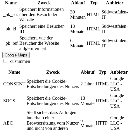
Name
Zweck
Ablauf
Typ
Anbieter
Speichert Informationen
30
Südwestfalen-
_pk_ses
über den Besuch der
HTML
Minuten
IT
Website
Speichert eine Besucher-
13
Südwestfalen-
_pk_id
HTML
ID
Monate
IT
Speichert, wie der
6
Südwestfalen-
_pk_ref
Besucher die Website
HTML
Monate
IT
aufgerufen hat
Google Maps
Zustimmen
Name
Zweck
Ablauf
Typ
Anbieter
Google
Speichert die Cookie-
CONSENT
2 Jahre
HTML
LLC -
Entscheidungen des Nutzers
USA
Google
Speichert die Cookie-
13
SOCS
HTML
LLC -
Entscheidungen des Nutzers
Monate
USA
Stellt sicher, dass Anfragen
innerhalb einer
Google
6
AEC
Browsersitzung vom Nutzer
HTTP
LLC -
Monate
und nicht von anderen
USA