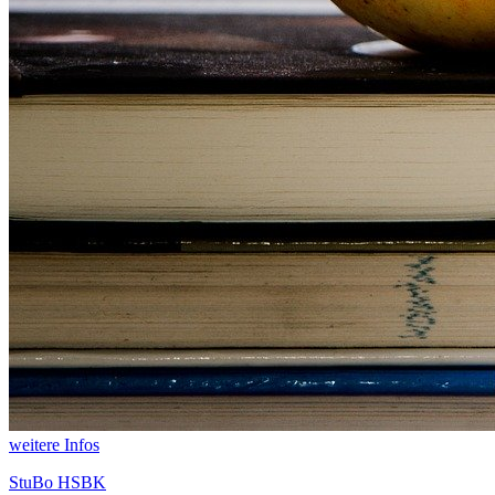
weitere Infos
StuBo HSBK