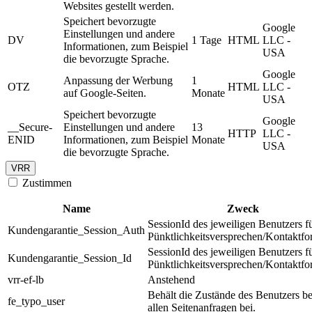
Websites gestellt werden.
Speichert bevorzugte
Google
Einstellungen und andere
DV
1 Tage
HTML
LLC -
Informationen, zum Beispiel
USA
die bevorzugte Sprache.
Google
Anpassung der Werbung
1
OTZ
HTML
LLC -
auf Google-Seiten.
Monate
USA
Speichert bevorzugte
Google
__Secure-
Einstellungen und andere
13
HTTP
LLC -
ENID
Informationen, zum Beispiel
Monate
USA
die bevorzugte Sprache.
VRR
Zustimmen
Name
Zweck
SessionId des jeweiligen Benutzers f
Kundengarantie_Session_Auth
Pünktlichkeitsversprechen/Kontaktfo
SessionId des jeweiligen Benutzers f
Kundengarantie_Session_Id
Pünktlichkeitsversprechen/Kontaktfo
vrr-ef-lb
Anstehend
Behält die Zustände des Benutzers be
fe_typo_user
allen Seitenanfragen bei.