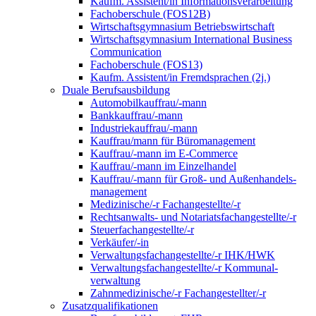
Kaufm. Assistent/in Informationsverarbeitung
Fachoberschule (FOS12B)
Wirtschaftsgymnasium Betriebswirtschaft
Wirtschaftsgymnasium International Business
Communication
Fachoberschule (FOS13)
Kaufm. Assistent/in Fremdsprachen (2j.)
Duale Berufsausbildung
Automobilkauffrau/-mann
Bankkauffrau/-mann
Industriekauffrau/-mann
Kauffrau/mann für Büromanagement
Kauffrau/-mann im E-Commerce
Kauffrau/-mann im Einzelhandel
Kauffrau/-mann für Groß- und Außen­handels­
manage­ment
Medizinische/-r Fachangestellte/-r
Rechtsanwalts- und Notariatsfachangestellte/-r
Steuerfachangestellte/-r
Verkäufer/-in
Verwaltungs­fach­angestellte/-r IHK/HWK
Verwaltungsfach­angestellte/-r Kommunal­
verwaltung
Zahnmedizinische/-r Fachangestellter/-r
Zusatzqualifikationen