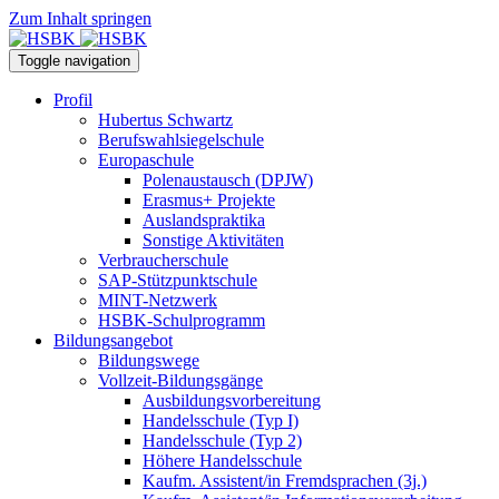
Zum Inhalt springen
Toggle navigation
Profil
Hubertus Schwartz
Berufswahlsiegelschule
Europaschule
Polenaustausch (DPJW)
Erasmus+ Projekte
Auslandspraktika
Sonstige Aktivitäten
Verbraucherschule
SAP-Stützpunktschule
MINT-Netzwerk
HSBK-Schulprogramm
Bildungsangebot
Bildungswege
Vollzeit-Bildungsgänge
Ausbildungsvorbereitung
Handelsschule (Typ I)
Handelsschule (Typ 2)
Höhere Handelsschule
Kaufm. Assistent/in­ Fremdsprachen (3j.)