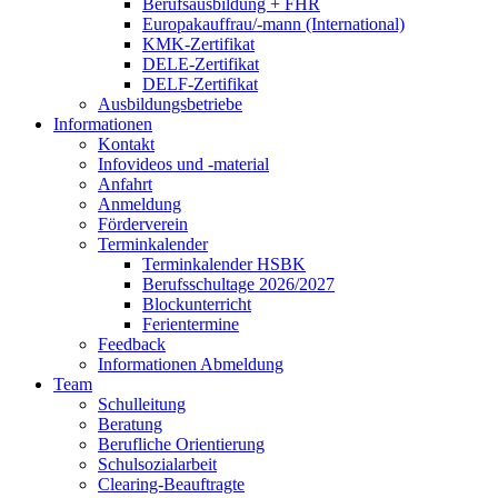
Berufsausbildung + FHR
Europakauffrau/-mann (International)
KMK-Zertifikat
DELE-Zertifikat
DELF-Zertifikat
Ausbildungsbetriebe
Informationen
Kontakt
Infovideos und -material
Anfahrt
Anmeldung
Förderverein
Terminkalender
Terminkalender HSBK
Berufsschultage 2026/2027
Blockunterricht
Ferientermine
Feedback
Informationen Abmeldung
Team
Schulleitung
Beratung
Berufliche Orientierung
Schulsozialarbeit
Clearing-Beauftragte