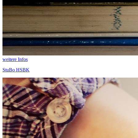
weitere Infos
StuBo HSBK