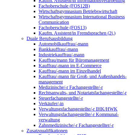
Kaufm. Assistent/in Informationsverarbeitung
Fachoberschule (FOS12B)
Wirtschaftsgymnasium Betriebswirtschaft
Wirtschaftsgymnasium International Business
Communication
Fachoberschule (FOS13)
Kaufm. Assistent/in Fremdsprachen (2j.)
Duale Berufsausbildung
Automobilkauffrau/-mann
Bankkauffrau/-mann
Industriekauffrau/-mann
Kauffrau/mann für Büromanagement
Kauffrau/-mann im E-Commerce
Kauffrau/-mann im Einzelhandel
Kauffrau/-mann für Groß- und Außen­handels­
manage­ment
Medizinische/-r Fachangestellte/-r
Rechtsanwalts- und Notariatsfachangestellte/-r
Steuerfachangestellte/-r
Verkäufer/-in
Verwaltungs­fach­angestellte/-r IHK/HWK
Verwaltungsfach­angestellte/-r Kommunal­
verwaltung
Zahnmedizinische/-r Fachangestellter/-r
Zusatzqualifikationen