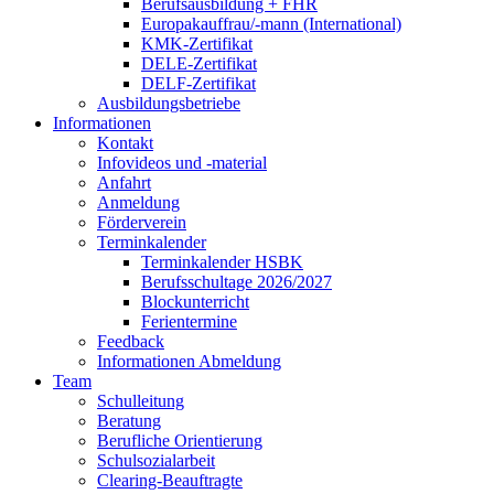
Berufsausbildung + FHR
Europakauffrau/-mann (International)
KMK-Zertifikat
DELE-Zertifikat
DELF-Zertifikat
Ausbildungsbetriebe
Informationen
Kontakt
Infovideos und -material
Anfahrt
Anmeldung
Förderverein
Terminkalender
Terminkalender HSBK
Berufsschultage 2026/2027
Blockunterricht
Ferientermine
Feedback
Informationen Abmeldung
Team
Schulleitung
Beratung
Berufliche Orientierung
Schulsozialarbeit
Clearing-Beauftragte