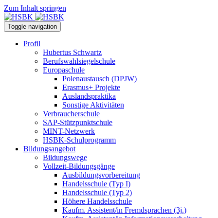
Zum Inhalt springen
Toggle navigation
Profil
Hubertus Schwartz
Berufswahlsiegelschule
Europaschule
Polenaustausch (DPJW)
Erasmus+ Projekte
Auslandspraktika
Sonstige Aktivitäten
Verbraucherschule
SAP-Stützpunktschule
MINT-Netzwerk
HSBK-Schulprogramm
Bildungsangebot
Bildungswege
Vollzeit-Bildungsgänge
Ausbildungsvorbereitung
Handelsschule (Typ I)
Handelsschule (Typ 2)
Höhere Handelsschule
Kaufm. Assistent/in­ Fremdsprachen (3j.)