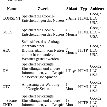
Name
Zweck
Ablauf
Typ
Anbieter
Google
Speichert die Cookie-
CONSENT
2 Jahre
HTML
LLC -
Entscheidungen des Nutzers
USA
Google
Speichert die Cookie-
13
SOCS
HTML
LLC -
Entscheidungen des Nutzers
Monate
USA
Stellt sicher, dass Anfragen
innerhalb einer
Google
6
AEC
Browsersitzung vom Nutzer
HTTP
LLC -
Monate
und nicht von anderen
USA
Websites gestellt werden.
Speichert bevorzugte
Google
Einstellungen und andere
DV
1 Tage
HTML
LLC -
Informationen, zum Beispiel
USA
die bevorzugte Sprache.
Google
Anpassung der Werbung
1
OTZ
HTML
LLC -
auf Google-Seiten.
Monate
USA
Speichert bevorzugte
Google
__Secure-
Einstellungen und andere
13
HTTP
LLC -
ENID
Informationen, zum Beispiel
Monate
USA