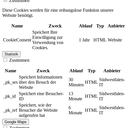
Zustimmen
Diese Cookies werden für eine reibungslose Funktion unserer
Website benötigt.
Name
Zweck
Ablauf
Typ
Anbieter
Speichert Ihre
Einwilligung zur
CookieConsent
1 Jahr
HTML
Website
Verwendung von
Cookies.
Statistik
Zustimmen
Name
Zweck
Ablauf
Typ
Anbieter
Speichert Informationen
30
Südwestfalen-
_pk_ses
über den Besuch der
HTML
Minuten
IT
Website
Speichert eine Besucher-
13
Südwestfalen-
_pk_id
HTML
ID
Monate
IT
Speichert, wie der
6
Südwestfalen-
_pk_ref
Besucher die Website
HTML
Monate
IT
aufgerufen hat
Google Maps
Zustimmen