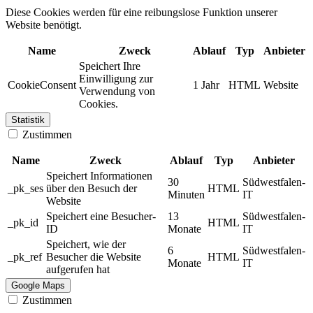
Diese Cookies werden für eine reibungslose Funktion unserer
Website benötigt.
Name
Zweck
Ablauf
Typ
Anbieter
Speichert Ihre
Einwilligung zur
CookieConsent
1 Jahr
HTML
Website
Verwendung von
Cookies.
Statistik
Zustimmen
Name
Zweck
Ablauf
Typ
Anbieter
Speichert Informationen
30
Südwestfalen-
_pk_ses
über den Besuch der
HTML
Minuten
IT
Website
Speichert eine Besucher-
13
Südwestfalen-
_pk_id
HTML
ID
Monate
IT
Speichert, wie der
6
Südwestfalen-
_pk_ref
Besucher die Website
HTML
Monate
IT
aufgerufen hat
Google Maps
Zustimmen