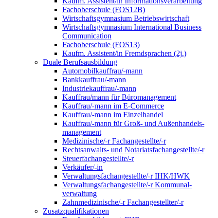
Kaufm. Assistent/in Informationsverarbeitung
Fachoberschule (FOS12B)
Wirtschaftsgymnasium Betriebswirtschaft
Wirtschaftsgymnasium International Business
Communication
Fachoberschule (FOS13)
Kaufm. Assistent/in Fremdsprachen (2j.)
Duale Berufsausbildung
Automobilkauffrau/-mann
Bankkauffrau/-mann
Industriekauffrau/-mann
Kauffrau/mann für Büromanagement
Kauffrau/-mann im E-Commerce
Kauffrau/-mann im Einzelhandel
Kauffrau/-mann für Groß- und Außen­handels­
manage­ment
Medizinische/-r Fachangestellte/-r
Rechtsanwalts- und Notariatsfachangestellte/-r
Steuerfachangestellte/-r
Verkäufer/-in
Verwaltungs­fach­angestellte/-r IHK/HWK
Verwaltungsfach­angestellte/-r Kommunal­
verwaltung
Zahnmedizinische/-r Fachangestellter/-r
Zusatzqualifikationen