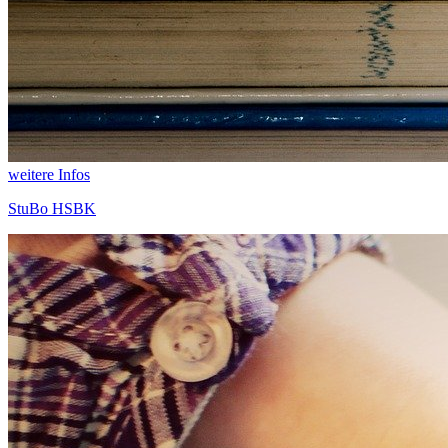
weitere Infos
StuBo HSBK