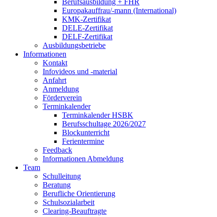
Berufsausbildung + FHR
Europakauffrau/-mann (International)
KMK-Zertifikat
DELE-Zertifikat
DELF-Zertifikat
Ausbildungsbetriebe
Informationen
Kontakt
Infovideos und -material
Anfahrt
Anmeldung
Förderverein
Terminkalender
Terminkalender HSBK
Berufsschultage 2026/2027
Blockunterricht
Ferientermine
Feedback
Informationen Abmeldung
Team
Schulleitung
Beratung
Berufliche Orientierung
Schulsozialarbeit
Clearing-Beauftragte