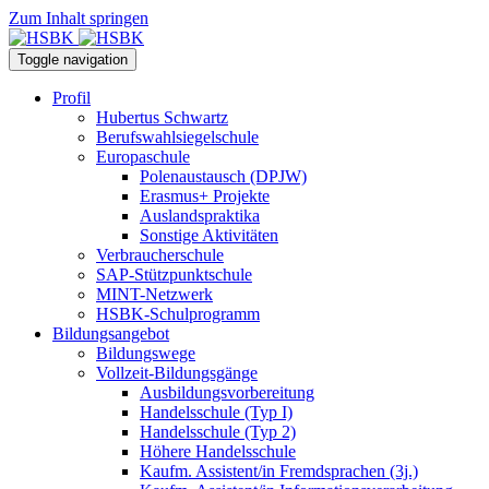
Zum Inhalt springen
Toggle navigation
Profil
Hubertus Schwartz
Berufswahlsiegelschule
Europaschule
Polenaustausch (DPJW)
Erasmus+ Projekte
Auslandspraktika
Sonstige Aktivitäten
Verbraucherschule
SAP-Stützpunktschule
MINT-Netzwerk
HSBK-Schulprogramm
Bildungsangebot
Bildungswege
Vollzeit-Bildungsgänge
Ausbildungsvorbereitung
Handelsschule (Typ I)
Handelsschule (Typ 2)
Höhere Handelsschule
Kaufm. Assistent/in­ Fremdsprachen (3j.)