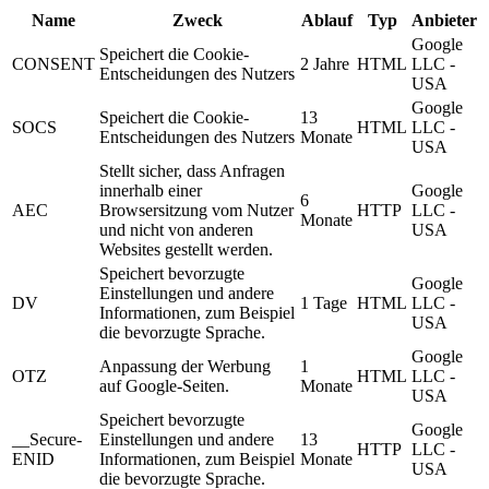
Name
Zweck
Ablauf
Typ
Anbieter
Google
Speichert die Cookie-
CONSENT
2 Jahre
HTML
LLC -
Entscheidungen des Nutzers
USA
Google
Speichert die Cookie-
13
SOCS
HTML
LLC -
Entscheidungen des Nutzers
Monate
USA
Stellt sicher, dass Anfragen
innerhalb einer
Google
6
AEC
Browsersitzung vom Nutzer
HTTP
LLC -
Monate
und nicht von anderen
USA
Websites gestellt werden.
Speichert bevorzugte
Google
Einstellungen und andere
DV
1 Tage
HTML
LLC -
Informationen, zum Beispiel
USA
die bevorzugte Sprache.
Google
Anpassung der Werbung
1
OTZ
HTML
LLC -
auf Google-Seiten.
Monate
USA
Speichert bevorzugte
Google
__Secure-
Einstellungen und andere
13
HTTP
LLC -
ENID
Informationen, zum Beispiel
Monate
USA
die bevorzugte Sprache.