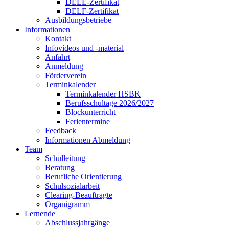
DELE-Zertifikat
DELF-Zertifikat
Ausbildungsbetriebe
Informationen
Kontakt
Infovideos und -material
Anfahrt
Anmeldung
Förderverein
Terminkalender
Terminkalender HSBK
Berufsschultage 2026/2027
Blockunterricht
Ferientermine
Feedback
Informationen Abmeldung
Team
Schulleitung
Beratung
Berufliche Orientierung
Schulsozialarbeit
Clearing-Beauftragte
Organigramm
Lernende
Abschlussjahrgänge