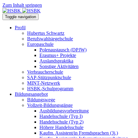
Zum Inhalt springen
Toggle navigation
Profil
Hubertus Schwartz
Berufswahlsiegelschule
Europaschule
Polenaustausch (DPJW)
Erasmus+ Projekte
Auslandspraktika
Sonstige Aktivitäten
Verbraucherschule
SAP-Stützpunktschule
MINT-Netzwerk
HSBK-Schulprogramm
Bildungsangebot
Bildungswege
Vollzeit-Bildungsgänge
Ausbildungsvorbereitung
Handelsschule (Typ I)
Handelsschule (Typ 2)
Höhere Handelsschule
Kaufm. Assistent/in­ Fremdsprachen (3j.)