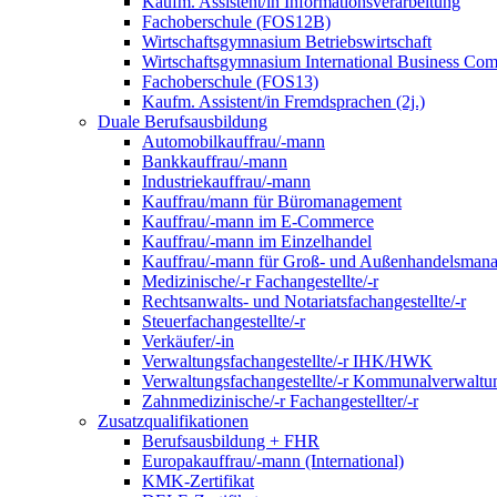
Kaufm. Assistent/in Informationsverarbeitung
Fachoberschule (FOS12B)
Wirtschaftsgymnasium Betriebswirtschaft
Wirtschaftsgymnasium International Business Co
Fachoberschule (FOS13)
Kaufm. Assistent/in Fremdsprachen (2j.)
Duale Berufsausbildung
Automobilkauffrau/-mann
Bankkauffrau/-mann
Industriekauffrau/-mann
Kauffrau/mann für Büromanagement
Kauffrau/-mann im E-Commerce
Kauffrau/-mann im Einzelhandel
Kauffrau/-mann für Groß- und Außen­handels­mana
Medizinische/-r Fachangestellte/-r
Rechtsanwalts- und Notariatsfachangestellte/-r
Steuerfachangestellte/-r
Verkäufer/-in
Verwaltungs­fach­angestellte/-r IHK/HWK
Verwaltungsfach­angestellte/-r Kommunal­verwaltu
Zahnmedizinische/-r Fachangestellter/-r
Zusatzqualifikationen
Berufsausbildung + FHR
Europakauffrau/-mann (International)
KMK-Zertifikat