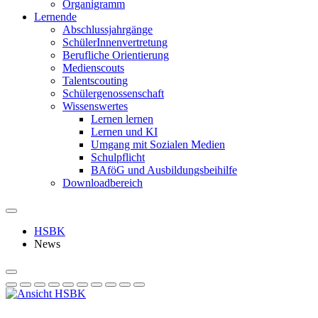
Organigramm
Lernende
Abschlussjahrgänge
SchülerInnenvertretung
Berufliche Orientierung
Medienscouts
Talentscouting
Schüler­genossen­schaft
Wissenswertes
Lernen lernen
Lernen und KI
Umgang mit Sozialen Medien
Schulpflicht
BAföG und Ausbildungsbeihilfe
Downloadbereich
HSBK
News