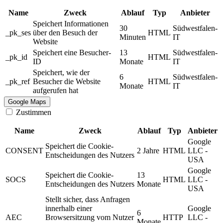
Name
Zweck
Ablauf
Typ
Anbieter
Speichert Informationen
30
Südwestfalen-
_pk_ses
über den Besuch der
HTML
Minuten
IT
Website
Speichert eine Besucher-
13
Südwestfalen-
_pk_id
HTML
ID
Monate
IT
Speichert, wie der
6
Südwestfalen-
_pk_ref
Besucher die Website
HTML
Monate
IT
aufgerufen hat
Google Maps
Zustimmen
Name
Zweck
Ablauf
Typ
Anbieter
Google
Speichert die Cookie-
CONSENT
2 Jahre
HTML
LLC -
Entscheidungen des Nutzers
USA
Google
Speichert die Cookie-
13
SOCS
HTML
LLC -
Entscheidungen des Nutzers
Monate
USA
Stellt sicher, dass Anfragen
innerhalb einer
Google
6
AEC
Browsersitzung vom Nutzer
HTTP
LLC -
Monate