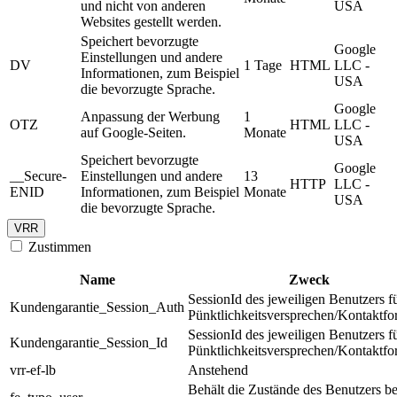
und nicht von anderen
USA
Websites gestellt werden.
Speichert bevorzugte
Google
Einstellungen und andere
DV
1 Tage
HTML
LLC -
Informationen, zum Beispiel
USA
die bevorzugte Sprache.
Google
Anpassung der Werbung
1
OTZ
HTML
LLC -
auf Google-Seiten.
Monate
USA
Speichert bevorzugte
Google
__Secure-
Einstellungen und andere
13
HTTP
LLC -
ENID
Informationen, zum Beispiel
Monate
USA
die bevorzugte Sprache.
VRR
Zustimmen
Name
Zweck
SessionId des jeweiligen Benutzers f
Kundengarantie_Session_Auth
Pünktlichkeitsversprechen/Kontaktfo
SessionId des jeweiligen Benutzers f
Kundengarantie_Session_Id
Pünktlichkeitsversprechen/Kontaktfo
vrr-ef-lb
Anstehend
Behält die Zustände des Benutzers be