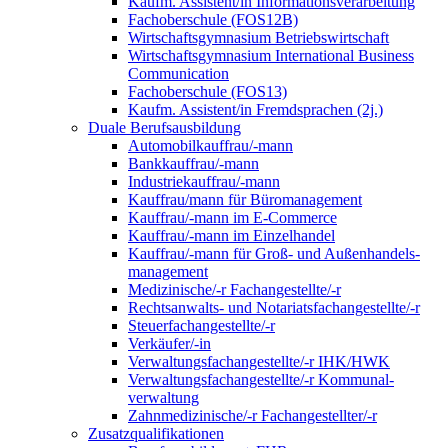
Kaufm. Assistent/in Informationsverarbeitung
Fachoberschule (FOS12B)
Wirtschaftsgymnasium Betriebswirtschaft
Wirtschaftsgymnasium International Business
Communication
Fachoberschule (FOS13)
Kaufm. Assistent/in Fremdsprachen (2j.)
Duale Berufsausbildung
Automobilkauffrau/-mann
Bankkauffrau/-mann
Industriekauffrau/-mann
Kauffrau/mann für Büromanagement
Kauffrau/-mann im E-Commerce
Kauffrau/-mann im Einzelhandel
Kauffrau/-mann für Groß- und Außen­handels­
manage­ment
Medizinische/-r Fachangestellte/-r
Rechtsanwalts- und Notariatsfachangestellte/-r
Steuerfachangestellte/-r
Verkäufer/-in
Verwaltungs­fach­angestellte/-r IHK/HWK
Verwaltungsfach­angestellte/-r Kommunal­
verwaltung
Zahnmedizinische/-r Fachangestellter/-r
Zusatzqualifikationen