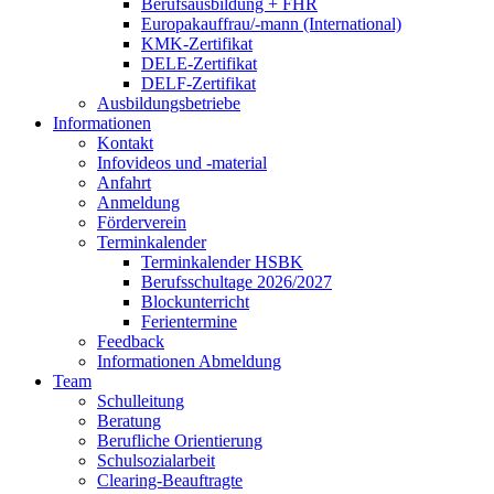
Berufsausbildung + FHR
Europakauffrau/-mann (International)
KMK-Zertifikat
DELE-Zertifikat
DELF-Zertifikat
Ausbildungsbetriebe
Informationen
Kontakt
Infovideos und -material
Anfahrt
Anmeldung
Förderverein
Terminkalender
Terminkalender HSBK
Berufsschultage 2026/2027
Blockunterricht
Ferientermine
Feedback
Informationen Abmeldung
Team
Schulleitung
Beratung
Berufliche Orientierung
Schulsozialarbeit
Clearing-Beauftragte