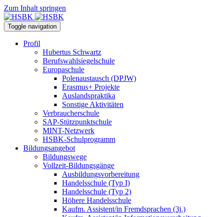
Zum Inhalt springen
Toggle navigation
Profil
Hubertus Schwartz
Berufswahlsiegelschule
Europaschule
Polenaustausch (DPJW)
Erasmus+ Projekte
Auslandspraktika
Sonstige Aktivitäten
Verbraucherschule
SAP-Stützpunktschule
MINT-Netzwerk
HSBK-Schulprogramm
Bildungsangebot
Bildungswege
Vollzeit-Bildungsgänge
Ausbildungsvorbereitung
Handelsschule (Typ I)
Handelsschule (Typ 2)
Höhere Handelsschule
Kaufm. Assistent/in­ Fremdsprachen (3j.)