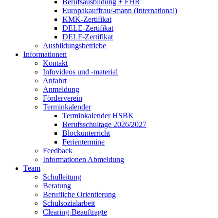
Berufsausbildung + FHR
Europakauffrau/-mann (International)
KMK-Zertifikat
DELE-Zertifikat
DELF-Zertifikat
Ausbildungsbetriebe
Informationen
Kontakt
Infovideos und -material
Anfahrt
Anmeldung
Förderverein
Terminkalender
Terminkalender HSBK
Berufsschultage 2026/2027
Blockunterricht
Ferientermine
Feedback
Informationen Abmeldung
Team
Schulleitung
Beratung
Berufliche Orientierung
Schulsozialarbeit
Clearing-Beauftragte