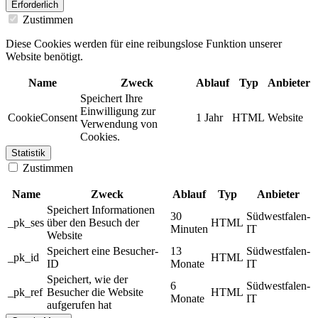
Erforderlich
Zustimmen
Diese Cookies werden für eine reibungslose Funktion unserer
Website benötigt.
Name
Zweck
Ablauf
Typ
Anbieter
Speichert Ihre
Einwilligung zur
CookieConsent
1 Jahr
HTML
Website
Verwendung von
Cookies.
Statistik
Zustimmen
Name
Zweck
Ablauf
Typ
Anbieter
Speichert Informationen
30
Südwestfalen-
_pk_ses
über den Besuch der
HTML
Minuten
IT
Website
Speichert eine Besucher-
13
Südwestfalen-
_pk_id
HTML
ID
Monate
IT
Speichert, wie der
6
Südwestfalen-
_pk_ref
Besucher die Website
HTML
Monate
IT
aufgerufen hat