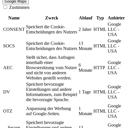
Google Maps
Zustimmen
Name
Zweck
Ablauf
Typ
Anbieter
Google
Speichert die Cookie-
CONSENT
2 Jahre
HTML
LLC -
Entscheidungen des Nutzers
USA
Google
Speichert die Cookie-
13
SOCS
HTML
LLC -
Entscheidungen des Nutzers
Monate
USA
Stellt sicher, dass Anfragen
innerhalb einer
Google
6
AEC
Browsersitzung vom Nutzer
HTTP
LLC -
Monate
und nicht von anderen
USA
Websites gestellt werden.
Speichert bevorzugte
Google
Einstellungen und andere
DV
1 Tage
HTML
LLC -
Informationen, zum Beispiel
USA
die bevorzugte Sprache.
Google
Anpassung der Werbung
1
OTZ
HTML
LLC -
auf Google-Seiten.
Monate
USA
Speichert bevorzugte
Google
__Secure-
Einstellungen und andere
13