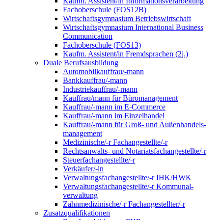
Kaufm. Assistent/in Informationsverarbeitung
Fachoberschule (FOS12B)
Wirtschaftsgymnasium Betriebswirtschaft
Wirtschaftsgymnasium International Business
Communication
Fachoberschule (FOS13)
Kaufm. Assistent/in Fremdsprachen (2j.)
Duale Berufsausbildung
Automobilkauffrau/-mann
Bankkauffrau/-mann
Industriekauffrau/-mann
Kauffrau/mann für Büromanagement
Kauffrau/-mann im E-Commerce
Kauffrau/-mann im Einzelhandel
Kauffrau/-mann für Groß- und Außen­handels­
manage­ment
Medizinische/-r Fachangestellte/-r
Rechtsanwalts- und Notariatsfachangestellte/-r
Steuerfachangestellte/-r
Verkäufer/-in
Verwaltungs­fach­angestellte/-r IHK/HWK
Verwaltungsfach­angestellte/-r Kommunal­
verwaltung
Zahnmedizinische/-r Fachangestellter/-r
Zusatzqualifikationen