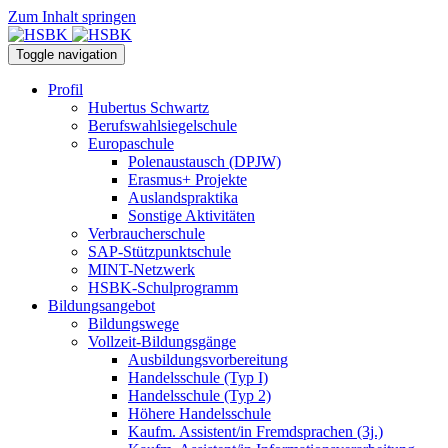
Zum Inhalt springen
Toggle navigation
Profil
Hubertus Schwartz
Berufswahlsiegelschule
Europaschule
Polenaustausch (DPJW)
Erasmus+ Projekte
Auslandspraktika
Sonstige Aktivitäten
Verbraucherschule
SAP-Stützpunktschule
MINT-Netzwerk
HSBK-Schulprogramm
Bildungsangebot
Bildungswege
Vollzeit-Bildungsgänge
Ausbildungsvorbereitung
Handelsschule (Typ I)
Handelsschule (Typ 2)
Höhere Handelsschule
Kaufm. Assistent/in­ Fremdsprachen (3j.)