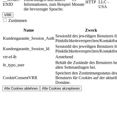
HTTP
LLC -
ENID
Informationen, zum Beispiel
Monate
USA
die bevorzugte Sprache.
VRR
Zustimmen
Name
Zweck
SessionId des jeweiligen Benutzers f
Kundengarantie_Session_Auth
Pünktlichkeitsversprechen/Kontaktfo
SessionId des jeweiligen Benutzers f
Kundengarantie_Session_Id
Pünktlichkeitsversprechen/Kontaktfo
vrr-ef-lb
Anstehend
Behält die Zustände des Benutzers be
fe_typo_user
allen Seitenanfragen bei.
Speichert den Zustimmungsstatus des
CookieConsentVRR
Benutzers für Cookies auf der aktuel
Domäne.
Alle Cookies ablehnen
Alle Cookies akzeptieren