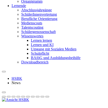
Organigramm
Lernende
Abschlussjahrgänge
SchülerInnenvertretung
Berufliche Orientierung
Medienscouts
Talentscouting
Schüler­genossen­schaft
Wissenswertes
Lernen lernen
Lernen und KI
Umgang mit Sozialen Medien
Schulpflicht
BAföG und Ausbildungsbeihilfe
Downloadbereich
HSBK
News