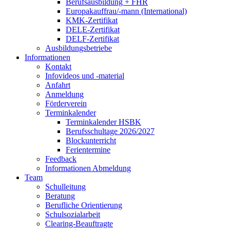
Berufsausbildung + FHR
Europakauffrau/-mann (International)
KMK-Zertifikat
DELE-Zertifikat
DELF-Zertifikat
Ausbildungsbetriebe
Informationen
Kontakt
Infovideos und -material
Anfahrt
Anmeldung
Förderverein
Terminkalender
Terminkalender HSBK
Berufsschultage 2026/2027
Blockunterricht
Ferientermine
Feedback
Informationen Abmeldung
Team
Schulleitung
Beratung
Berufliche Orientierung
Schulsozialarbeit
Clearing-Beauftragte