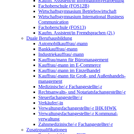
Kaufm. Assistent/in Informationsverarbeitung
Fachoberschule (FOS12B)
Wirtschaftsgymnasium Betriebswirtschaft
Wirtschaftsgymnasium International Business
Communication
Fachoberschule (FOS13)
Kaufm. Assistent/in Fremdsprachen (2j.)
Duale Berufsausbildung
Automobilkauffrau/-mann
Bankkauffrau/-mann
Industriekauffrau/-mann
Kauffrau/mann für Büromanagement
Kauffrau/-mann im E-Commerce
Kauffrau/-mann im Einzelhandel
Kauffrau/-mann für Groß- und Außen­handels­
manage­ment
Medizinische/-r Fachangestellte/-r
Rechtsanwalts- und Notariatsfachangestellte/-r
Steuerfachangestellte/-r
Verkäufer/-in
Verwaltungs­fach­angestellte/-r IHK/HWK
Verwaltungsfach­angestellte/-r Kommunal­
verwaltung
Zahnmedizinische/-r Fachangestellter/-r
Zusatzqualifikationen