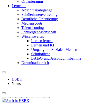
Organigramm
Lernende
Abschlussjahrgänge
SchülerInnenvertretung
Berufliche Orientierung
Medienscouts
Talentscouting
Schüler­genossen­schaft
Wissenswertes
Lernen lernen
Lernen und KI
Umgang mit Sozialen Medien
Schulpflicht
BAföG und Ausbildungsbeihilfe
Downloadbereich
HSBK
News