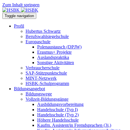
Zum Inhalt springen
Toggle navigation
Profil
Hubertus Schwartz
Berufswahlsiegelschule
Europaschule
Polenaustausch (DPJW)
Erasmus+ Projekte
Auslandspraktika
Sonstige Aktivitäten
Verbraucherschule
SAP-Stützpunktschule
MINT-Netzwerk
HSBK-Schulprogramm
Bildungsangebot
Bildungswege
Vollzeit-Bildungsgänge
Ausbildungsvorbereitung
Handelsschule (Typ I)
Handelsschule (Typ 2)
Höhere Handelsschule
Kaufm. Assistent/in­ Fremdsprachen (3j.)