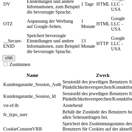
Einstellungen und andere
DV
1 Tage
HTML
LLC -
Informationen, zum Beispiel
USA
die bevorzugte Sprache.
Google
Anpassung der Werbung
1
OTZ
HTML
LLC -
auf Google-Seiten.
Monate
USA
Speichert bevorzugte
Google
__Secure-
Einstellungen und andere
13
HTTP
LLC -
ENID
Informationen, zum Beispiel
Monate
USA
die bevorzugte Sprache.
VRR
Zustimmen
Name
Zweck
SessionId des jeweiligen Benutzers f
Kundengarantie_Session_Auth
Pünktlichkeitsversprechen/Kontaktfo
SessionId des jeweiligen Benutzers f
Kundengarantie_Session_Id
Pünktlichkeitsversprechen/Kontaktfo
vrr-ef-lb
Anstehend
Behält die Zustände des Benutzers be
fe_typo_user
allen Seitenanfragen bei.
Speichert den Zustimmungsstatus des
CookieConsentVRR
Benutzers für Cookies auf der aktuel