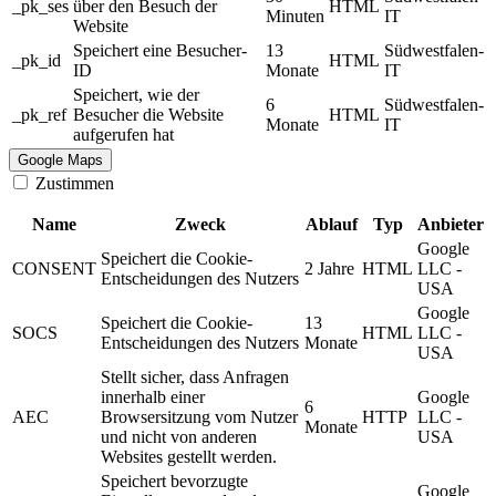
_pk_ses
über den Besuch der
HTML
Minuten
IT
Website
Speichert eine Besucher-
13
Südwestfalen-
_pk_id
HTML
ID
Monate
IT
Speichert, wie der
6
Südwestfalen-
_pk_ref
Besucher die Website
HTML
Monate
IT
aufgerufen hat
Google Maps
Zustimmen
Name
Zweck
Ablauf
Typ
Anbieter
Google
Speichert die Cookie-
CONSENT
2 Jahre
HTML
LLC -
Entscheidungen des Nutzers
USA
Google
Speichert die Cookie-
13
SOCS
HTML
LLC -
Entscheidungen des Nutzers
Monate
USA
Stellt sicher, dass Anfragen
innerhalb einer
Google
6
AEC
Browsersitzung vom Nutzer
HTTP
LLC -
Monate
und nicht von anderen
USA
Websites gestellt werden.
Speichert bevorzugte
Google