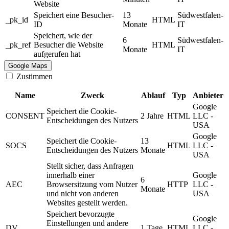
Website
Speichert eine Besucher-
13
Südwestfalen-
_pk_id
HTML
ID
Monate
IT
Speichert, wie der
6
Südwestfalen-
_pk_ref
Besucher die Website
HTML
Monate
IT
aufgerufen hat
Google Maps
Zustimmen
Name
Zweck
Ablauf
Typ
Anbieter
Google
Speichert die Cookie-
CONSENT
2 Jahre
HTML
LLC -
Entscheidungen des Nutzers
USA
Google
Speichert die Cookie-
13
SOCS
HTML
LLC -
Entscheidungen des Nutzers
Monate
USA
Stellt sicher, dass Anfragen
innerhalb einer
Google
6
AEC
Browsersitzung vom Nutzer
HTTP
LLC -
Monate
und nicht von anderen
USA
Websites gestellt werden.
Speichert bevorzugte
Google
Einstellungen und andere
DV
1 Tage
HTML
LLC -