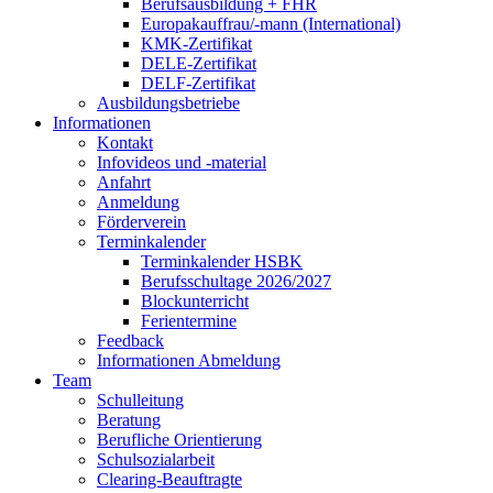
Berufsausbildung + FHR
Europakauffrau/-mann (International)
KMK-Zertifikat
DELE-Zertifikat
DELF-Zertifikat
Ausbildungsbetriebe
Informationen
Kontakt
Infovideos und -material
Anfahrt
Anmeldung
Förderverein
Terminkalender
Terminkalender HSBK
Berufsschultage 2026/2027
Blockunterricht
Ferientermine
Feedback
Informationen Abmeldung
Team
Schulleitung
Beratung
Berufliche Orientierung
Schulsozialarbeit
Clearing-Beauftragte