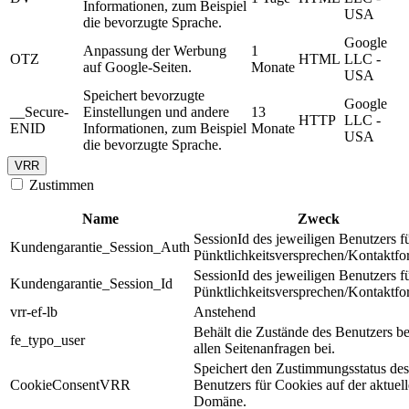
Informationen, zum Beispiel
USA
die bevorzugte Sprache.
Google
Anpassung der Werbung
1
OTZ
HTML
LLC -
auf Google-Seiten.
Monate
USA
Speichert bevorzugte
Google
__Secure-
Einstellungen und andere
13
HTTP
LLC -
ENID
Informationen, zum Beispiel
Monate
USA
die bevorzugte Sprache.
VRR
Zustimmen
Name
Zweck
SessionId des jeweiligen Benutzers f
Kundengarantie_Session_Auth
Pünktlichkeitsversprechen/Kontaktfo
SessionId des jeweiligen Benutzers f
Kundengarantie_Session_Id
Pünktlichkeitsversprechen/Kontaktfo
vrr-ef-lb
Anstehend
Behält die Zustände des Benutzers be
fe_typo_user
allen Seitenanfragen bei.
Speichert den Zustimmungsstatus des
CookieConsentVRR
Benutzers für Cookies auf der aktuel
Domäne.