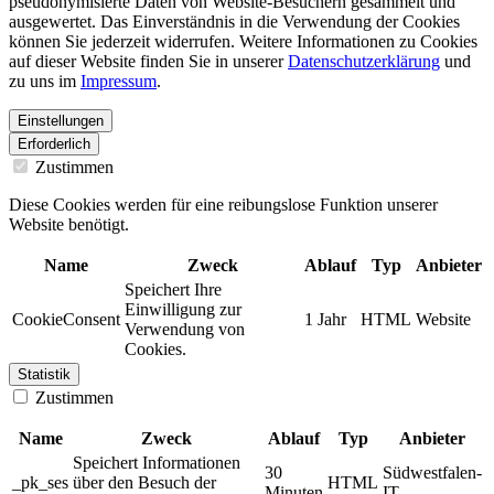
pseudonymisierte Daten von Website-Besuchern gesammelt und
ausgewertet. Das Einverständnis in die Verwendung der Cookies
können Sie jederzeit widerrufen. Weitere Informationen zu Cookies
auf dieser Website finden Sie in unserer
Datenschutzerklärung
und
zu uns im
Impressum
.
Einstellungen
Erforderlich
Zustimmen
Diese Cookies werden für eine reibungslose Funktion unserer
Website benötigt.
Name
Zweck
Ablauf
Typ
Anbieter
Speichert Ihre
Einwilligung zur
CookieConsent
1 Jahr
HTML
Website
Verwendung von
Cookies.
Statistik
Zustimmen
Name
Zweck
Ablauf
Typ
Anbieter
Speichert Informationen
30
Südwestfalen-
_pk_ses
über den Besuch der
HTML
Minuten
IT