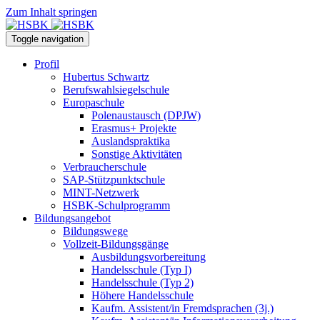
Zum Inhalt springen
Toggle navigation
Profil
Hubertus Schwartz
Berufswahlsiegelschule
Europaschule
Polenaustausch (DPJW)
Erasmus+ Projekte
Auslandspraktika
Sonstige Aktivitäten
Verbraucherschule
SAP-Stützpunktschule
MINT-Netzwerk
HSBK-Schulprogramm
Bildungsangebot
Bildungswege
Vollzeit-Bildungsgänge
Ausbildungsvorbereitung
Handelsschule (Typ I)
Handelsschule (Typ 2)
Höhere Handelsschule
Kaufm. Assistent/in­ Fremdsprachen (3j.)