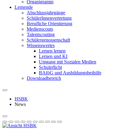
Organigramm
Lernende
Abschlussjahrgänge
SchülerInnenvertretung
Berufliche Orientierung
Medienscouts
Talentscouting
Schüler­genossen­schaft
Wissenswertes
Lernen lernen
Lernen und KI
Umgang mit Sozialen Medien
Schulpflicht
BAföG und Ausbildungsbeihilfe
Downloadbereich
HSBK
News