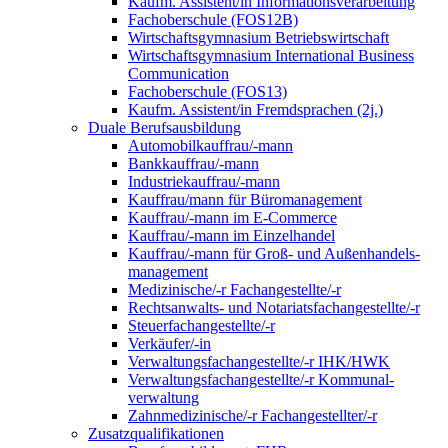
Kaufm. Assistent/in Informationsverarbeitung
Fachoberschule (FOS12B)
Wirtschaftsgymnasium Betriebswirtschaft
Wirtschaftsgymnasium International Business
Communication
Fachoberschule (FOS13)
Kaufm. Assistent/in Fremdsprachen (2j.)
Duale Berufsausbildung
Automobilkauffrau/-mann
Bankkauffrau/-mann
Industriekauffrau/-mann
Kauffrau/mann für Büromanagement
Kauffrau/-mann im E-Commerce
Kauffrau/-mann im Einzelhandel
Kauffrau/-mann für Groß- und Außen­handels­
manage­ment
Medizinische/-r Fachangestellte/-r
Rechtsanwalts- und Notariatsfachangestellte/-r
Steuerfachangestellte/-r
Verkäufer/-in
Verwaltungs­fach­angestellte/-r IHK/HWK
Verwaltungsfach­angestellte/-r Kommunal­
verwaltung
Zahnmedizinische/-r Fachangestellter/-r
Zusatzqualifikationen