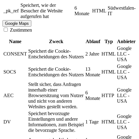
Speichert, wie der
6
Südwestfalen-
_pk_ref
Besucher die Website
HTML
Monate
IT
aufgerufen hat
Google Maps
Zustimmen
Name
Zweck
Ablauf
Typ
Anbieter
Google
Speichert die Cookie-
CONSENT
2 Jahre
HTML
LLC -
Entscheidungen des Nutzers
USA
Google
Speichert die Cookie-
13
SOCS
HTML
LLC -
Entscheidungen des Nutzers
Monate
USA
Stellt sicher, dass Anfragen
innerhalb einer
Google
6
AEC
Browsersitzung vom Nutzer
HTTP
LLC -
Monate
und nicht von anderen
USA
Websites gestellt werden.
Speichert bevorzugte
Google
Einstellungen und andere
DV
1 Tage
HTML
LLC -
Informationen, zum Beispiel
USA
die bevorzugte Sprache.
Google