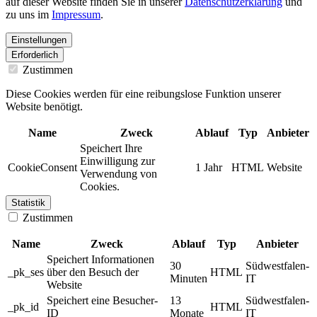
auf dieser Website finden Sie in unserer
Datenschutzerklärung
und
zu uns im
Impressum
.
Einstellungen
Erforderlich
Zustimmen
Diese Cookies werden für eine reibungslose Funktion unserer
Website benötigt.
Name
Zweck
Ablauf
Typ
Anbieter
Speichert Ihre
Einwilligung zur
CookieConsent
1 Jahr
HTML
Website
Verwendung von
Cookies.
Statistik
Zustimmen
Name
Zweck
Ablauf
Typ
Anbieter
Speichert Informationen
30
Südwestfalen-
_pk_ses
über den Besuch der
HTML
Minuten
IT
Website
Speichert eine Besucher-
13
Südwestfalen-
_pk_id
HTML
ID
Monate
IT