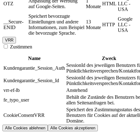
Anpassung der Werbung
1
OTZ
HTML
LLC -
auf Google-Seiten.
Monate
USA
Speichert bevorzugte
Google
__Secure-
Einstellungen und andere
13
HTTP
LLC -
ENID
Informationen, zum Beispiel
Monate
USA
die bevorzugte Sprache.
VRR
Zustimmen
Name
Zweck
SessionId des jeweiligen Benutzers f
Kundengarantie_Session_Auth
Pünktlichkeitsversprechen/Kontaktfo
SessionId des jeweiligen Benutzers f
Kundengarantie_Session_Id
Pünktlichkeitsversprechen/Kontaktfo
vrr-ef-lb
Anstehend
Behält die Zustände des Benutzers be
fe_typo_user
allen Seitenanfragen bei.
Speichert den Zustimmungsstatus des
CookieConsentVRR
Benutzers für Cookies auf der aktuel
Domäne.
Alle Cookies ablehnen
Alle Cookies akzeptieren