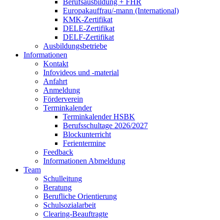
Berufsausbildung + FHR
Europakauffrau/-mann (International)
KMK-Zertifikat
DELE-Zertifikat
DELF-Zertifikat
Ausbildungsbetriebe
Informationen
Kontakt
Infovideos und -material
Anfahrt
Anmeldung
Förderverein
Terminkalender
Terminkalender HSBK
Berufsschultage 2026/2027
Blockunterricht
Ferientermine
Feedback
Informationen Abmeldung
Team
Schulleitung
Beratung
Berufliche Orientierung
Schulsozialarbeit
Clearing-Beauftragte