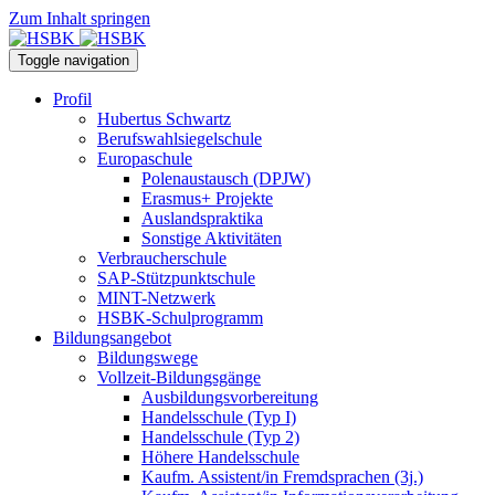
Zum Inhalt springen
Toggle navigation
Profil
Hubertus Schwartz
Berufswahlsiegelschule
Europaschule
Polenaustausch (DPJW)
Erasmus+ Projekte
Auslandspraktika
Sonstige Aktivitäten
Verbraucherschule
SAP-Stützpunktschule
MINT-Netzwerk
HSBK-Schulprogramm
Bildungsangebot
Bildungswege
Vollzeit-Bildungsgänge
Ausbildungsvorbereitung
Handelsschule (Typ I)
Handelsschule (Typ 2)
Höhere Handelsschule
Kaufm. Assistent/in­ Fremdsprachen (3j.)