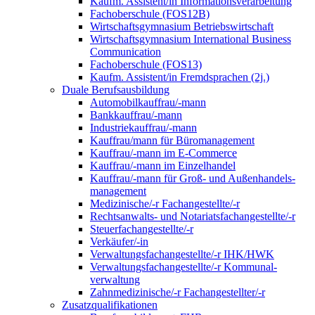
Kaufm. Assistent/in Informationsverarbeitung
Fachoberschule (FOS12B)
Wirtschaftsgymnasium Betriebswirtschaft
Wirtschaftsgymnasium International Business
Communication
Fachoberschule (FOS13)
Kaufm. Assistent/in Fremdsprachen (2j.)
Duale Berufsausbildung
Automobilkauffrau/-mann
Bankkauffrau/-mann
Industriekauffrau/-mann
Kauffrau/mann für Büromanagement
Kauffrau/-mann im E-Commerce
Kauffrau/-mann im Einzelhandel
Kauffrau/-mann für Groß- und Außen­handels­
manage­ment
Medizinische/-r Fachangestellte/-r
Rechtsanwalts- und Notariatsfachangestellte/-r
Steuerfachangestellte/-r
Verkäufer/-in
Verwaltungs­fach­angestellte/-r IHK/HWK
Verwaltungsfach­angestellte/-r Kommunal­
verwaltung
Zahnmedizinische/-r Fachangestellter/-r
Zusatzqualifikationen