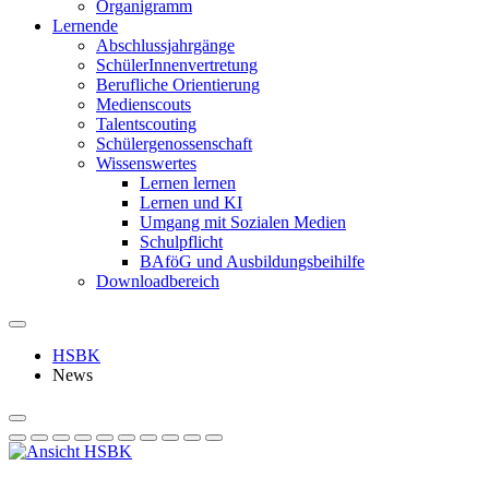
Organigramm
Lernende
Abschlussjahrgänge
SchülerInnenvertretung
Berufliche Orientierung
Medienscouts
Talentscouting
Schüler­genossen­schaft
Wissenswertes
Lernen lernen
Lernen und KI
Umgang mit Sozialen Medien
Schulpflicht
BAföG und Ausbildungsbeihilfe
Downloadbereich
HSBK
News