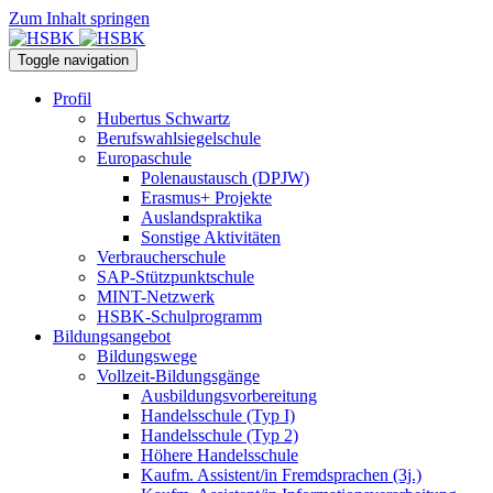
Zum Inhalt springen
Toggle navigation
Profil
Hubertus Schwartz
Berufswahlsiegelschule
Europaschule
Polenaustausch (DPJW)
Erasmus+ Projekte
Auslandspraktika
Sonstige Aktivitäten
Verbraucherschule
SAP-Stützpunktschule
MINT-Netzwerk
HSBK-Schulprogramm
Bildungsangebot
Bildungswege
Vollzeit-Bildungsgänge
Ausbildungsvorbereitung
Handelsschule (Typ I)
Handelsschule (Typ 2)
Höhere Handelsschule
Kaufm. Assistent/in­ Fremdsprachen (3j.)