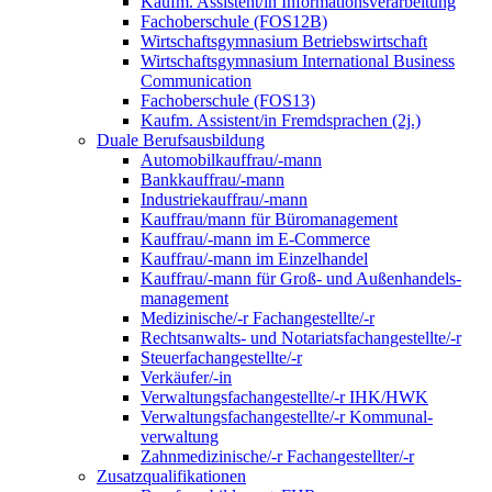
Kaufm. Assistent/in Informationsverarbeitung
Fachoberschule (FOS12B)
Wirtschaftsgymnasium Betriebswirtschaft
Wirtschaftsgymnasium International Business
Communication
Fachoberschule (FOS13)
Kaufm. Assistent/in Fremdsprachen (2j.)
Duale Berufsausbildung
Automobilkauffrau/-mann
Bankkauffrau/-mann
Industriekauffrau/-mann
Kauffrau/mann für Büromanagement
Kauffrau/-mann im E-Commerce
Kauffrau/-mann im Einzelhandel
Kauffrau/-mann für Groß- und Außen­handels­
manage­ment
Medizinische/-r Fachangestellte/-r
Rechtsanwalts- und Notariatsfachangestellte/-r
Steuerfachangestellte/-r
Verkäufer/-in
Verwaltungs­fach­angestellte/-r IHK/HWK
Verwaltungsfach­angestellte/-r Kommunal­
verwaltung
Zahnmedizinische/-r Fachangestellter/-r
Zusatzqualifikationen