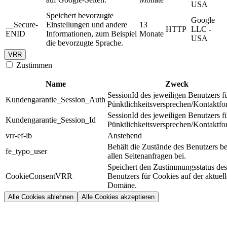
USA
Speichert bevorzugte
Google
__Secure-
Einstellungen und andere
13
HTTP
LLC -
ENID
Informationen, zum Beispiel
Monate
USA
die bevorzugte Sprache.
VRR
Zustimmen
Name
Zweck
SessionId des jeweiligen Benutzers f
Kundengarantie_Session_Auth
Pünktlichkeitsversprechen/Kontaktfo
SessionId des jeweiligen Benutzers f
Kundengarantie_Session_Id
Pünktlichkeitsversprechen/Kontaktfo
vrr-ef-lb
Anstehend
Behält die Zustände des Benutzers be
fe_typo_user
allen Seitenanfragen bei.
Speichert den Zustimmungsstatus des
CookieConsentVRR
Benutzers für Cookies auf der aktuel
Domäne.
Alle Cookies ablehnen
Alle Cookies akzeptieren