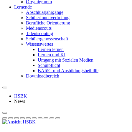
Organigramm
Lernende
Abschlussjahrgänge
SchülerInnenvertretung
Berufliche Orientierung
Medienscouts
Talentscouting
Schüler­genossen­schaft
Wissenswertes
Lernen lernen
Lernen und KI
Umgang mit Sozialen Medien
Schulpflicht
BAföG und Ausbildungsbeihilfe
Downloadbereich
HSBK
News