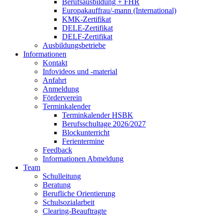
Berufsausbildung + FHR
Europakauffrau/-mann (International)
KMK-Zertifikat
DELE-Zertifikat
DELF-Zertifikat
Ausbildungsbetriebe
Informationen
Kontakt
Infovideos und -material
Anfahrt
Anmeldung
Förderverein
Terminkalender
Terminkalender HSBK
Berufsschultage 2026/2027
Blockunterricht
Ferientermine
Feedback
Informationen Abmeldung
Team
Schulleitung
Beratung
Berufliche Orientierung
Schulsozialarbeit
Clearing-Beauftragte