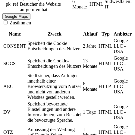
6
Südwestfalen-
_pk_ref
Besucher die Website
HTML
Monate
IT
aufgerufen hat
Google Maps
Zustimmen
Name
Zweck
Ablauf
Typ
Anbieter
Google
Speichert die Cookie-
CONSENT
2 Jahre
HTML
LLC -
Entscheidungen des Nutzers
USA
Google
Speichert die Cookie-
13
SOCS
HTML
LLC -
Entscheidungen des Nutzers
Monate
USA
Stellt sicher, dass Anfragen
innerhalb einer
Google
6
AEC
Browsersitzung vom Nutzer
HTTP
LLC -
Monate
und nicht von anderen
USA
Websites gestellt werden.
Speichert bevorzugte
Google
Einstellungen und andere
DV
1 Tage
HTML
LLC -
Informationen, zum Beispiel
USA
die bevorzugte Sprache.
Google
Anpassung der Werbung
1
OTZ
HTML
LLC -
auf Google-Seiten.
Monate