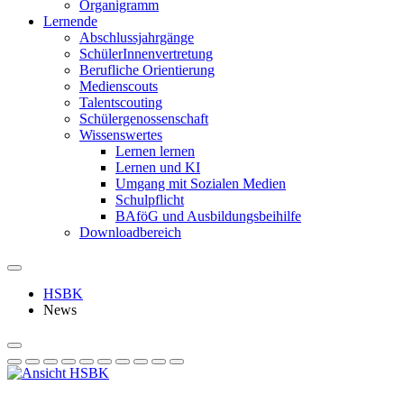
Organigramm
Lernende
Abschlussjahrgänge
SchülerInnenvertretung
Berufliche Orientierung
Medienscouts
Talentscouting
Schüler­genossen­schaft
Wissenswertes
Lernen lernen
Lernen und KI
Umgang mit Sozialen Medien
Schulpflicht
BAföG und Ausbildungsbeihilfe
Downloadbereich
HSBK
News