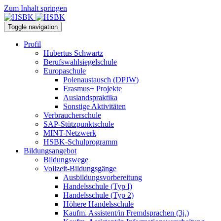
Zum Inhalt springen
Toggle navigation
Profil
Hubertus Schwartz
Berufswahlsiegelschule
Europaschule
Polenaustausch (DPJW)
Erasmus+ Projekte
Auslandspraktika
Sonstige Aktivitäten
Verbraucherschule
SAP-Stützpunktschule
MINT-Netzwerk
HSBK-Schulprogramm
Bildungsangebot
Bildungswege
Vollzeit-Bildungsgänge
Ausbildungsvorbereitung
Handelsschule (Typ I)
Handelsschule (Typ 2)
Höhere Handelsschule
Kaufm. Assistent/in­ Fremdsprachen (3j.)