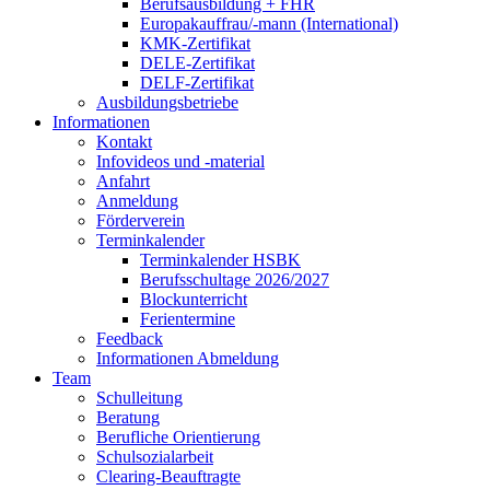
Berufsausbildung + FHR
Europakauffrau/-mann (International)
KMK-Zertifikat
DELE-Zertifikat
DELF-Zertifikat
Ausbildungsbetriebe
Informationen
Kontakt
Infovideos und -material
Anfahrt
Anmeldung
Förderverein
Terminkalender
Terminkalender HSBK
Berufsschultage 2026/2027
Blockunterricht
Ferientermine
Feedback
Informationen Abmeldung
Team
Schulleitung
Beratung
Berufliche Orientierung
Schulsozialarbeit
Clearing-Beauftragte