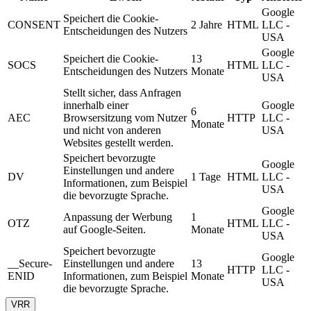
Google
Speichert die Cookie-
CONSENT
2 Jahre
HTML
LLC -
Entscheidungen des Nutzers
USA
Google
Speichert die Cookie-
13
SOCS
HTML
LLC -
Entscheidungen des Nutzers
Monate
USA
Stellt sicher, dass Anfragen
innerhalb einer
Google
6
AEC
Browsersitzung vom Nutzer
HTTP
LLC -
Monate
und nicht von anderen
USA
Websites gestellt werden.
Speichert bevorzugte
Google
Einstellungen und andere
DV
1 Tage
HTML
LLC -
Informationen, zum Beispiel
USA
die bevorzugte Sprache.
Google
Anpassung der Werbung
1
OTZ
HTML
LLC -
auf Google-Seiten.
Monate
USA
Speichert bevorzugte
Google
__Secure-
Einstellungen und andere
13
HTTP
LLC -
ENID
Informationen, zum Beispiel
Monate
USA
die bevorzugte Sprache.
VRR