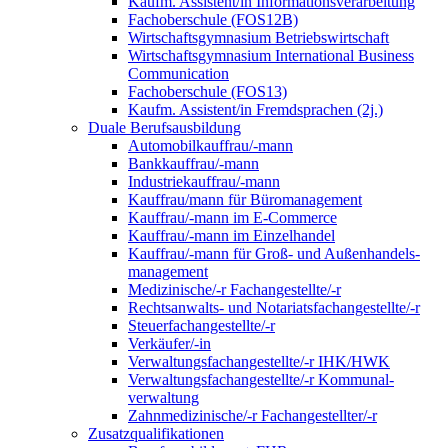
Kaufm. Assistent/in Informationsverarbeitung
Fachoberschule (FOS12B)
Wirtschaftsgymnasium Betriebswirtschaft
Wirtschaftsgymnasium International Business
Communication
Fachoberschule (FOS13)
Kaufm. Assistent/in Fremdsprachen (2j.)
Duale Berufsausbildung
Automobilkauffrau/-mann
Bankkauffrau/-mann
Industriekauffrau/-mann
Kauffrau/mann für Büromanagement
Kauffrau/-mann im E-Commerce
Kauffrau/-mann im Einzelhandel
Kauffrau/-mann für Groß- und Außen­handels­
manage­ment
Medizinische/-r Fachangestellte/-r
Rechtsanwalts- und Notariatsfachangestellte/-r
Steuerfachangestellte/-r
Verkäufer/-in
Verwaltungs­fach­angestellte/-r IHK/HWK
Verwaltungsfach­angestellte/-r Kommunal­
verwaltung
Zahnmedizinische/-r Fachangestellter/-r
Zusatzqualifikationen