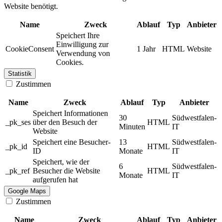
Website benötigt.
Name
Zweck
Ablauf
Typ
Anbieter
Speichert Ihre
Einwilligung zur
CookieConsent
1 Jahr
HTML
Website
Verwendung von
Cookies.
Statistik
Zustimmen
Name
Zweck
Ablauf
Typ
Anbieter
Speichert Informationen
30
Südwestfalen-
_pk_ses
über den Besuch der
HTML
Minuten
IT
Website
Speichert eine Besucher-
13
Südwestfalen-
_pk_id
HTML
ID
Monate
IT
Speichert, wie der
6
Südwestfalen-
_pk_ref
Besucher die Website
HTML
Monate
IT
aufgerufen hat
Google Maps
Zustimmen
Name
Zweck
Ablauf
Typ
Anbieter