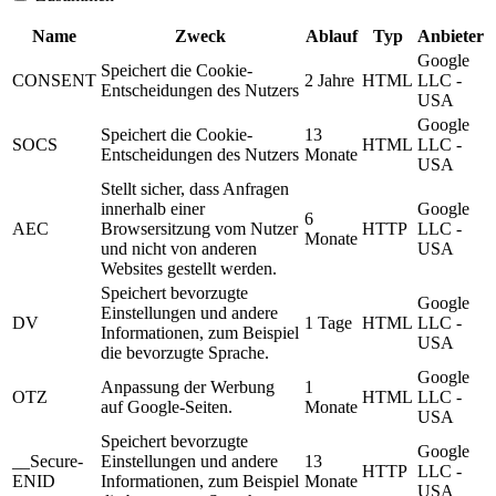
Name
Zweck
Ablauf
Typ
Anbieter
Google
Speichert die Cookie-
CONSENT
2 Jahre
HTML
LLC -
Entscheidungen des Nutzers
USA
Google
Speichert die Cookie-
13
SOCS
HTML
LLC -
Entscheidungen des Nutzers
Monate
USA
Stellt sicher, dass Anfragen
innerhalb einer
Google
6
AEC
Browsersitzung vom Nutzer
HTTP
LLC -
Monate
und nicht von anderen
USA
Websites gestellt werden.
Speichert bevorzugte
Google
Einstellungen und andere
DV
1 Tage
HTML
LLC -
Informationen, zum Beispiel
USA
die bevorzugte Sprache.
Google
Anpassung der Werbung
1
OTZ
HTML
LLC -
auf Google-Seiten.
Monate
USA
Speichert bevorzugte
Google
__Secure-
Einstellungen und andere
13
HTTP
LLC -
ENID
Informationen, zum Beispiel
Monate
USA