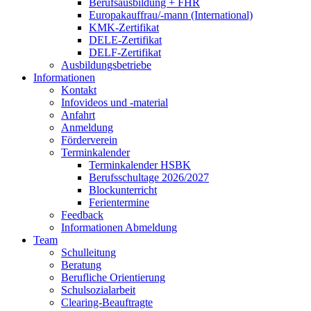
Berufsausbildung + FHR
Europakauffrau/-mann (International)
KMK-Zertifikat
DELE-Zertifikat
DELF-Zertifikat
Ausbildungsbetriebe
Informationen
Kontakt
Infovideos und -material
Anfahrt
Anmeldung
Förderverein
Terminkalender
Terminkalender HSBK
Berufsschultage 2026/2027
Blockunterricht
Ferientermine
Feedback
Informationen Abmeldung
Team
Schulleitung
Beratung
Berufliche Orientierung
Schulsozialarbeit
Clearing-Beauftragte