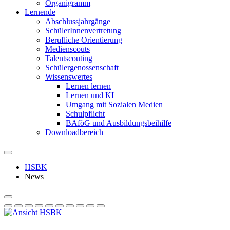
Organigramm
Lernende
Abschlussjahrgänge
SchülerInnenvertretung
Berufliche Orientierung
Medienscouts
Talentscouting
Schüler­genossen­schaft
Wissenswertes
Lernen lernen
Lernen und KI
Umgang mit Sozialen Medien
Schulpflicht
BAföG und Ausbildungsbeihilfe
Downloadbereich
HSBK
News