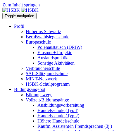
Zum Inhalt springen
Toggle navigation
Profil
Hubertus Schwartz
Berufswahlsiegelschule
Europaschule
Polenaustausch (DPJW)
Erasmus+ Projekte
Auslandspraktika
Sonstige Aktivitäten
Verbraucherschule
SAP-Stützpunktschule
MINT-Netzwerk
HSBK-Schulprogramm
Bildungsangebot
Bildungswege
Vollzeit-Bildungsgänge
Ausbildungsvorbereitung
Handelsschule (Typ I)
Handelsschule (Typ 2)
Höhere Handelsschule
Kaufm. Assistent/in­ Fremdsprachen (3j.)