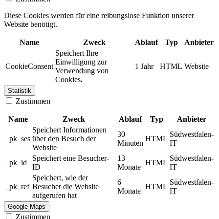
Diese Cookies werden für eine reibungslose Funktion unserer
Website benötigt.
Name
Zweck
Ablauf
Typ
Anbieter
Speichert Ihre
Einwilligung zur
CookieConsent
1 Jahr
HTML
Website
Verwendung von
Cookies.
Statistik
Zustimmen
Name
Zweck
Ablauf
Typ
Anbieter
Speichert Informationen
30
Südwestfalen-
_pk_ses
über den Besuch der
HTML
Minuten
IT
Website
Speichert eine Besucher-
13
Südwestfalen-
_pk_id
HTML
ID
Monate
IT
Speichert, wie der
6
Südwestfalen-
_pk_ref
Besucher die Website
HTML
Monate
IT
aufgerufen hat
Google Maps
Zustimmen