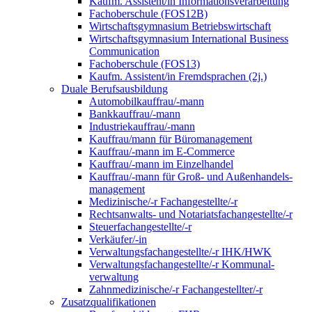
Kaufm. Assistent/in Informationsverarbeitung
Fachoberschule (FOS12B)
Wirtschaftsgymnasium Betriebswirtschaft
Wirtschaftsgymnasium International Business
Communication
Fachoberschule (FOS13)
Kaufm. Assistent/in Fremdsprachen (2j.)
Duale Berufsausbildung
Automobilkauffrau/-mann
Bankkauffrau/-mann
Industriekauffrau/-mann
Kauffrau/mann für Büromanagement
Kauffrau/-mann im E-Commerce
Kauffrau/-mann im Einzelhandel
Kauffrau/-mann für Groß- und Außen­handels­
manage­ment
Medizinische/-r Fachangestellte/-r
Rechtsanwalts- und Notariatsfachangestellte/-r
Steuerfachangestellte/-r
Verkäufer/-in
Verwaltungs­fach­angestellte/-r IHK/HWK
Verwaltungsfach­angestellte/-r Kommunal­
verwaltung
Zahnmedizinische/-r Fachangestellter/-r
Zusatzqualifikationen