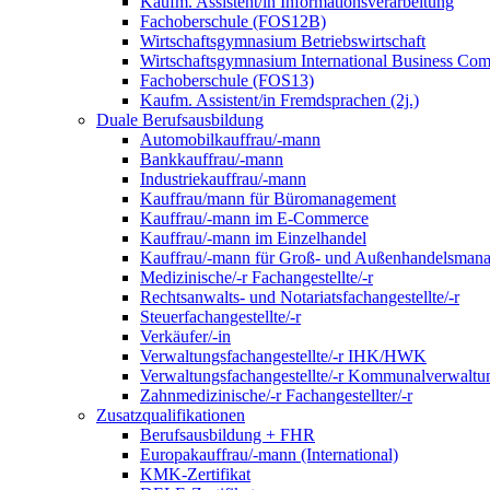
Kaufm. Assistent/in Informationsverarbeitung
Fachoberschule (FOS12B)
Wirtschaftsgymnasium Betriebswirtschaft
Wirtschaftsgymnasium International Business Co
Fachoberschule (FOS13)
Kaufm. Assistent/in Fremdsprachen (2j.)
Duale Berufsausbildung
Automobilkauffrau/-mann
Bankkauffrau/-mann
Industriekauffrau/-mann
Kauffrau/mann für Büromanagement
Kauffrau/-mann im E-Commerce
Kauffrau/-mann im Einzelhandel
Kauffrau/-mann für Groß- und Außen­handels­mana
Medizinische/-r Fachangestellte/-r
Rechtsanwalts- und Notariatsfachangestellte/-r
Steuerfachangestellte/-r
Verkäufer/-in
Verwaltungs­fach­angestellte/-r IHK/HWK
Verwaltungsfach­angestellte/-r Kommunal­verwaltu
Zahnmedizinische/-r Fachangestellter/-r
Zusatzqualifikationen
Berufsausbildung + FHR
Europakauffrau/-mann (International)
KMK-Zertifikat