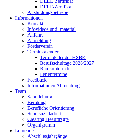
DELE-Zertifikat
DELF-Zertifikat
Ausbildungsbetriebe
Informationen
Kontakt
Infovideos und -material
Anfahrt
Anmeldung
Förderverein
Terminkalender
Terminkalender HSBK
Berufsschultage 2026/2027
Blockunterricht
Ferientermine
Feedback
Informationen Abmeldung
Team
Schulleitung
Beratung
Berufliche Orientierung
Schulsozialarbeit
Clearing-Beauftragte
Organigramm
Lernende
Abschlussjahrgänge