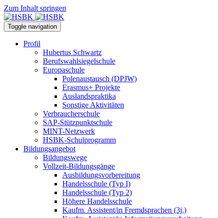
Zum Inhalt springen
Toggle navigation
Profil
Hubertus Schwartz
Berufswahlsiegelschule
Europaschule
Polenaustausch (DPJW)
Erasmus+ Projekte
Auslandspraktika
Sonstige Aktivitäten
Verbraucherschule
SAP-Stützpunktschule
MINT-Netzwerk
HSBK-Schulprogramm
Bildungsangebot
Bildungswege
Vollzeit-Bildungsgänge
Ausbildungsvorbereitung
Handelsschule (Typ I)
Handelsschule (Typ 2)
Höhere Handelsschule
Kaufm. Assistent/in­ Fremdsprachen (3j.)