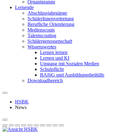
Organigramm
Lernende
Abschlussjahrgänge
SchülerInnenvertretung
Berufliche Orientierung
Medienscouts
Talentscouting
Schüler­genossen­schaft
Wissenswertes
Lernen lernen
Lernen und KI
Umgang mit Sozialen Medien
Schulpflicht
BAföG und Ausbildungsbeihilfe
Downloadbereich
HSBK
News