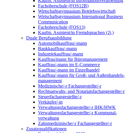
Kaufm. Assistent/in Informationsverarbeitung
Fachoberschule (FOS12B)
Wirtschaftsgymnasium Betriebswirtschaft
Wirtschaftsgymnasium International Business
Communication
Fachoberschule (FOS13)
Kaufm. Assistent/in Fremdsprachen (2j.)
Duale Berufsausbildung
Automobilkauffrau/-mann
Bankkauffrau/-mann
Industriekauffrau/-mann
Kauffrau/mann für Büromanagement
Kauffrau/-mann im E-Commerce
Kauffrau/-mann im Einzelhandel
Kauffrau/-mann für Groß- und Außen­handels­
manage­ment
Medizinische/-r Fachangestellte/-r
Rechtsanwalts- und Notariatsfachangestellte/-r
Steuerfachangestellte/-r
Verkäufer/-in
Verwaltungs­fach­angestellte/-r IHK/HWK
Verwaltungsfach­angestellte/-r Kommunal­
verwaltung
Zahnmedizinische/-r Fachangestellter/-r
Zusatzqualifikationen