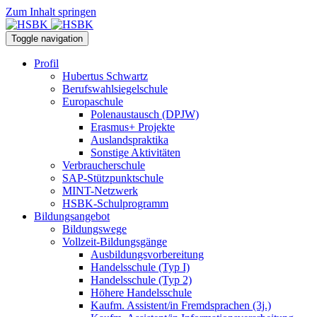
Zum Inhalt springen
Toggle navigation
Profil
Hubertus Schwartz
Berufswahlsiegelschule
Europaschule
Polenaustausch (DPJW)
Erasmus+ Projekte
Auslandspraktika
Sonstige Aktivitäten
Verbraucherschule
SAP-Stützpunktschule
MINT-Netzwerk
HSBK-Schulprogramm
Bildungsangebot
Bildungswege
Vollzeit-Bildungsgänge
Ausbildungsvorbereitung
Handelsschule (Typ I)
Handelsschule (Typ 2)
Höhere Handelsschule
Kaufm. Assistent/in­ Fremdsprachen (3j.)