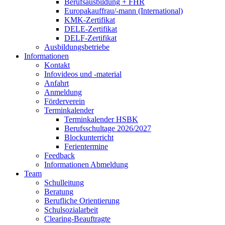
Berufsausbildung + FHR
Europakauffrau/-mann (International)
KMK-Zertifikat
DELE-Zertifikat
DELF-Zertifikat
Ausbildungsbetriebe
Informationen
Kontakt
Infovideos und -material
Anfahrt
Anmeldung
Förderverein
Terminkalender
Terminkalender HSBK
Berufsschultage 2026/2027
Blockunterricht
Ferientermine
Feedback
Informationen Abmeldung
Team
Schulleitung
Beratung
Berufliche Orientierung
Schulsozialarbeit
Clearing-Beauftragte