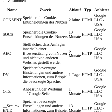
Zustimmen
Name
Zweck
Ablauf
Typ
Anbieter
Google
Speichert die Cookie-
CONSENT
2 Jahre
HTML
LLC -
Entscheidungen des Nutzers
USA
Google
Speichert die Cookie-
13
SOCS
HTML
LLC -
Entscheidungen des Nutzers
Monate
USA
Stellt sicher, dass Anfragen
innerhalb einer
Google
6
AEC
Browsersitzung vom Nutzer
HTTP
LLC -
Monate
und nicht von anderen
USA
Websites gestellt werden.
Speichert bevorzugte
Google
Einstellungen und andere
DV
1 Tage
HTML
LLC -
Informationen, zum Beispiel
USA
die bevorzugte Sprache.
Google
Anpassung der Werbung
1
OTZ
HTML
LLC -
auf Google-Seiten.
Monate
USA
Speichert bevorzugte
Google
__Secure-
Einstellungen und andere
13
HTTP
LLC -
ENID
Informationen, zum Beispiel
Monate