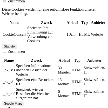
Zustimmen
Diese Cookies werden für eine reibungslose Funktion unserer
Website benötigt.
Name
Zweck
Ablauf
Typ
Anbieter
Speichert Ihre
Einwilligung zur
CookieConsent
1 Jahr
HTML
Website
Verwendung von
Cookies.
Statistik
Zustimmen
Name
Zweck
Ablauf
Typ
Anbieter
Speichert Informationen
30
Südwestfalen-
_pk_ses
über den Besuch der
HTML
Minuten
IT
Website
Speichert eine Besucher-
13
Südwestfalen-
_pk_id
HTML
ID
Monate
IT
Speichert, wie der
6
Südwestfalen-
_pk_ref
Besucher die Website
HTML
Monate
IT
aufgerufen hat
Google Maps