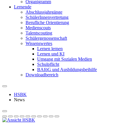
Organigramm
Lernende
Abschlussjahrgänge
SchülerInnenvertretung
Berufliche Orientierung
Medienscouts
Talentscouting
Schüler­genossen­schaft
Wissenswertes
Lernen lernen
Lernen und KI
Umgang mit Sozialen Medien
Schulpflicht
BAföG und Ausbildungsbeihilfe
Downloadbereich
HSBK
News