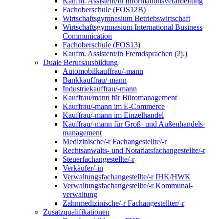
Kaufm. Assistent/in Informationsverarbeitung
Fachoberschule (FOS12B)
Wirtschaftsgymnasium Betriebswirtschaft
Wirtschaftsgymnasium International Business
Communication
Fachoberschule (FOS13)
Kaufm. Assistent/in Fremdsprachen (2j.)
Duale Berufsausbildung
Automobilkauffrau/-mann
Bankkauffrau/-mann
Industriekauffrau/-mann
Kauffrau/mann für Büromanagement
Kauffrau/-mann im E-Commerce
Kauffrau/-mann im Einzelhandel
Kauffrau/-mann für Groß- und Außen­handels­
manage­ment
Medizinische/-r Fachangestellte/-r
Rechtsanwalts- und Notariatsfachangestellte/-r
Steuerfachangestellte/-r
Verkäufer/-in
Verwaltungs­fach­angestellte/-r IHK/HWK
Verwaltungsfach­angestellte/-r Kommunal­
verwaltung
Zahnmedizinische/-r Fachangestellter/-r
Zusatzqualifikationen