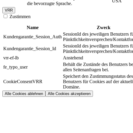
USA
die bevorzugte Sprache.
VRR
Zustimmen
Name
Zweck
SessionId des jeweiligen Benutzers f
Kundengarantie_Session_Auth
Pünktlichkeitsversprechen/Kontaktfo
SessionId des jeweiligen Benutzers f
Kundengarantie_Session_Id
Pünktlichkeitsversprechen/Kontaktfo
vrr-ef-lb
Anstehend
Behält die Zustände des Benutzers be
fe_typo_user
allen Seitenanfragen bei.
Speichert den Zustimmungsstatus des
CookieConsentVRR
Benutzers für Cookies auf der aktuel
Domäne.
Alle Cookies ablehnen
Alle Cookies akzeptieren