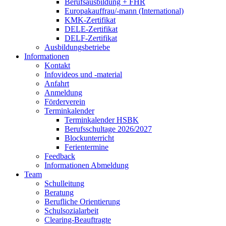
Berufsausbildung + FHR
Europakauffrau/-mann (International)
KMK-Zertifikat
DELE-Zertifikat
DELF-Zertifikat
Ausbildungsbetriebe
Informationen
Kontakt
Infovideos und -material
Anfahrt
Anmeldung
Förderverein
Terminkalender
Terminkalender HSBK
Berufsschultage 2026/2027
Blockunterricht
Ferientermine
Feedback
Informationen Abmeldung
Team
Schulleitung
Beratung
Berufliche Orientierung
Schulsozialarbeit
Clearing-Beauftragte