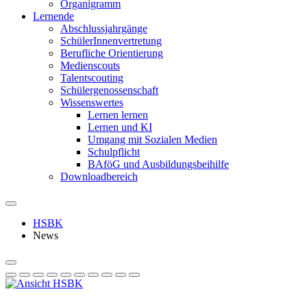
Organigramm
Lernende
Abschlussjahrgänge
SchülerInnenvertretung
Berufliche Orientierung
Medienscouts
Talentscouting
Schüler­genossen­schaft
Wissenswertes
Lernen lernen
Lernen und KI
Umgang mit Sozialen Medien
Schulpflicht
BAföG und Ausbildungsbeihilfe
Downloadbereich
HSBK
News