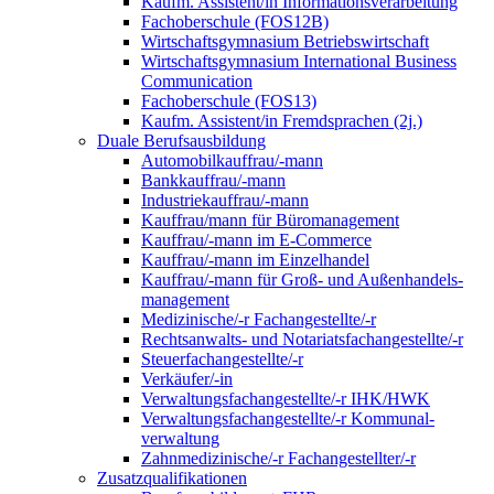
Kaufm. Assistent/in Informationsverarbeitung
Fachoberschule (FOS12B)
Wirtschaftsgymnasium Betriebswirtschaft
Wirtschaftsgymnasium International Business
Communication
Fachoberschule (FOS13)
Kaufm. Assistent/in Fremdsprachen (2j.)
Duale Berufsausbildung
Automobilkauffrau/-mann
Bankkauffrau/-mann
Industriekauffrau/-mann
Kauffrau/mann für Büromanagement
Kauffrau/-mann im E-Commerce
Kauffrau/-mann im Einzelhandel
Kauffrau/-mann für Groß- und Außen­handels­
manage­ment
Medizinische/-r Fachangestellte/-r
Rechtsanwalts- und Notariatsfachangestellte/-r
Steuerfachangestellte/-r
Verkäufer/-in
Verwaltungs­fach­angestellte/-r IHK/HWK
Verwaltungsfach­angestellte/-r Kommunal­
verwaltung
Zahnmedizinische/-r Fachangestellter/-r
Zusatzqualifikationen