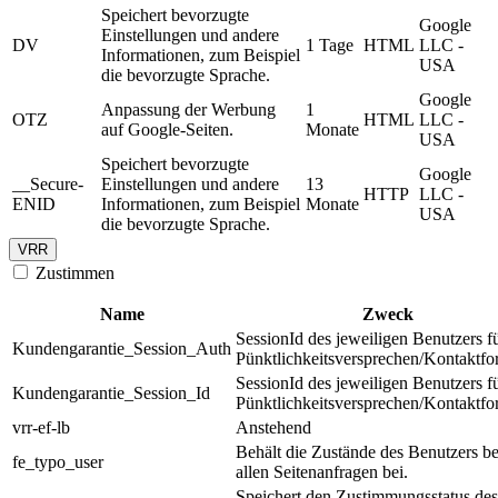
Speichert bevorzugte
Google
Einstellungen und andere
DV
1 Tage
HTML
LLC -
Informationen, zum Beispiel
USA
die bevorzugte Sprache.
Google
Anpassung der Werbung
1
OTZ
HTML
LLC -
auf Google-Seiten.
Monate
USA
Speichert bevorzugte
Google
__Secure-
Einstellungen und andere
13
HTTP
LLC -
ENID
Informationen, zum Beispiel
Monate
USA
die bevorzugte Sprache.
VRR
Zustimmen
Name
Zweck
SessionId des jeweiligen Benutzers f
Kundengarantie_Session_Auth
Pünktlichkeitsversprechen/Kontaktfo
SessionId des jeweiligen Benutzers f
Kundengarantie_Session_Id
Pünktlichkeitsversprechen/Kontaktfo
vrr-ef-lb
Anstehend
Behält die Zustände des Benutzers be
fe_typo_user
allen Seitenanfragen bei.
Speichert den Zustimmungsstatus des