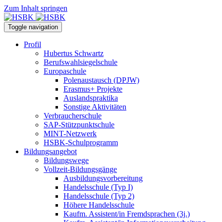
Zum Inhalt springen
Toggle navigation
Profil
Hubertus Schwartz
Berufswahlsiegelschule
Europaschule
Polenaustausch (DPJW)
Erasmus+ Projekte
Auslandspraktika
Sonstige Aktivitäten
Verbraucherschule
SAP-Stützpunktschule
MINT-Netzwerk
HSBK-Schulprogramm
Bildungsangebot
Bildungswege
Vollzeit-Bildungsgänge
Ausbildungsvorbereitung
Handelsschule (Typ I)
Handelsschule (Typ 2)
Höhere Handelsschule
Kaufm. Assistent/in­ Fremdsprachen (3j.)