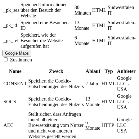
Speichert Informationen
30
Südwestfalen-
_pk_ses
über den Besuch der
HTML
Minuten
IT
Website
Speichert eine Besucher-
13
Südwestfalen-
_pk_id
HTML
ID
Monate
IT
Speichert, wie der
6
Südwestfalen-
_pk_ref
Besucher die Website
HTML
Monate
IT
aufgerufen hat
Google Maps
Zustimmen
Name
Zweck
Ablauf
Typ
Anbieter
Google
Speichert die Cookie-
CONSENT
2 Jahre
HTML
LLC -
Entscheidungen des Nutzers
USA
Google
Speichert die Cookie-
13
SOCS
HTML
LLC -
Entscheidungen des Nutzers
Monate
USA
Stellt sicher, dass Anfragen
innerhalb einer
Google
6
AEC
Browsersitzung vom Nutzer
HTTP
LLC -
Monate
und nicht von anderen
USA
Websites gestellt werden.