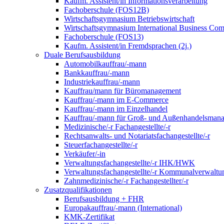
Kaufm. Assistent/in Informationsverarbeitung
Fachoberschule (FOS12B)
Wirtschaftsgymnasium Betriebswirtschaft
Wirtschaftsgymnasium International Business Co
Fachoberschule (FOS13)
Kaufm. Assistent/in Fremdsprachen (2j.)
Duale Berufsausbildung
Automobilkauffrau/-mann
Bankkauffrau/-mann
Industriekauffrau/-mann
Kauffrau/mann für Büromanagement
Kauffrau/-mann im E-Commerce
Kauffrau/-mann im Einzelhandel
Kauffrau/-mann für Groß- und Außen­handels­mana
Medizinische/-r Fachangestellte/-r
Rechtsanwalts- und Notariatsfachangestellte/-r
Steuerfachangestellte/-r
Verkäufer/-in
Verwaltungs­fach­angestellte/-r IHK/HWK
Verwaltungsfach­angestellte/-r Kommunal­verwaltu
Zahnmedizinische/-r Fachangestellter/-r
Zusatzqualifikationen
Berufsausbildung + FHR
Europakauffrau/-mann (International)
KMK-Zertifikat