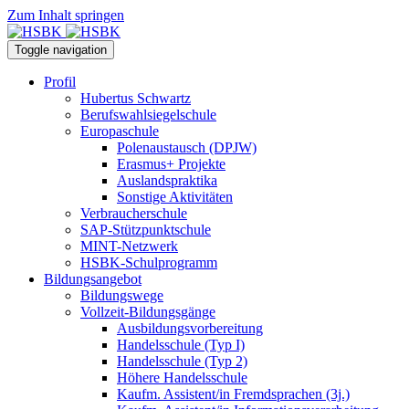
Zum Inhalt springen
Toggle navigation
Profil
Hubertus Schwartz
Berufswahlsiegelschule
Europaschule
Polenaustausch (DPJW)
Erasmus+ Projekte
Auslandspraktika
Sonstige Aktivitäten
Verbraucherschule
SAP-Stützpunktschule
MINT-Netzwerk
HSBK-Schulprogramm
Bildungsangebot
Bildungswege
Vollzeit-Bildungsgänge
Ausbildungsvorbereitung
Handelsschule (Typ I)
Handelsschule (Typ 2)
Höhere Handelsschule
Kaufm. Assistent/in­ Fremdsprachen (3j.)