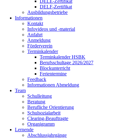
DELE-Zertifikat
DELF-Zertifikat
Ausbildungsbetriebe
Informationen
Kontakt
Infovideos und -material
Anfahrt
Anmeldung
Förderverein
Terminkalender
Terminkalender HSBK
Berufsschultage 2026/2027
Blockunterricht
Ferientermine
Feedback
Informationen Abmeldung
Team
Schulleitung
Beratung
Berufliche Orientierung
Schulsozialarbeit
Clearing-Beauftragte
Organigramm
Lernende
Abschlussjahrgänge