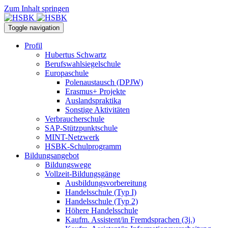
Zum Inhalt springen
Toggle navigation
Profil
Hubertus Schwartz
Berufswahlsiegelschule
Europaschule
Polenaustausch (DPJW)
Erasmus+ Projekte
Auslandspraktika
Sonstige Aktivitäten
Verbraucherschule
SAP-Stützpunktschule
MINT-Netzwerk
HSBK-Schulprogramm
Bildungsangebot
Bildungswege
Vollzeit-Bildungsgänge
Ausbildungsvorbereitung
Handelsschule (Typ I)
Handelsschule (Typ 2)
Höhere Handelsschule
Kaufm. Assistent/in­ Fremdsprachen (3j.)