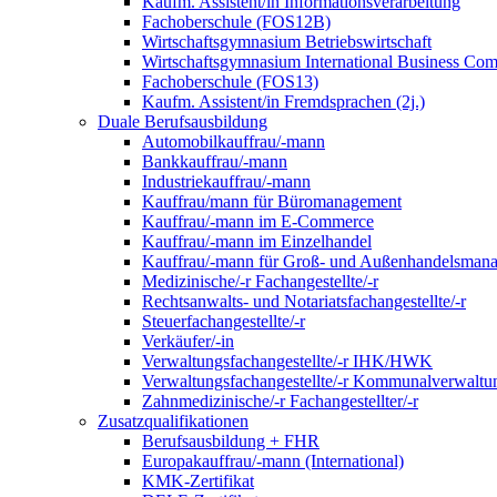
Kaufm. Assistent/in Informationsverarbeitung
Fachoberschule (FOS12B)
Wirtschaftsgymnasium Betriebswirtschaft
Wirtschaftsgymnasium International Business Co
Fachoberschule (FOS13)
Kaufm. Assistent/in Fremdsprachen (2j.)
Duale Berufsausbildung
Automobilkauffrau/-mann
Bankkauffrau/-mann
Industriekauffrau/-mann
Kauffrau/mann für Büromanagement
Kauffrau/-mann im E-Commerce
Kauffrau/-mann im Einzelhandel
Kauffrau/-mann für Groß- und Außen­handels­mana
Medizinische/-r Fachangestellte/-r
Rechtsanwalts- und Notariatsfachangestellte/-r
Steuerfachangestellte/-r
Verkäufer/-in
Verwaltungs­fach­angestellte/-r IHK/HWK
Verwaltungsfach­angestellte/-r Kommunal­verwaltu
Zahnmedizinische/-r Fachangestellter/-r
Zusatzqualifikationen
Berufsausbildung + FHR
Europakauffrau/-mann (International)
KMK-Zertifikat