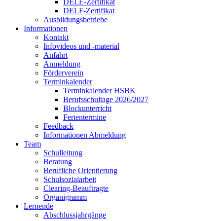
DELE-Zertifikat
DELF-Zertifikat
Ausbildungsbetriebe
Informationen
Kontakt
Infovideos und -material
Anfahrt
Anmeldung
Förderverein
Terminkalender
Terminkalender HSBK
Berufsschultage 2026/2027
Blockunterricht
Ferientermine
Feedback
Informationen Abmeldung
Team
Schulleitung
Beratung
Berufliche Orientierung
Schulsozialarbeit
Clearing-Beauftragte
Organigramm
Lernende
Abschlussjahrgänge