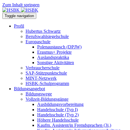
Zum Inhalt springen
Toggle navigation
Profil
Hubertus Schwartz
Berufswahlsiegelschule
Europaschule
Polenaustausch (DPJW)
Erasmus+ Projekte
Auslandspraktika
Sonstige Aktivitäten
Verbraucherschule
SAP-Stützpunktschule
MINT-Netzwerk
HSBK-Schulprogramm
Bildungsangebot
Bildungswege
Vollzeit-Bildungsgänge
Ausbildungsvorbereitung
Handelsschule (Typ I)
Handelsschule (Typ 2)
Höhere Handelsschule
Kaufm. Assistent/in­ Fremdsprachen (3j.)