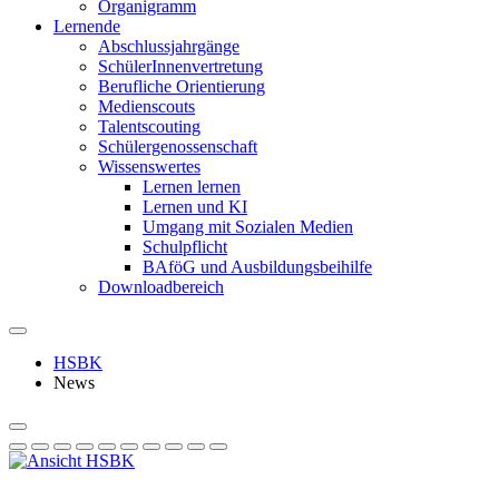
Organigramm
Lernende
Abschlussjahrgänge
SchülerInnenvertretung
Berufliche Orientierung
Medienscouts
Talentscouting
Schüler­genossen­schaft
Wissenswertes
Lernen lernen
Lernen und KI
Umgang mit Sozialen Medien
Schulpflicht
BAföG und Ausbildungsbeihilfe
Downloadbereich
HSBK
News