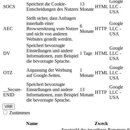
Google
Speichert die Cookie-
13
SOCS
HTML
LLC -
Entscheidungen des Nutzers
Monate
USA
Stellt sicher, dass Anfragen
innerhalb einer
Google
6
AEC
Browsersitzung vom Nutzer
HTTP
LLC -
Monate
und nicht von anderen
USA
Websites gestellt werden.
Speichert bevorzugte
Google
Einstellungen und andere
DV
1 Tage
HTML
LLC -
Informationen, zum Beispiel
USA
die bevorzugte Sprache.
Google
Anpassung der Werbung
1
OTZ
HTML
LLC -
auf Google-Seiten.
Monate
USA
Speichert bevorzugte
Google
__Secure-
Einstellungen und andere
13
HTTP
LLC -
ENID
Informationen, zum Beispiel
Monate
USA
die bevorzugte Sprache.
VRR
Zustimmen
Name
Zweck
SessionId des jeweiligen Benutzers f