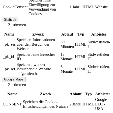
Speichert Ihre
Einwilligung zur
CookieConsent
1 Jahr
HTML
Website
Verwendung von
Cookies.
Statistik
Zustimmen
Name
Zweck
Ablauf
Typ
Anbieter
Speichert Informationen
30
Südwestfalen-
_pk_ses
über den Besuch der
HTML
Minuten
IT
Website
Speichert eine Besucher-
13
Südwestfalen-
_pk_id
HTML
ID
Monate
IT
Speichert, wie der
6
Südwestfalen-
_pk_ref
Besucher die Website
HTML
Monate
IT
aufgerufen hat
Google Maps
Zustimmen
Name
Zweck
Ablauf
Typ
Anbieter
Google
Speichert die Cookie-
CONSENT
2 Jahre
HTML
LLC -
Entscheidungen des Nutzers
USA