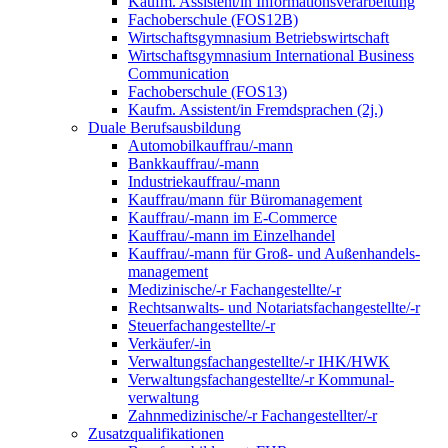
Kaufm. Assistent/in Informationsverarbeitung
Fachoberschule (FOS12B)
Wirtschaftsgymnasium Betriebswirtschaft
Wirtschaftsgymnasium International Business
Communication
Fachoberschule (FOS13)
Kaufm. Assistent/in Fremdsprachen (2j.)
Duale Berufsausbildung
Automobilkauffrau/-mann
Bankkauffrau/-mann
Industriekauffrau/-mann
Kauffrau/mann für Büromanagement
Kauffrau/-mann im E-Commerce
Kauffrau/-mann im Einzelhandel
Kauffrau/-mann für Groß- und Außen­handels­
manage­ment
Medizinische/-r Fachangestellte/-r
Rechtsanwalts- und Notariatsfachangestellte/-r
Steuerfachangestellte/-r
Verkäufer/-in
Verwaltungs­fach­angestellte/-r IHK/HWK
Verwaltungsfach­angestellte/-r Kommunal­
verwaltung
Zahnmedizinische/-r Fachangestellter/-r
Zusatzqualifikationen