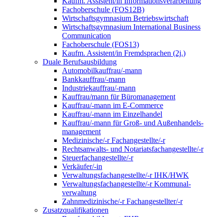
Kaufm. Assistent/in Informationsverarbeitung
Fachoberschule (FOS12B)
Wirtschaftsgymnasium Betriebswirtschaft
Wirtschaftsgymnasium International Business
Communication
Fachoberschule (FOS13)
Kaufm. Assistent/in Fremdsprachen (2j.)
Duale Berufsausbildung
Automobilkauffrau/-mann
Bankkauffrau/-mann
Industriekauffrau/-mann
Kauffrau/mann für Büromanagement
Kauffrau/-mann im E-Commerce
Kauffrau/-mann im Einzelhandel
Kauffrau/-mann für Groß- und Außen­handels­
manage­ment
Medizinische/-r Fachangestellte/-r
Rechtsanwalts- und Notariatsfachangestellte/-r
Steuerfachangestellte/-r
Verkäufer/-in
Verwaltungs­fach­angestellte/-r IHK/HWK
Verwaltungsfach­angestellte/-r Kommunal­
verwaltung
Zahnmedizinische/-r Fachangestellter/-r
Zusatzqualifikationen