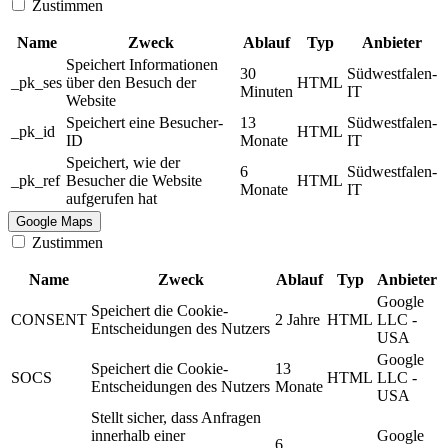
Zustimmen
Name
Zweck
Ablauf
Typ
Anbieter
Speichert Informationen
30
Südwestfalen-
_pk_ses
über den Besuch der
HTML
Minuten
IT
Website
Speichert eine Besucher-
13
Südwestfalen-
_pk_id
HTML
ID
Monate
IT
Speichert, wie der
6
Südwestfalen-
_pk_ref
Besucher die Website
HTML
Monate
IT
aufgerufen hat
Google Maps
Zustimmen
Name
Zweck
Ablauf
Typ
Anbieter
Google
Speichert die Cookie-
CONSENT
2 Jahre
HTML
LLC -
Entscheidungen des Nutzers
USA
Google
Speichert die Cookie-
13
SOCS
HTML
LLC -
Entscheidungen des Nutzers
Monate
USA
Stellt sicher, dass Anfragen
innerhalb einer
Google
6