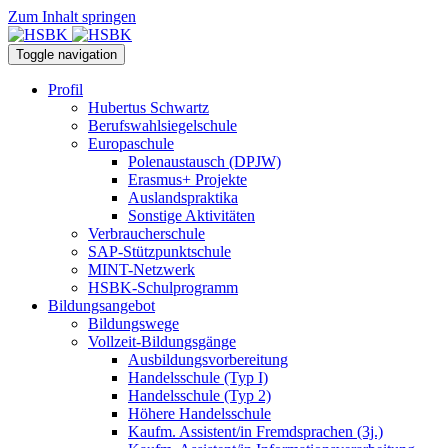
Zum Inhalt springen
Toggle navigation
Profil
Hubertus Schwartz
Berufswahlsiegelschule
Europaschule
Polenaustausch (DPJW)
Erasmus+ Projekte
Auslandspraktika
Sonstige Aktivitäten
Verbraucherschule
SAP-Stützpunktschule
MINT-Netzwerk
HSBK-Schulprogramm
Bildungsangebot
Bildungswege
Vollzeit-Bildungsgänge
Ausbildungsvorbereitung
Handelsschule (Typ I)
Handelsschule (Typ 2)
Höhere Handelsschule
Kaufm. Assistent/in­ Fremdsprachen (3j.)