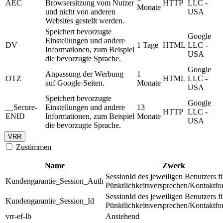
AEC
Browsersitzung vom Nutzer
HTTP
LLC -
Monate
und nicht von anderen
USA
Websites gestellt werden.
Speichert bevorzugte
Google
Einstellungen und andere
DV
1 Tage
HTML
LLC -
Informationen, zum Beispiel
USA
die bevorzugte Sprache.
Google
Anpassung der Werbung
1
OTZ
HTML
LLC -
auf Google-Seiten.
Monate
USA
Speichert bevorzugte
Google
__Secure-
Einstellungen und andere
13
HTTP
LLC -
ENID
Informationen, zum Beispiel
Monate
USA
die bevorzugte Sprache.
VRR
Zustimmen
Name
Zweck
SessionId des jeweiligen Benutzers f
Kundengarantie_Session_Auth
Pünktlichkeitsversprechen/Kontaktfo
SessionId des jeweiligen Benutzers f
Kundengarantie_Session_Id
Pünktlichkeitsversprechen/Kontaktfo
vrr-ef-lb
Anstehend