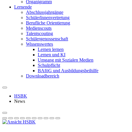
Organigramm
Lernende
Abschlussjahrgänge
SchülerInnenvertretung
Berufliche Orientierung
Medienscouts
Talentscouting
Schüler­genossen­schaft
Wissenswertes
Lernen lernen
Lernen und KI
Umgang mit Sozialen Medien
Schulpflicht
BAföG und Ausbildungsbeihilfe
Downloadbereich
HSBK
News