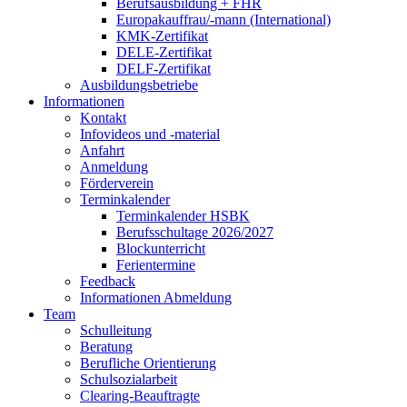
Berufsausbildung + FHR
Europakauffrau/-mann (International)
KMK-Zertifikat
DELE-Zertifikat
DELF-Zertifikat
Ausbildungsbetriebe
Informationen
Kontakt
Infovideos und -material
Anfahrt
Anmeldung
Förderverein
Terminkalender
Terminkalender HSBK
Berufsschultage 2026/2027
Blockunterricht
Ferientermine
Feedback
Informationen Abmeldung
Team
Schulleitung
Beratung
Berufliche Orientierung
Schulsozialarbeit
Clearing-Beauftragte