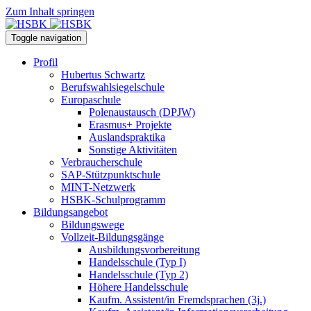
Zum Inhalt springen
Toggle navigation
Profil
Hubertus Schwartz
Berufswahlsiegelschule
Europaschule
Polenaustausch (DPJW)
Erasmus+ Projekte
Auslandspraktika
Sonstige Aktivitäten
Verbraucherschule
SAP-Stützpunktschule
MINT-Netzwerk
HSBK-Schulprogramm
Bildungsangebot
Bildungswege
Vollzeit-Bildungsgänge
Ausbildungsvorbereitung
Handelsschule (Typ I)
Handelsschule (Typ 2)
Höhere Handelsschule
Kaufm. Assistent/in­ Fremdsprachen (3j.)