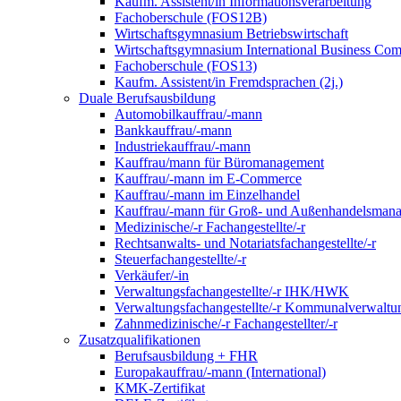
Kaufm. Assistent/in Informationsverarbeitung
Fachoberschule (FOS12B)
Wirtschaftsgymnasium Betriebswirtschaft
Wirtschaftsgymnasium International Business Co
Fachoberschule (FOS13)
Kaufm. Assistent/in Fremdsprachen (2j.)
Duale Berufsausbildung
Automobilkauffrau/-mann
Bankkauffrau/-mann
Industriekauffrau/-mann
Kauffrau/mann für Büromanagement
Kauffrau/-mann im E-Commerce
Kauffrau/-mann im Einzelhandel
Kauffrau/-mann für Groß- und Außen­handels­mana
Medizinische/-r Fachangestellte/-r
Rechtsanwalts- und Notariatsfachangestellte/-r
Steuerfachangestellte/-r
Verkäufer/-in
Verwaltungs­fach­angestellte/-r IHK/HWK
Verwaltungsfach­angestellte/-r Kommunal­verwaltu
Zahnmedizinische/-r Fachangestellter/-r
Zusatzqualifikationen
Berufsausbildung + FHR
Europakauffrau/-mann (International)
KMK-Zertifikat