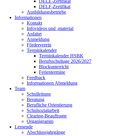
DELE-Zertifikat
DELF-Zertifikat
Ausbildungsbetriebe
Informationen
Kontakt
Infovideos und -material
Anfahrt
Anmeldung
Förderverein
Terminkalender
Terminkalender HSBK
Berufsschultage 2026/2027
Blockunterricht
Ferientermine
Feedback
Informationen Abmeldung
Team
Schulleitung
Beratung
Berufliche Orientierung
Schulsozialarbeit
Clearing-Beauftragte
Organigramm
Lernende
Abschlussjahrgänge