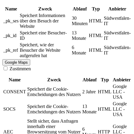
Name
Zweck
Ablauf
Typ
Anbieter
Speichert Informationen
30
Südwestfalen-
_pk_ses
über den Besuch der
HTML
Minuten
IT
Website
Speichert eine Besucher-
13
Südwestfalen-
_pk_id
HTML
ID
Monate
IT
Speichert, wie der
6
Südwestfalen-
_pk_ref
Besucher die Website
HTML
Monate
IT
aufgerufen hat
Google Maps
Zustimmen
Name
Zweck
Ablauf
Typ
Anbieter
Google
Speichert die Cookie-
CONSENT
2 Jahre
HTML
LLC -
Entscheidungen des Nutzers
USA
Google
Speichert die Cookie-
13
SOCS
HTML
LLC -
Entscheidungen des Nutzers
Monate
USA
Stellt sicher, dass Anfragen
innerhalb einer
Google
6
AEC
Browsersitzung vom Nutzer
HTTP
LLC -