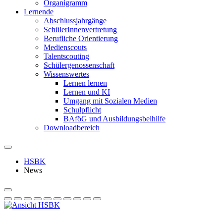
Organigramm
Lernende
Abschlussjahrgänge
SchülerInnenvertretung
Berufliche Orientierung
Medienscouts
Talentscouting
Schüler­genossen­schaft
Wissenswertes
Lernen lernen
Lernen und KI
Umgang mit Sozialen Medien
Schulpflicht
BAföG und Ausbildungsbeihilfe
Downloadbereich
HSBK
News