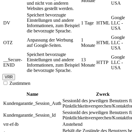
Monate
und nicht von anderen
USA
Websites gestellt werden.
Speichert bevorzugte
Google
Einstellungen und andere
DV
1 Tage
HTML
LLC -
Informationen, zum Beispiel
USA
die bevorzugte Sprache.
Google
Anpassung der Werbung
1
OTZ
HTML
LLC -
auf Google-Seiten.
Monate
USA
Speichert bevorzugte
Google
__Secure-
Einstellungen und andere
13
HTTP
LLC -
ENID
Informationen, zum Beispiel
Monate
USA
die bevorzugte Sprache.
VRR
Zustimmen
Name
Zweck
SessionId des jeweiligen Benutzers f
Kundengarantie_Session_Auth
Pünktlichkeitsversprechen/Kontaktfo
SessionId des jeweiligen Benutzers f
Kundengarantie_Session_Id
Pünktlichkeitsversprechen/Kontaktfo
vrr-ef-lb
Anstehend
Behält die Zustände des Benutzers be