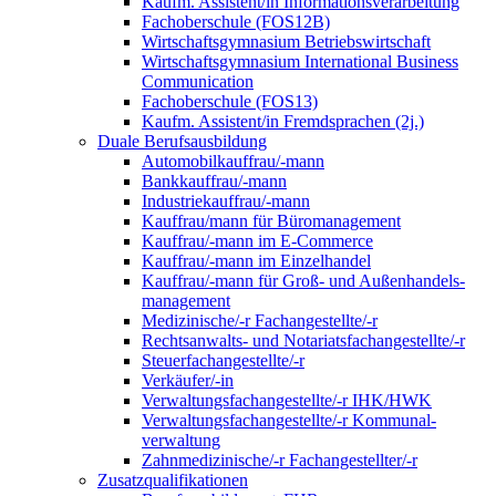
Kaufm. Assistent/in Informationsverarbeitung
Fachoberschule (FOS12B)
Wirtschaftsgymnasium Betriebswirtschaft
Wirtschaftsgymnasium International Business
Communication
Fachoberschule (FOS13)
Kaufm. Assistent/in Fremdsprachen (2j.)
Duale Berufsausbildung
Automobilkauffrau/-mann
Bankkauffrau/-mann
Industriekauffrau/-mann
Kauffrau/mann für Büromanagement
Kauffrau/-mann im E-Commerce
Kauffrau/-mann im Einzelhandel
Kauffrau/-mann für Groß- und Außen­handels­
manage­ment
Medizinische/-r Fachangestellte/-r
Rechtsanwalts- und Notariatsfachangestellte/-r
Steuerfachangestellte/-r
Verkäufer/-in
Verwaltungs­fach­angestellte/-r IHK/HWK
Verwaltungsfach­angestellte/-r Kommunal­
verwaltung
Zahnmedizinische/-r Fachangestellter/-r
Zusatzqualifikationen