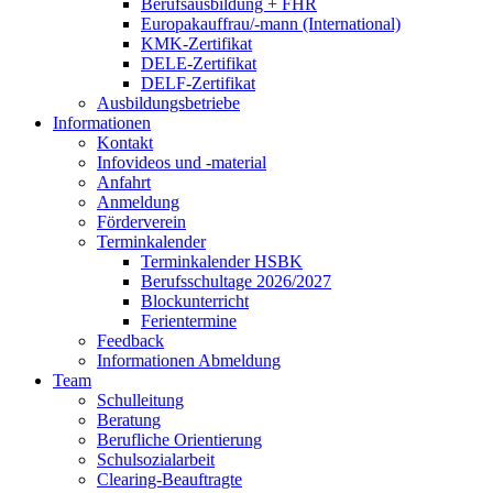
Berufsausbildung + FHR
Europakauffrau/-mann (International)
KMK-Zertifikat
DELE-Zertifikat
DELF-Zertifikat
Ausbildungsbetriebe
Informationen
Kontakt
Infovideos und -material
Anfahrt
Anmeldung
Förderverein
Terminkalender
Terminkalender HSBK
Berufsschultage 2026/2027
Blockunterricht
Ferientermine
Feedback
Informationen Abmeldung
Team
Schulleitung
Beratung
Berufliche Orientierung
Schulsozialarbeit
Clearing-Beauftragte