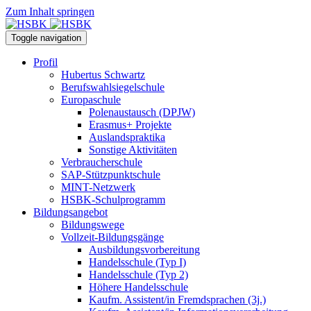
Zum Inhalt springen
Toggle navigation
Profil
Hubertus Schwartz
Berufswahlsiegelschule
Europaschule
Polenaustausch (DPJW)
Erasmus+ Projekte
Auslandspraktika
Sonstige Aktivitäten
Verbraucherschule
SAP-Stützpunktschule
MINT-Netzwerk
HSBK-Schulprogramm
Bildungsangebot
Bildungswege
Vollzeit-Bildungsgänge
Ausbildungsvorbereitung
Handelsschule (Typ I)
Handelsschule (Typ 2)
Höhere Handelsschule
Kaufm. Assistent/in­ Fremdsprachen (3j.)