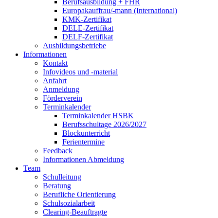
Berufsausbildung + FHR
Europakauffrau/-mann (International)
KMK-Zertifikat
DELE-Zertifikat
DELF-Zertifikat
Ausbildungsbetriebe
Informationen
Kontakt
Infovideos und -material
Anfahrt
Anmeldung
Förderverein
Terminkalender
Terminkalender HSBK
Berufsschultage 2026/2027
Blockunterricht
Ferientermine
Feedback
Informationen Abmeldung
Team
Schulleitung
Beratung
Berufliche Orientierung
Schulsozialarbeit
Clearing-Beauftragte