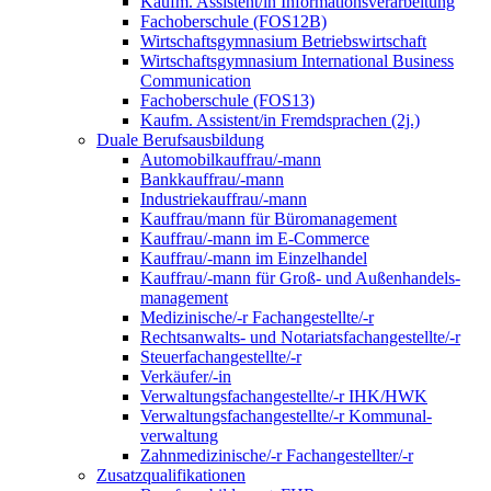
Kaufm. Assistent/in Informationsverarbeitung
Fachoberschule (FOS12B)
Wirtschaftsgymnasium Betriebswirtschaft
Wirtschaftsgymnasium International Business
Communication
Fachoberschule (FOS13)
Kaufm. Assistent/in Fremdsprachen (2j.)
Duale Berufsausbildung
Automobilkauffrau/-mann
Bankkauffrau/-mann
Industriekauffrau/-mann
Kauffrau/mann für Büromanagement
Kauffrau/-mann im E-Commerce
Kauffrau/-mann im Einzelhandel
Kauffrau/-mann für Groß- und Außen­handels­
manage­ment
Medizinische/-r Fachangestellte/-r
Rechtsanwalts- und Notariatsfachangestellte/-r
Steuerfachangestellte/-r
Verkäufer/-in
Verwaltungs­fach­angestellte/-r IHK/HWK
Verwaltungsfach­angestellte/-r Kommunal­
verwaltung
Zahnmedizinische/-r Fachangestellter/-r
Zusatzqualifikationen