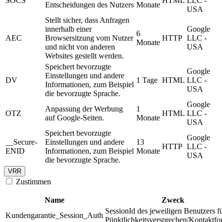
SOCS
HTML
LLC -
Entscheidungen des Nutzers
Monate
USA
Stellt sicher, dass Anfragen
innerhalb einer
Google
6
AEC
Browsersitzung vom Nutzer
HTTP
LLC -
Monate
und nicht von anderen
USA
Websites gestellt werden.
Speichert bevorzugte
Google
Einstellungen und andere
DV
1 Tage
HTML
LLC -
Informationen, zum Beispiel
USA
die bevorzugte Sprache.
Google
Anpassung der Werbung
1
OTZ
HTML
LLC -
auf Google-Seiten.
Monate
USA
Speichert bevorzugte
Google
__Secure-
Einstellungen und andere
13
HTTP
LLC -
ENID
Informationen, zum Beispiel
Monate
USA
die bevorzugte Sprache.
VRR
Zustimmen
Name
Zweck
SessionId des jeweiligen Benutzers f
Kundengarantie_Session_Auth
Pünktlichkeitsversprechen/Kontaktfo