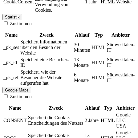
CookieConsent
1 Jahr
HTML
Website
Verwendung von
Cookies.
Statistik
Zustimmen
Name
Zweck
Ablauf
Typ
Anbieter
Speichert Informationen
30
Südwestfalen-
_pk_ses
über den Besuch der
HTML
Minuten
IT
Website
Speichert eine Besucher-
13
Südwestfalen-
_pk_id
HTML
ID
Monate
IT
Speichert, wie der
6
Südwestfalen-
_pk_ref
Besucher die Website
HTML
Monate
IT
aufgerufen hat
Google Maps
Zustimmen
Name
Zweck
Ablauf
Typ
Anbieter
Google
Speichert die Cookie-
CONSENT
2 Jahre
HTML
LLC -
Entscheidungen des Nutzers
USA
Google
Speichert die Cookie-
13