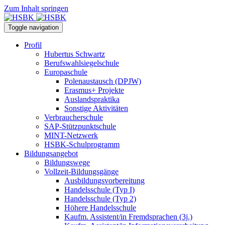
Zum Inhalt springen
Toggle navigation
Profil
Hubertus Schwartz
Berufswahlsiegelschule
Europaschule
Polenaustausch (DPJW)
Erasmus+ Projekte
Auslandspraktika
Sonstige Aktivitäten
Verbraucherschule
SAP-Stützpunktschule
MINT-Netzwerk
HSBK-Schulprogramm
Bildungsangebot
Bildungswege
Vollzeit-Bildungsgänge
Ausbildungsvorbereitung
Handelsschule (Typ I)
Handelsschule (Typ 2)
Höhere Handelsschule
Kaufm. Assistent/in­ Fremdsprachen (3j.)