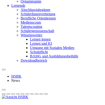
Organigramm
Lernende
Abschlussjahrgänge
SchülerInnenvertretung
Berufliche Orientierung
Medienscouts
Talentscouting
Schüler­genossen­schaft
Wissenswertes
Lernen lernen
Lernen und KI
Umgang mit Sozialen Medien
Schulpflicht
BAföG und Ausbildungsbeihilfe
Downloadbereich
HSBK
News