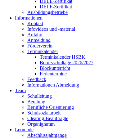
DELE-Zertifikat
DELF-Zertifikat
Ausbildungsbetriebe
Informationen
Kontakt
Infovideos und -material
Anfahrt
Anmeldung
Förderverein
Terminkalender
Terminkalender HSBK
Berufsschultage 2026/2027
Blockunterricht
Ferientermine
Feedback
Informationen Abmeldung
Team
Schulleitung
Beratung
Berufliche Orientierung
Schulsozialarbeit
Clearing-Beauftragte
Organigramm
Lernende
Abschlussjahrgänge