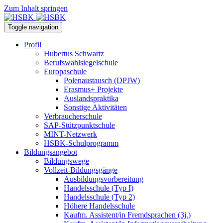
Zum Inhalt springen
Toggle navigation
Profil
Hubertus Schwartz
Berufswahlsiegelschule
Europaschule
Polenaustausch (DPJW)
Erasmus+ Projekte
Auslandspraktika
Sonstige Aktivitäten
Verbraucherschule
SAP-Stützpunktschule
MINT-Netzwerk
HSBK-Schulprogramm
Bildungsangebot
Bildungswege
Vollzeit-Bildungsgänge
Ausbildungsvorbereitung
Handelsschule (Typ I)
Handelsschule (Typ 2)
Höhere Handelsschule
Kaufm. Assistent/in­ Fremdsprachen (3j.)