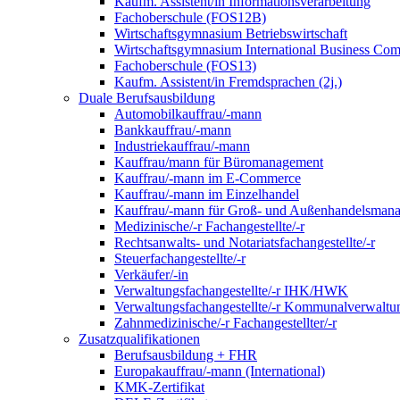
Kaufm. Assistent/in Informationsverarbeitung
Fachoberschule (FOS12B)
Wirtschaftsgymnasium Betriebswirtschaft
Wirtschaftsgymnasium International Business Co
Fachoberschule (FOS13)
Kaufm. Assistent/in Fremdsprachen (2j.)
Duale Berufsausbildung
Automobilkauffrau/-mann
Bankkauffrau/-mann
Industriekauffrau/-mann
Kauffrau/mann für Büromanagement
Kauffrau/-mann im E-Commerce
Kauffrau/-mann im Einzelhandel
Kauffrau/-mann für Groß- und Außen­handels­mana
Medizinische/-r Fachangestellte/-r
Rechtsanwalts- und Notariatsfachangestellte/-r
Steuerfachangestellte/-r
Verkäufer/-in
Verwaltungs­fach­angestellte/-r IHK/HWK
Verwaltungsfach­angestellte/-r Kommunal­verwaltu
Zahnmedizinische/-r Fachangestellter/-r
Zusatzqualifikationen
Berufsausbildung + FHR
Europakauffrau/-mann (International)
KMK-Zertifikat