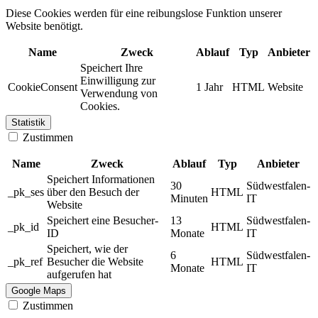
Diese Cookies werden für eine reibungslose Funktion unserer
Website benötigt.
Name
Zweck
Ablauf
Typ
Anbieter
Speichert Ihre
Einwilligung zur
CookieConsent
1 Jahr
HTML
Website
Verwendung von
Cookies.
Statistik
Zustimmen
Name
Zweck
Ablauf
Typ
Anbieter
Speichert Informationen
30
Südwestfalen-
_pk_ses
über den Besuch der
HTML
Minuten
IT
Website
Speichert eine Besucher-
13
Südwestfalen-
_pk_id
HTML
ID
Monate
IT
Speichert, wie der
6
Südwestfalen-
_pk_ref
Besucher die Website
HTML
Monate
IT
aufgerufen hat
Google Maps
Zustimmen