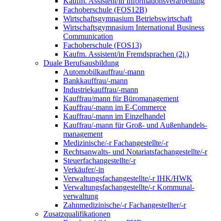
Kaufm. Assistent/in Informationsverarbeitung
Fachoberschule (FOS12B)
Wirtschaftsgymnasium Betriebswirtschaft
Wirtschaftsgymnasium International Business
Communication
Fachoberschule (FOS13)
Kaufm. Assistent/in Fremdsprachen (2j.)
Duale Berufsausbildung
Automobilkauffrau/-mann
Bankkauffrau/-mann
Industriekauffrau/-mann
Kauffrau/mann für Büromanagement
Kauffrau/-mann im E-Commerce
Kauffrau/-mann im Einzelhandel
Kauffrau/-mann für Groß- und Außen­handels­
manage­ment
Medizinische/-r Fachangestellte/-r
Rechtsanwalts- und Notariatsfachangestellte/-r
Steuerfachangestellte/-r
Verkäufer/-in
Verwaltungs­fach­angestellte/-r IHK/HWK
Verwaltungsfach­angestellte/-r Kommunal­
verwaltung
Zahnmedizinische/-r Fachangestellter/-r
Zusatzqualifikationen