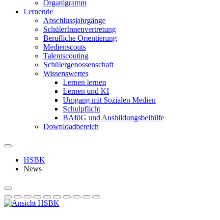
Organigramm
Lernende
Abschlussjahrgänge
SchülerInnenvertretung
Berufliche Orientierung
Medienscouts
Talentscouting
Schüler­genossen­schaft
Wissenswertes
Lernen lernen
Lernen und KI
Umgang mit Sozialen Medien
Schulpflicht
BAföG und Ausbildungsbeihilfe
Downloadbereich
HSBK
News