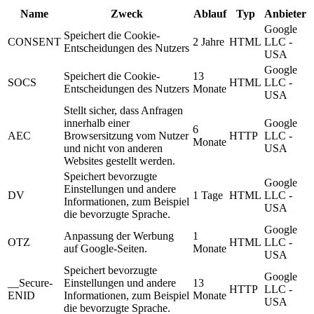
Name
Zweck
Ablauf
Typ
Anbieter
Google
Speichert die Cookie-
CONSENT
2 Jahre
HTML
LLC -
Entscheidungen des Nutzers
USA
Google
Speichert die Cookie-
13
SOCS
HTML
LLC -
Entscheidungen des Nutzers
Monate
USA
Stellt sicher, dass Anfragen
innerhalb einer
Google
6
AEC
Browsersitzung vom Nutzer
HTTP
LLC -
Monate
und nicht von anderen
USA
Websites gestellt werden.
Speichert bevorzugte
Google
Einstellungen und andere
DV
1 Tage
HTML
LLC -
Informationen, zum Beispiel
USA
die bevorzugte Sprache.
Google
Anpassung der Werbung
1
OTZ
HTML
LLC -
auf Google-Seiten.
Monate
USA
Speichert bevorzugte
Google
__Secure-
Einstellungen und andere
13
HTTP
LLC -
ENID
Informationen, zum Beispiel
Monate
USA
die bevorzugte Sprache.