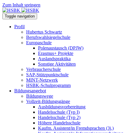
Zum Inhalt springen
Toggle navigation
Profil
Hubertus Schwartz
Berufswahlsiegelschule
Europaschule
Polenaustausch (DPJW)
Erasmus+ Projekte
Auslandspraktika
Sonstige Aktivitäten
Verbraucherschule
SAP-Stützpunktschule
MINT-Netzwerk
HSBK-Schulprogramm
Bildungsangebot
Bildungswege
Vollzeit-Bildungsgänge
Ausbildungsvorbereitung
Handelsschule (Typ I)
Handelsschule (Typ 2)
Höhere Handelsschule
Kaufm. Assistent/in­ Fremdsprachen (3j.)