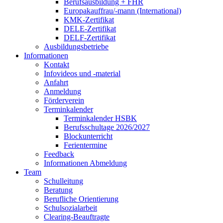
Berufsausbildung + FHR
Europakauffrau/-mann (International)
KMK-Zertifikat
DELE-Zertifikat
DELF-Zertifikat
Ausbildungsbetriebe
Informationen
Kontakt
Infovideos und -material
Anfahrt
Anmeldung
Förderverein
Terminkalender
Terminkalender HSBK
Berufsschultage 2026/2027
Blockunterricht
Ferientermine
Feedback
Informationen Abmeldung
Team
Schulleitung
Beratung
Berufliche Orientierung
Schulsozialarbeit
Clearing-Beauftragte