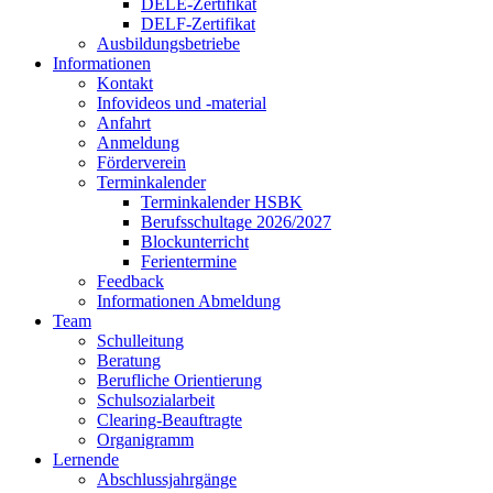
DELE-Zertifikat
DELF-Zertifikat
Ausbildungsbetriebe
Informationen
Kontakt
Infovideos und -material
Anfahrt
Anmeldung
Förderverein
Terminkalender
Terminkalender HSBK
Berufsschultage 2026/2027
Blockunterricht
Ferientermine
Feedback
Informationen Abmeldung
Team
Schulleitung
Beratung
Berufliche Orientierung
Schulsozialarbeit
Clearing-Beauftragte
Organigramm
Lernende
Abschlussjahrgänge