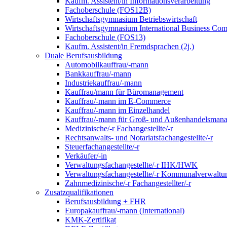
Kaufm. Assistent/in Informationsverarbeitung
Fachoberschule (FOS12B)
Wirtschaftsgymnasium Betriebswirtschaft
Wirtschaftsgymnasium International Business Co
Fachoberschule (FOS13)
Kaufm. Assistent/in Fremdsprachen (2j.)
Duale Berufsausbildung
Automobilkauffrau/-mann
Bankkauffrau/-mann
Industriekauffrau/-mann
Kauffrau/mann für Büromanagement
Kauffrau/-mann im E-Commerce
Kauffrau/-mann im Einzelhandel
Kauffrau/-mann für Groß- und Außen­handels­mana
Medizinische/-r Fachangestellte/-r
Rechtsanwalts- und Notariatsfachangestellte/-r
Steuerfachangestellte/-r
Verkäufer/-in
Verwaltungs­fach­angestellte/-r IHK/HWK
Verwaltungsfach­angestellte/-r Kommunal­verwaltu
Zahnmedizinische/-r Fachangestellter/-r
Zusatzqualifikationen
Berufsausbildung + FHR
Europakauffrau/-mann (International)
KMK-Zertifikat