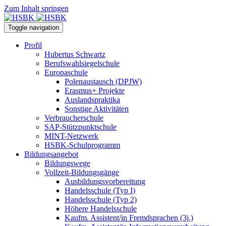
Zum Inhalt springen
Toggle navigation
Profil
Hubertus Schwartz
Berufswahlsiegelschule
Europaschule
Polenaustausch (DPJW)
Erasmus+ Projekte
Auslandspraktika
Sonstige Aktivitäten
Verbraucherschule
SAP-Stützpunktschule
MINT-Netzwerk
HSBK-Schulprogramm
Bildungsangebot
Bildungswege
Vollzeit-Bildungsgänge
Ausbildungsvorbereitung
Handelsschule (Typ I)
Handelsschule (Typ 2)
Höhere Handelsschule
Kaufm. Assistent/in­ Fremdsprachen (3j.)